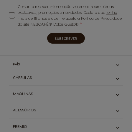
Consinto receber informação via email sobre ofertas
exclusivas, promoções e novidades. Declaro que
tenho
mais de 18 anos e que li e aceito a Política de Privacidade
do site NESCAFÉ® Dolce Gusto®
SUBSCREVER
PAÍS
CÁPSULAS
Expressos
MÁQUINAS
Cafés Longos
Cappuccino & Latte
Piccolo
ACESSÓRIOS
Descafeinados
Infinissima
Starbucks
Genio S
Ver todos os acessórios
Buondi & Sical
Mini Me
PREMIO
Chá