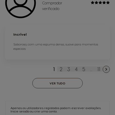
Comprador
verificado
Incrível
Saboroso, com uma espuma densa, suave para momentos
especiais
1
2
3
4
5
...
11
Está de momento a ler a 
Página
Página
Página
Página
Página
VER TUDO
Apenas os utilizadores registados podem escrever avaliações.
Inicie sessão
ou
crie uma conta
.