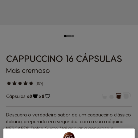
CAPPUCCINO 16 CÁPSULAS
Mais cremoso
(110)
Cápsulas:
x8
x8
Ícone de cápsula
Ícone de cápsula
Descubra o verdadeiro sabor de um cappuccino clássico
italiano, preparado em segundos com a sua máquina
NESCAFÉ® Dolce Gusto. Vai adorar a generosa e
envolvente camada de espuma de leite gordo,