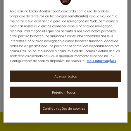
perfeitamente combinada com um expresso intenso
feito a partir de grãos de Arábica de alta qualidade da
Ao clicar no botão "Aceitar todos", concorda com o uso de cookies
América do Sul e reforçado com Robusta do Vietname.
próprias e de terceiros (ou tecnologias semelhantes), as quais ajudam a
melhorar a sua experiência geral de navegação na Web, bem como, a
Com NESCAFÉ® Dolce Gusto, cada chávena de
medir as nossas audiências, conhecer os seus hábitos de navegação,
cappuccino é uma experiência única.
recolher informação útil que nos permita a nós e aos nossos parceiros
Ver ingredientes
criar perfis e fornecer-lhe anúncios e conteúdos adaptados aos seus
interesses e hábitos de navegação, e ainda fornecer funcionalidades de
redes sociais (permitindo-lhe partilhar os conteúdos disponibilizados nos
6,99 €
nossos sites). Saiba mais sobre a nossa Política de Cookies e defina as suas
preferências clicando aqui ou a qualquer momento clicando no link
"Configurações de cookies" disponível no nosso site.
Mais informações
Aceitar todos
Rejeitar Todos
Favoritos
Lista De Desejos
Configurações de cookies