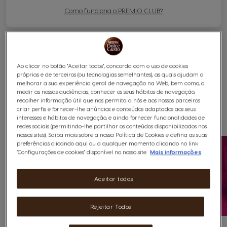
Como funciona o PREMIO CLUB?
Ao clicar no botão "Aceitar todos", concorda com o uso de cookies
próprias e de terceiros (ou tecnologias semelhantes), as quais ajudam a
melhorar a sua experiência geral de navegação na Web, bem como, a
NOVIDADE! Insira seu código e
medir as nossas audiências, conhecer os seus hábitos de navegação,
recolher informação útil que nos permita a nós e aos nossos parceiros
escolha entre as 3 opções:
criar perfis e fornecer-lhe anúncios e conteúdos adaptados aos seus
interesses e hábitos de navegação, e ainda fornecer funcionalidades de
redes sociais (permitindo-lhe partilhar os conteúdos disponibilizados nos
nossos sites). Saiba mais sobre a nossa Política de Cookies e defina as suas
preferências clicando aqui ou a qualquer momento clicando no link
"Configurações de cookies" disponível no nosso site.
Mais informações
Aceitar todos
Rejeitar Todos