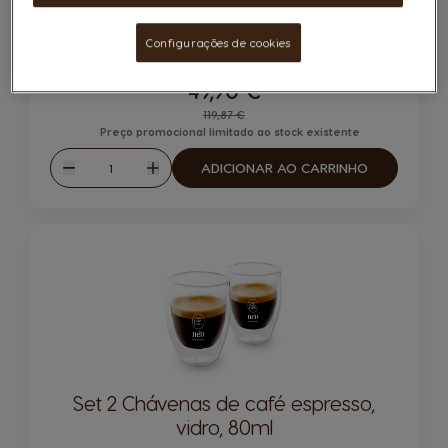
Configurações de cookies
49,90 €
Regular Price
119,87 €
Preço promocional limitado ao stock existente
Quantidade
ADICIONAR AO CARRINHO
Reduzir
Aumentar
Set 2 Chávenas de café espresso,
vidro, 80ml