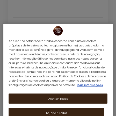
SEM STOCK
Ao clicar no botão "Aceitar todos", concorda com o uso de cookies
Notificar-Me
próprias e de terceiros (ou tecnologias semelhantes), as quais ajudam a
melhorar a sua experiência geral de navegação na Web, bem como, a
medir as nossas audiências, conhecer os seus hábitos de navegação,
recolher informação útil que nos permita a nós e aos nossos parceiros
criar perfis e fornecer-lhe anúncios e conteúdos adaptados aos seus
interesses e hábitos de navegação, e ainda fornecer funcionalidades de
redes sociais (permitindo-lhe partilhar os conteúdos disponibilizados nos
nossos sites). Saiba mais sobre a nossa Política de Cookies e defina as suas
preferências clicando aqui ou a qualquer momento clicando no link
"Configurações de cookies" disponível no nosso site.
Mais informações
Aceitar todos
Pack Taste the Future Máquina NEO
Branco + Acessórios Grátis
Rejeitar Todos