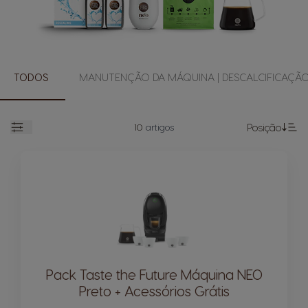
TODOS
MANUTENÇÃO DA MÁQUINA | DESCALCIFICAÇÃ
10
artigos
Posição
Abrir
De
Pack Taste the Future Máquina NEO
Preto + Acessórios Grátis