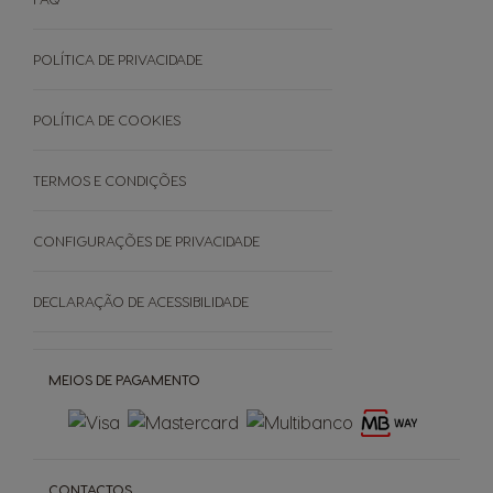
Manuais De Utilizador
Termos e Condições
Cuidados Da Máquina
Garantias
POLÍTICA DE PRIVACIDADE
EVENTOS
Faq - Perguntas Frequentes
Black Friday
Promoções
POLÍTICA DE COOKIES
Cancele a sua encomenda
TERMOS E CONDIÇÕES
SOBRE
CONFIGURAÇÕES DE PRIVACIDADE
Grown Respectfully
DECLARAÇÃO DE ACESSIBILIDADE
Cápsulas Castanhas
MEIOS DE PAGAMENTO
CONTACTOS