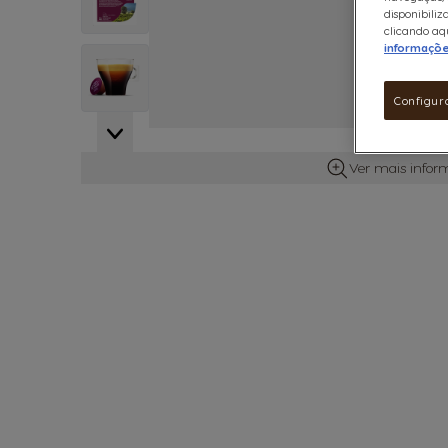
disponibiliz
clicando aqu
informaçõ
View larger image
Configur
Ver mais infor