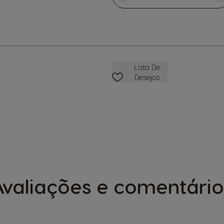
Reduzir
Quantidade
A
Favoritos
Lista De
Desejos
Avaliações e comentário