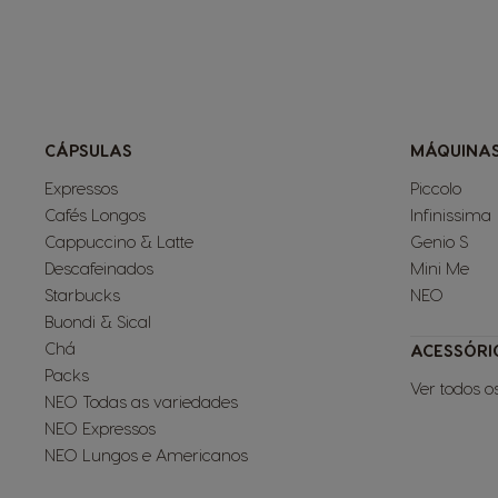
CÁPSULAS
MÁQUINA
Expressos
Piccolo
Cafés Longos
Infinissima
Cappuccino & Latte
Genio S
Descafeinados
Mini Me
Starbucks
NEO
Buondi & Sical
Chá
ACESSÓRI
Packs
Ver todos o
NEO Todas as variedades
NEO Expressos
NEO Lungos e Americanos