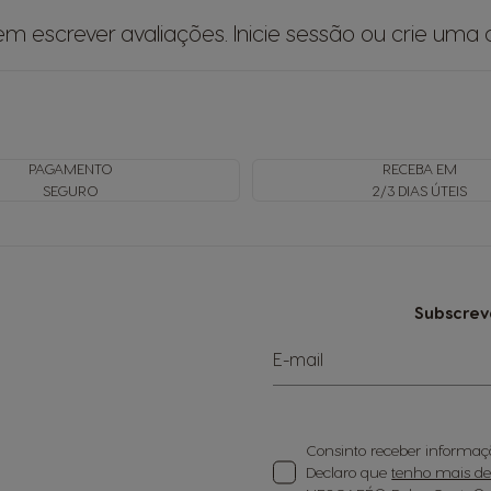
em escrever avaliações.
Inicie sessão
ou
crie uma 
PAGAMENTO
RECEBA EM
SEGURO
2/3 DIAS ÚTEIS
Subscrev
E-mail
Consinto receber informaçã
Declaro que
tenho mais de 1