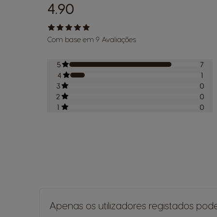
4.90
Com base em 9 Avaliações
5
7
4
1
3
0
2
0
1
0
Apenas os utilizadores registados pod