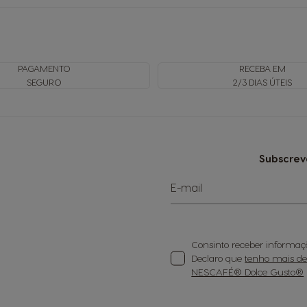
PAGAMENTO
RECEBA EM
SEGURO
2/3 DIAS ÚTEIS
Subscrev
E-mail
Consinto receber informaçã
Declaro que
tenho mais de 1
NESCAFÉ® Dolce Gusto®