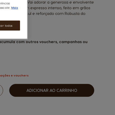
do em segundos. Vai adorar a generosa e envolvente
erências
do aliada a um expresso intenso, feito em grãos
so site.
Mais
da América do Sul e reforçado com Robusta do
tar todos
6 Cápsulas
 acumula com outros vouchers, campanhas ou
sen options
oções e vouchers
ADICIONAR AO CARRINHO
umentar