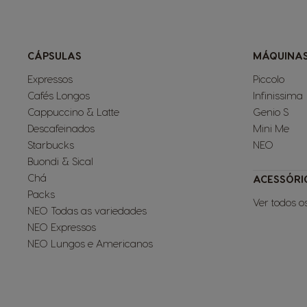
CÁPSULAS
MÁQUINA
Expressos
Piccolo
Cafés Longos
Infinissima
Cappuccino & Latte
Genio S
Descafeinados
Mini Me
Starbucks
NEO
Buondi & Sical
Chá
ACESSÓRI
Packs
Ver todos o
NEO Todas as variedades
NEO Expressos
NEO Lungos e Americanos