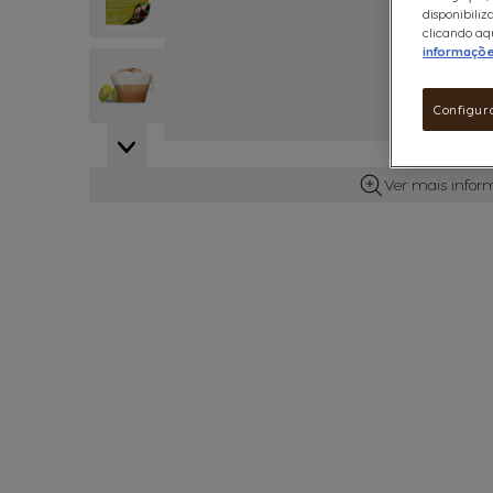
disponibiliz
clicando aqu
informaçõ
View larger image
Configur
Ver mais infor