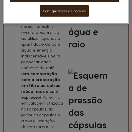
ecossistemas.
Configurações de cookies
O café em doses
individuais, como as
nossas cápsulas,
evita o desperdício
ao utilizar apenas a
quantidade de café,
água e energia
indispensáveis para
Eficiência
preparar cada
chávena de café
(em comparação
com a preparação
em filtro ou outras
máquinas de café
expresso)
. Porém, a
embalagem utilizada
nas cápsulas, as
próprias cápsulas e
a sua eliminação
devem tornar-se