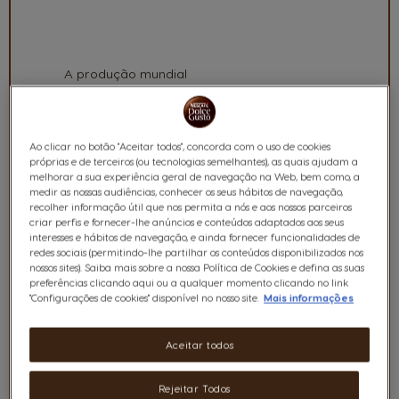
ESTAMOS A
FAZER ESTA
ALTERAÇÃO?
A produção mundial
de plástico
aumentou de 2
milhões de toneladas
anuais em 1950 para
Ao clicar no botão "Aceitar todos", concorda com o uso de cookies
mais de 300 milhões
próprias e de terceiros (ou tecnologias semelhantes), as quais ajudam a
melhorar a sua experiência geral de navegação na Web, bem como, a
de toneladas em
medir as nossas audiências, conhecer os seus hábitos de navegação,
2018. Grande parte
recolher informação útil que nos permita a nós e aos nossos parceiros
das quais são
criar perfis e fornecer-lhe anúncios e conteúdos adaptados aos seus
embalagens de
interesses e hábitos de navegação, e ainda fornecer funcionalidades de
plástico para
redes sociais (permitindo-lhe partilhar os conteúdos disponibilizados nos
nossos sites). Saiba mais sobre a nossa Política de Cookies e defina as suas
alimentação e
preferências clicando aqui ou a qualquer momento clicando no link
bebidas que
"Configurações de cookies" disponível no nosso site.
Mais informações
acabam no meio
ambiente,
nomeadamente nos
Aceitar todos
rios e oceanos,
afetando
Rejeitar Todos
significativamente os