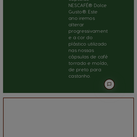
NESCAFÉ® Dolce
Gusto®. Este
ano iremos
alterar
progressivament
e a cor do
plástico utilizado
nas nossas
cápsulas de café
torrado e moído,
de preto para
castanho.
POR QUE
RAZÃO