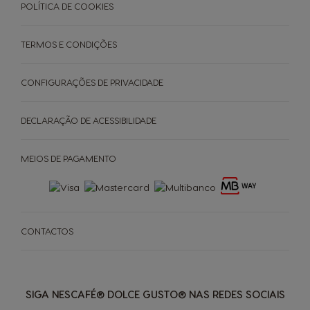
POLÍTICA DE COOKIES
TERMOS E CONDIÇÕES
MÁQUINAS
BEBIDAS
ACESSÓRIOS
CONFIGURAÇÕES DE PRIVACIDADE
Máquinas
Máquinas
ORIGINAIS
Bebidas
Bebidas
ORIGINAIS
SUSTENTABILIDADE
DECLARAÇÃO DE ACESSIBILIDADE
Saboreie o futuro
A SUA COFFEE SHOP
MEIOS DE PAGAMENTO
Cápsula à base
Encontre o melhor sistema
para si
de papel para máquinas
NEO
PROMOÇÕES %
Centro de ajuda para
Encomenda rápida
Comparar máquinas
CONTACTOS
NEWSLETTER
máquinas
SIGA NESCAFÉ® DOLCE GUSTO® NAS REDES SOCIAIS