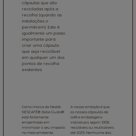
cápsulas que são
recicladas após a
recolha (quando as
instalações o
permitirem). Este é
igualmente um passo
importante para
criar uma cápsula
que seja reciclável
em qualquer um dos
pontos de recolha
existentes.
A NOSSA AMBIÇÃO
Como marca da Nestlé,
A nossa ambição é que
NESCAFÉ® Dolce Gusto®
as nossas cápsulas de
está fortemente
café e embalagens
empenhada em
individuais sejam 100%
minimizar o seu impacto
recicláveis ou reutilizáveis
no meio ambiente,
até 2025. Nenhuma das