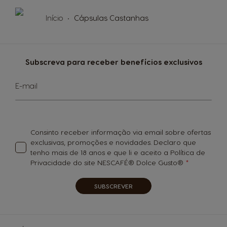
Início
Cápsulas Castanhas
Subscreva para receber benefícios exclusivos
Subscreva
E-mail
a
nossa
Newsletter:
Consinto receber informação via email sobre ofertas
exclusivas, promoções e novidades. Declaro que
tenho mais de 18 anos e que li e aceito a Política de
Privacidade do site NESCAFÉ® Dolce Gusto®
SUBSCREVER