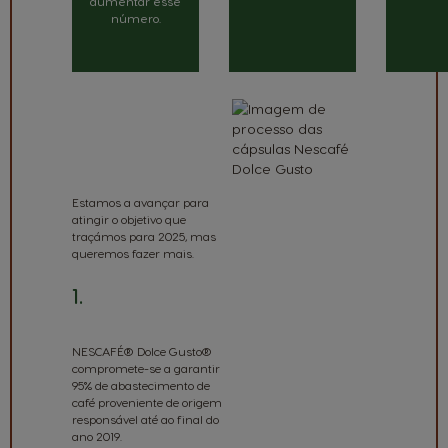
aumentar esse
número.
QUAIS OS
PRÓXIMO
PASSOS?
Estamos a avançar para
atingir o objetivo que
traçámos para 2025, mas
queremos fazer mais.
1.
Cultivo
Responsável
NESCAFÉ® Dolce Gusto®
compromete-se a garantir
95% de abastecimento de
café proveniente de origem
responsável até ao final do
ano 2019.