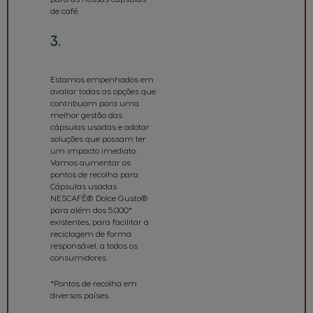
de café.
3.
Consumo
Responsável
Estamos empenhados em
avaliar todas as opções que
contribuam para uma
melhor gestão das
cápsulas usadas e adotar
soluções que possam ter
um impacto imediato.
Vamos aumentar os
pontos de recolha para
Cápsulas usadas
NESCAFÉ® Dolce Gusto®
para além dos 5.000*
existentes, para facilitar a
reciclagem de forma
responsável, a todos os
consumidores.
*Pontos de recolha em
diversos países.