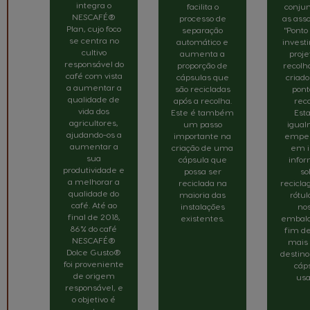
integra o
facilita o
conju
NESCAFÉ®
processo de
as ass
Plan, cujo foco
separação
"Ponto
se centra no
automático e
invest
cultivo
aumenta a
proje
responsável do
proporção de
recolh
café com vista
cápsulas que
criad
a aumentar a
são recicladas
pont
qualidade de
após a recolha.
reco
vida dos
Este é também
Est
agricultores,
um passo
igua
ajudando-os a
importante na
empe
aumentar a
criação de uma
em i
sua
cápsula que
info
produtividade e
possa ser
so
a melhorar a
reciclada na
recicl
qualidade do
maioria das
rótul
café. Até ao
instalações
no
final de 2018,
existentes.
embala
86% do café
fim de
NESCAFÉ®
mais 
Dolce Gusto®
destino
foi proveniente
cáp
de origem
usa
responsável, e
o objetivo é