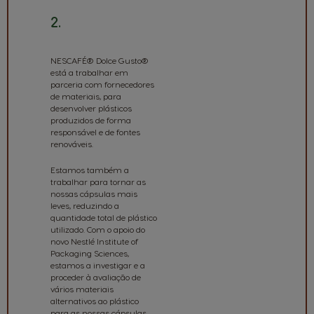
2.
Produção
Responsável
NESCAFÉ® Dolce Gusto®
está a trabalhar em
parceria com fornecedores
de materiais, para
desenvolver plásticos
produzidos de forma
responsável e de fontes
renováveis.
Estamos também a
trabalhar para tornar as
nossas cápsulas mais
leves, reduzindo a
quantidade total de plástico
utilizado. Com o apoio do
novo Nestlé Institute of
Packaging Sciences,
estamos a investigar e a
proceder à avaliação de
vários materiais
alternativos ao plástico
para as nossas cápsulas