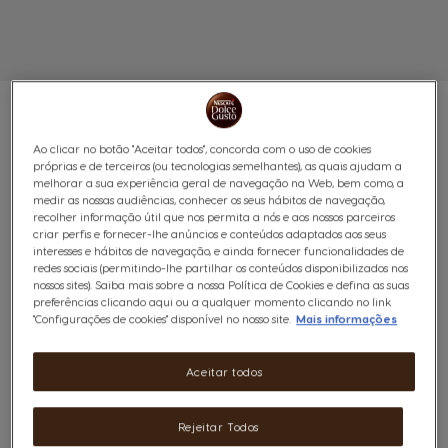
Ao clicar no botão "Aceitar todos", concorda com o uso de cookies
próprias e de terceiros (ou tecnologias semelhantes), as quais ajudam a
ESPRESSO INTENSO 96
melhorar a sua experiência geral de navegação na Web, bem como, a
medir as nossas audiências, conhecer os seus hábitos de navegação,
recolher informação útil que nos permita a nós e aos nossos parceiros
CÁPSULAS
criar perfis e fornecer-lhe anúncios e conteúdos adaptados aos seus
interesses e hábitos de navegação, e ainda fornecer funcionalidades de
Energético e aromático
redes sociais (permitindo-lhe partilhar os conteúdos disponibilizados nos
nossos sites). Saiba mais sobre a nossa Política de Cookies e defina as suas
7
preferências clicando aqui ou a qualquer momento clicando no link
(5)
INTENSIDADE
"Configurações de cookies" disponível no nosso site.
Mais informações
Cápsulas:
x96
Ícone de cápsula
Aceitar todos
Deixe-se surpreender pelos aromas condimentados e
Rejeitar Todos
frutados deste expresso de torra média, criado com