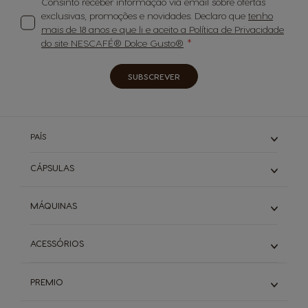
Consinto receber informação via email sobre ofertas
exclusivas, promoções e novidades. Declaro que
tenho
mais de 18 anos e que li e aceito a Política de Privacidade
do site NESCAFÉ® Dolce Gusto®
SUBSCREVER
PAÍS
CÁPSULAS
Expressos
MÁQUINAS
Cafés Longos
Cappuccino & Latte
Piccolo
ACESSÓRIOS
Descafeinados
Infinissima
Starbucks
Genio S
Ver todos os acessórios
Buondi & Sical
Mini Me
PREMIO
Chá
NEO