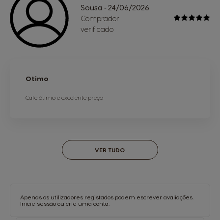
Sousa
24/06/2026
-
Comprador
verificado
Otimo
Cafe ótimo e excelente preço
VER TUDO
Apenas os utilizadores registados podem escrever avaliações.
Inicie sessão
ou
crie uma conta
.