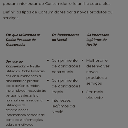
possam interessar ao Consumidor e falar-lhe sobre eles
Definir os tipos de Consumidores para novos produtos ou
serviços
Em que utilizamos os
Os fundamentos
Os interesses
Dados Pessoais do
da Nestlé
legítimos da
Consumidor
Nestlé
Cumprimento
Melhorar e
Serviço ao
de obrigações
desenvolver
Consumidor
.
A Nestlé
utiliza os Dados Pessoais
contratuais
novos
do Consumidor com a
produtos e
Cumprimento
finalidade de prestar
serviços
apoio ao Consumidor,
de obrigações
incluindo dar resposta às
legais
Ser mais
perguntas deste. Isto
eficiente
Interesses
normalmente requer a
utilização de
legítimos da
determinadas
Nestlé
informações pessoais de
contacto e informações
sobre o motivo da