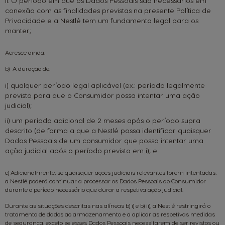
ii. O período em que os Dados Pessoais são necessários em
conexão com as finalidades previstas na presente Política de
Privacidade e a Nestlé tem um fundamento legal para os
manter;
Acresce ainda,
b) A duração de:
i) qualquer período legal aplicável (ex.: período legalmente
previsto para que o Consumidor possa intentar uma ação
judicial);
ii) um período adicional de 2 meses após o período supra
descrito (de forma a que a Nestlé possa identificar quaisquer
Dados Pessoais de um consumidor que possa intentar uma
ação judicial após o período previsto em i); e
c) Adicionalmente, se quaisquer ações judiciais relevantes forem intentadas,
a Nestlé poderá continuar a processar os Dados Pessoais do Consumidor
durante o período necessário que durar a respetiva ação judicial.
Durante as situações descritas nas alíneas b) i) e b) ii), a Nestlé restringirá o
tratamento de dados ao armazenamento e a aplicar as respetivas medidas
de segurança, exceto se esses Dados Pessoais necessitarem de ser revistos ou