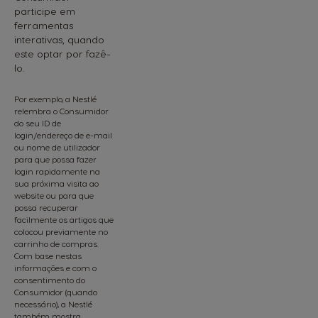
participe em
ferramentas
interativas, quando
este optar por fazê-
lo.
Por exemplo, a Nestlé
relembra o Consumidor
do seu ID de
login/endereço de e-mail
ou nome de utilizador
para que possa fazer
login rapidamente na
sua próxima visita ao
website ou para que
possa recuperar
facilmente os artigos que
colocou previamente no
carrinho de compras.
Com base nestas
informações e com o
consentimento do
Consumidor (quando
necessário), a Nestlé
também mostra