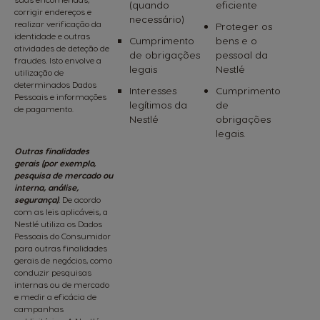
(quando
eficiente
corrigir endereços e
necessário)
realizar verificação da
Proteger os
identidade e outras
Cumprimento
bens e o
atividades de deteção de
de obrigações
pessoal da
fraudes. Isto envolve a
legais
Nestlé
utilização de
determinados Dados
Interesses
Cumprimento
Pessoais e informações
legítimos da
de
de pagamento.
Nestlé
obrigações
legais.
Outras finalidades
gerais (por exemplo,
pesquisa de mercado ou
interna, análise,
segurança)
.
De acordo
com as leis aplicáveis, a
Nestlé utiliza os Dados
Pessoais do Consumidor
para outras finalidades
gerais de negócios, como
conduzir pesquisas
internas ou de mercado
e medir a eficácia de
campanhas