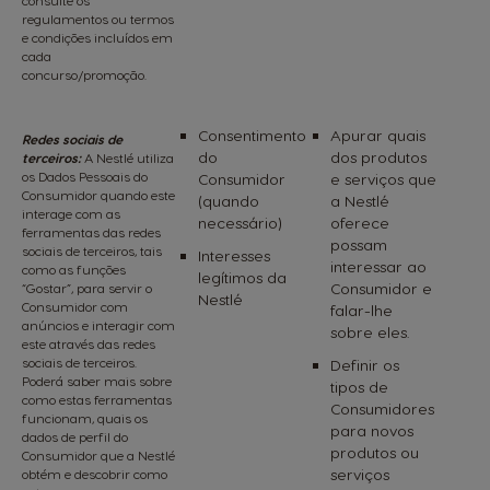
consulte os
regulamentos ou termos
e condições incluídos em
cada
concurso/promoção.
Consentimento
Apurar quais
Redes sociais de
do
dos produtos
terceiros:
A Nestlé utiliza
os Dados Pessoais do
Consumidor
e serviços que
Consumidor quando este
(quando
a Nestlé
interage com as
necessário)
oferece
ferramentas das redes
possam
sociais de terceiros, tais
Interesses
interessar ao
como as funções
legítimos da
Consumidor e
“Gostar”, para servir o
Nestlé
Consumidor com
falar-lhe
anúncios e interagir com
sobre eles.
este através das redes
sociais de terceiros.
Definir os
Poderá saber mais sobre
tipos de
como estas ferramentas
Consumidores
funcionam, quais os
para novos
dados de perfil do
produtos ou
Consumidor que a Nestlé
serviços
obtém e descobrir como