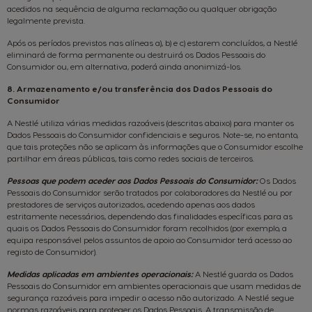
acedidos na sequência de alguma reclamação ou qualquer obrigação
legalmente prevista.
Após os períodos previstos nas alíneas a), b) e c) estarem concluídos, a Nestlé
eliminará de forma permanente ou destruirá os Dados Pessoais do
Consumidor ou, em alternativa, poderá ainda anonimizá-los.
8. Armazenamento e/ou transferência dos Dados Pessoais do
Consumidor
A Nestlé utiliza várias medidas razoáveis (descritas abaixo) para manter os
Dados Pessoais do Consumidor confidenciais e seguros. Note-se, no entanto,
que tais proteções não se aplicam às informações que o Consumidor escolhe
partilhar em áreas públicas, tais como redes sociais de terceiros.
Pessoas que podem aceder aos Dados Pessoais do Consumidor:
Os Dados
Pessoais do Consumidor serão tratados por colaboradores da Nestlé ou por
prestadores de serviços autorizados, acedendo apenas aos dados
estritamente necessários, dependendo das finalidades específicas para as
quais os Dados Pessoais do Consumidor foram recolhidos (por exemplo, a
equipa responsável pelos assuntos de apoio ao Consumidor terá acesso ao
registo de Consumidor).
Medidas aplicadas em ambientes operacionais:
A Nestlé guarda os Dados
Pessoais do Consumidor em ambientes operacionais que usam medidas de
segurança razoáveis para impedir o acesso não autorizado. A Nestlé segue
normas razoáveis para proteger os Dados Pessoais. A transmissão de