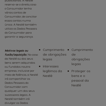
publicitárias. A Nestlé
reserva-se o direito, caso
o Consumidor tenha
várias contas de
Consumidor, de conciliar
essas contas numa
única. A Nestlé também
utiliza os Dados Pessoais
do Consumidor para
garantir a segurança.
Cumprimento
Cumprimento
Motivos legais ou
de obrigações
de
fusão/aquisição.
No caso
da Nestlé ou dos seus
legais
obrigações
bens serem adquiridos
legais
Interesses
ou fundidos noutra
empresa, inclusive por
legítimos da
Proteger os
meio de falência, a Nestlé
Nestlé
bens e o
irá compartilhar os
pessoal da
Dados Pessoais do
Nestlé
Consumidor com
qualquer um dos seus
sucessores legais. A
Nestlé também irá
divulgar os Dados