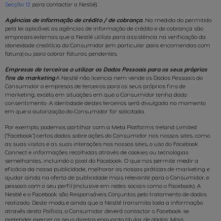
Secção 12
para contactar a Nestlé).
Agências de informação de crédito / de cobrança
.
Na medida do permitido
pela lei aplicável, as agências de informação de crédito e de cobrança são
empresas externas que a Nestlé utiliza para assistência na verificação da
idoneidade creditícia do Consumidor (em particular para encomendas com
fatura) ou para cobrar faturas pendentes.
Empresas de terceiros a utilizar os Dados Pessoais para os seus próprios
fins de marketing
.A Nestlé não licencia nem vende os Dados Pessoais do
Consumidor a empresas de terceiros para os seus próprios fins de
marketing, exceto em situações em que o Consumidor tenha dado
consentimento. A identidade destes terceiros será divulgada no momento
em que a autorização do Consumidor for solicitada.
Por exemplo, podemos partilhar com a Meta Platforms Ireland Limited
("Facebook") certos dados sobre ações do Consumidor nos nossos sites, como
as suas visitas e as suas interações nos nossos sites, o uso do Facebook
Connect e informações recolhidas através de cookies ou tecnologias
semelhantes, incluindo o pixel do Facebook. O que nos permite medir a
eficácia da nossa publicidade, melhorar as nossas práticas de marketing e
ajudar ainda na oferta de publicidade mais relevante para o Consumidor, e
pessoas com o seu perfil (inclusive em redes sociais como o Facebook). A
Nestlé e o Facebook são Responsáveis Conjuntos pelo tratamento de dados
realizado. Deste modo, e ainda que a Nestlé transmita toda a informação
através desta Política, o Consumidor deverá contactar o Facebook se
pretender exercer os seus direitos enquanto titular de dados. Mais