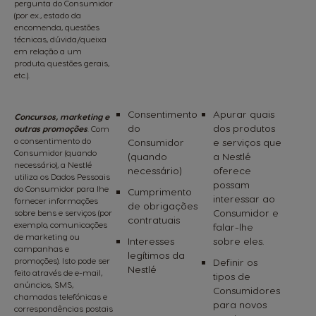
pergunta do Consumidor
(por ex., estado da
encomenda, questões
técnicas, dúvida/queixa
em relação a um
produto, questões gerais,
etc.).
Consentimento
Apurar quais
Concursos, marketing e
do
dos produtos
outras promoções
.
Com
o consentimento do
Consumidor
e serviços que
Consumidor (quando
(quando
a Nestlé
necessário), a Nestlé
necessário)
oferece
utiliza os Dados Pessoais
possam
do Consumidor para lhe
Cumprimento
interessar ao
fornecer informações
de obrigações
Consumidor e
sobre bens e serviços (por
contratuais
exemplo, comunicações
falar-lhe
de marketing ou
Interesses
sobre eles.
campanhas e
legítimos da
promoções). Isto pode ser
Definir os
Nestlé
feito através de e-mail,
tipos de
anúncios, SMS,
Consumidores
chamadas telefónicas e
para novos
correspondências postais