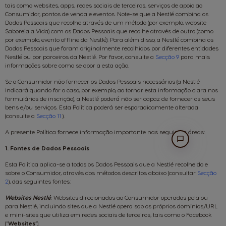
tais como websites, apps, redes sociais de terceiros, serviços de apoio ao
Consumidor, pontos de venda e eventos. Note-se que a Nestlé combina os
Dados Pessoais que recolhe através de um método (por exemplo, website
Saboreia a Vida) com os Dados Pessoais que recolhe através de outro (como
por exemplo, evento offline da Nestlé). Para além disso, a Nestlé combina os
Dados Pessoais que foram originalmente recolhidos por diferentes entidades
Nestlé ou por parceiros da Nestlé. Por favor, consulte a
Secção 9
para mais
informações sobre como se opor a esta ação.
Se o Consumidor não fornecer os Dados Pessoais necessários (a Nestlé
indicará quando for o caso, por exemplo, ao tornar esta informação clara nos
formulários de inscrição), a Nestlé poderá não ser capaz de fornecer os seus
bens e/ou serviços. Esta Política poderá ser esporadicamente alterada
(consulte a
Secção 11
).
A presente Política fornece informação importante nas seguintes áreas:
1. Fontes de Dados Pessoais
Esta Política aplica-se a todos os Dados Pessoais que a Nestlé recolhe do e
sobre o Consumidor, através dos métodos descritos abaixo (consultar
Secção
2
), das seguintes fontes:
Websites Nestlé
. Websites direcionados ao Consumidor operados pela ou
para Nestlé, incluindo sites que a Nestlé opera sob os próprios domínios/URL
e mini-sites que utiliza em redes sociais de terceiros, tais como o Facebook
(“
Websites
”).