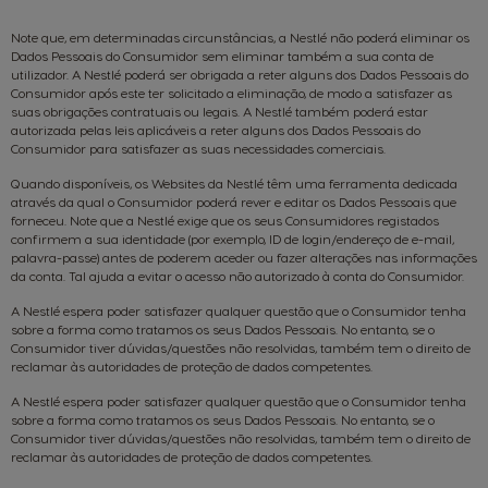
Note que, em determinadas circunstâncias, a Nestlé não poderá eliminar os
Dados Pessoais do Consumidor sem eliminar também a sua conta de
utilizador. A Nestlé poderá ser obrigada a reter alguns dos Dados Pessoais do
Consumidor após este ter solicitado a eliminação, de modo a satisfazer as
suas obrigações contratuais ou legais. A Nestlé também poderá estar
autorizada pelas leis aplicáveis a reter alguns dos Dados Pessoais do
Consumidor para satisfazer as suas necessidades comerciais.
Quando disponíveis, os Websites da Nestlé têm uma ferramenta dedicada
através da qual o Consumidor poderá rever e editar os Dados Pessoais que
forneceu. Note que a Nestlé exige que os seus Consumidores registados
confirmem a sua identidade (por exemplo, ID de login/endereço de e-mail,
palavra-passe) antes de poderem aceder ou fazer alterações nas informações
da conta. Tal ajuda a evitar o acesso não autorizado à conta do Consumidor.
A Nestlé espera poder satisfazer qualquer questão que o Consumidor tenha
sobre a forma como tratamos os seus Dados Pessoais. No entanto, se o
Consumidor tiver dúvidas/questões não resolvidas, também tem o direito de
reclamar às autoridades de proteção de dados competentes.
A Nestlé espera poder satisfazer qualquer questão que o Consumidor tenha
sobre a forma como tratamos os seus Dados Pessoais. No entanto, se o
Consumidor tiver dúvidas/questões não resolvidas, também tem o direito de
reclamar às autoridades de proteção de dados competentes.