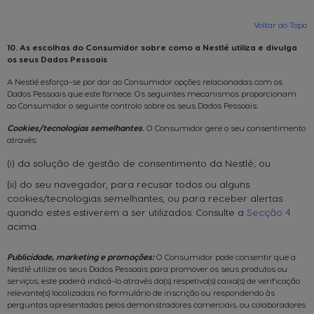
Voltar ao Topo
10. As escolhas do Consumidor sobre como a Nestlé utiliza e divulga
MÁQUINAS
BEBIDAS
os seus Dados Pessoais
ACESSÓRIOS
A Nestlé esforça-se por dar ao Consumidor opções relacionadas com os
Máquinas
Máquinas
ORIGINAIS
Bebidas
Bebidas
ORIGINAIS
Dados Pessoais que este fornece. Os seguintes mecanismos proporcionam
SUSTENTABILIDADE
ao Consumidor o seguinte controlo sobre os seus Dados Pessoais:
Saboreie o futuro
Cookies/tecnologias semelhantes
.
O Consumidor gere o seu consentimento
A SUA COFFEE SHOP
através:
Cápsula à base
Encontre o melhor sistema
para si
de papel para máquinas
NEO
(i) da solução de gestão de consentimento da Nestlé; ou
PROMOÇÕES %
(ii) do seu navegador, para recusar todos ou alguns
cookies/tecnologias semelhantes, ou para receber alertas
Centro de ajuda para
Encomenda rápida
quando estes estiverem a ser utilizados. Consulte a
Secção 4
Comparar máquinas
NEWSLETTER
máquinas
acima.
Publicidade, marketing e promoções:
O Consumidor pode consentir que a
Nestlé utilize os seus Dados Pessoais para promover os seus produtos ou
serviços, este poderá indicá-lo através da(s) respetiva(s) caixa(s) de verificação
relevante(s) localizadas no formulário de inscrição ou respondendo às
perguntas apresentadas pelos demonstradores comerciais, ou colaboradores