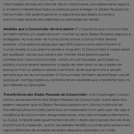
informações através da Internet não é, infelizmente, completamente segura
e, embora a Nestlé faça todos os esforços para proteger os Dados Pessoais do
Consumidor, não poderá garantir a segurança dos dados durante a
transmissão através dos Websites ou aplicações da Nestlé.
Medidas que o Consumidor deverá adotar:
É importante que o Consumidor
também tenha um papel ativo em manter os seus Dados Pessoais seguros e
protegidos. Ao inscrever-se numa conta online, o Consumidor deverá
escolher uma palavra-passe que seja difícil para outros adivinharem e
nunca revelar a sua palavra-passe a ninguém. O Consumidor é responsável
por qualquer uso da sua conta e por manter essa palavra-passe
confidencial. Caso o Consumidor utilize um computador partilhado ou
público, nunca deverá selecionar a opção de relembrar os seus dados de
acesso, e-mail ou palavra-passe e certificar-se de que termina a sessão
sempre que sai do computador. O Consumidor também deverá fazer uso de
quaisquer configurações ou controlos de privacidade que a Nestlé fornece no
seu Website ou aplicações.
Transferência dos Dados Pessoais do Consumidor:
.
A armazenagem, assim
como o processamento dos Dados Pessoais do Consumidor supra descritos
podem requerer que os Dados Pessoais possam em última instância ser
transferidos/transmitidos para e/ou armazenados num país que não seja a
residência do Consumidor, designadamente, mas não limitado a Alemanha
ou Suíça. A Nestlé pode igualmente transferir dados para países fora da Área
Económica Europeia (ex.: outras sociedades Nestlé), incluindo para países com
regras diferentes de proteção de dados daquelas aplicadas na União