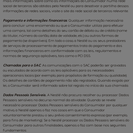
mais informações sobre como as informações do Consumidor numa rede
social de terceiros são obtidas pela Nestlé ou para desativar a partilha dessas
informações de redes sociais, visite o site da rede social de terceiros relevante.
Pagamento e informações financeiras
.
Qualquer informação necessária
para concluir uma encomenda ou que o Consumidor utiliza para efetuar
uma compra, tal como detalhes do seu cartão de débito ou de crédito (nome
do titular, número do cartão, data de validade, etc.) ou outras formas de
pagamento (se disponíveis). Em todo o caso, a Nestlé ou os seus prestadores
de serviços de processamento de pagamentos trata do pagamento e das
informações financeiras em conformidade com as leis, regulamentos e
normas de segurança aplicáveis, tais como o PCI DSS.
Chamadas para o SAC
. As comunicações com o SAC poderão ser gravadas
ou escutadas de acordo com as leis aplicáveis para as necessidades
operacionais locais (por exemplo, para propósitos de formação ou qualidade).
Os detalhes de cartões de pagamento não são registados. Quando exigido por
lei, o Consumidor será informado sobre tal registo no início da sua chamada.
Dados Pessoais Sensíveis.
A Nestlé não procura recolher ou processar Dados
Pessoais sensíveis no decurso normal da atividade. Quando se revele
necessário processar Dados Pessoais sensíveis do Consumidor por qualquer
motivo, a Nestlé apenas o faz nos casos em que o Consumidor
voluntariamente prestou o seu prévio consentimento expresso (por exemplo,
para fins de marketing). Se a Nestlé processar os Dados Pessoais sensíveis do
Consumidor para outras finalidades, apenas o faz com base nos seguintes
fundamentos: