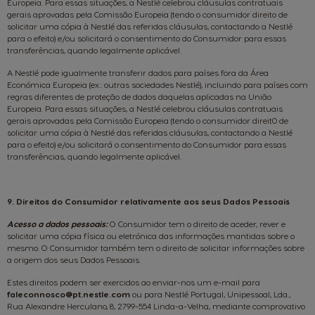
Europeia. Para essas situações, a Nestlé celebrou cláusulas contratuais
gerais aprovadas pela Comissão Europeia (tendo o consumidor direito de
solicitar uma cópia à Nestlé das referidas cláusulas, contactando a Nestlé
para o efeito) e/ou solicitará o consentimento do Consumidor para essas
transferências, quando legalmente aplicável.
A Nestlé pode igualmente transferir dados para países fora da Área
Económica Europeia (ex.: outras sociedades Nestlé), incluindo para países com
regras diferentes de proteção de dados daquelas aplicadas na União
Europeia. Para essas situações, a Nestlé celebrou cláusulas contratuais
gerais aprovadas pela Comissão Europeia (tendo o consumidor direit0 de
solicitar uma cópia à Nestlé das referidas cláusulas, contactando a Nestlé
para o efeito) e/ou solicitará o consentimento do Consumidor para essas
transferências, quando legalmente aplicável.
9. Direitos do Consumidor relativamente aos seus Dados Pessoais
Acesso a dados pessoais:
O Consumidor tem o direito de aceder, rever e
solicitar uma cópia física ou eletrónica das informações mantidas sobre o
mesmo. O Consumidor também tem o direito de solicitar informações sobre
a origem dos seus Dados Pessoais.
Estes direitos podem ser exercidos ao enviar-nos um e-mail para
faleconnosco@pt.nestle.com
ou para Nestlé Portugal, Unipessoal, Lda.,
Rua Alexandre Herculano, 8, 2799-554 Linda-a-Velha, mediante comprovativo