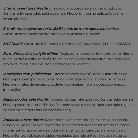
Sites móveis/apps Nestlé
.
Sites ou aplicações móveis direcionadas ao
Consumidor operadas pela ou para a Nestlé, tais como aplicações para
smartphones.
E-mail, mensagens de texto (SMS) e outras mensagens eletrónicas
.
Comunicações eletrónicas entre o Consumidor e a Nestlé.
SAC Nestlé
.
Comunicações com o Serviço ao Consumidor da Nestlé (“
SAC
”).
Formulários de inscrição offline
.
Registos impressos e formulários similares
que a Nestlé recolhe através de, por exemplo, correio postal, demonstrações
em lojas, concursos e outras promoções ou eventos.
Interações com publicidade.
Interações com os anúncios publicitários da
Nestlé (por exemplo, se o Consumidor interagir com um dos anúncios da
Nestlé em sites de terceiros, poderemos receber informações sobre essa
interação).
Dados criados pela Nestlé.
No decurso das interações do Consumidor com a
Nestlé, poderemos criar Dados Pessoais sobre o mesmo (por exemplo, registos
de compras realizadas nos nossos sites).
Dados de outras fontes
. Redes sociais de terceiros (por exemplo, Facebook,
Google) ou pesquisas de mercado (se o feedback não for fornecido de forma
anónima), agregadores de dados de terceiros, parceiros promocionais da
Nestlé, fontes públicas e dados recebidos quando a Nestlé adquire outras