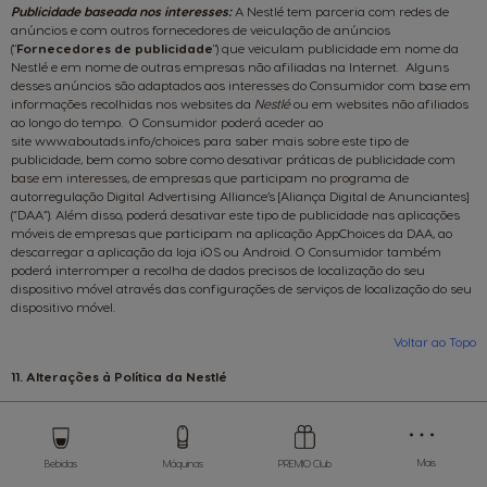
Publicidade baseada nos interesses:
A Nestlé tem parceria com redes de
anúncios e com outros fornecedores de veiculação de anúncios
("
Fornecedores de publicidade
") que veiculam publicidade em nome da
Nestlé e em nome de outras empresas não afiliadas na Internet. Alguns
desses anúncios são adaptados aos interesses do Consumidor com base em
informações recolhidas nos websites da
Nestlé
ou em websites não afiliados
ao longo do tempo. O Consumidor poderá aceder ao
site
www.aboutads.info/choices
para saber mais sobre este tipo de
publicidade, bem como sobre como desativar práticas de publicidade com
base em interesses, de empresas que participam no programa de
autorregulação Digital Advertising Alliance’s [Aliança Digital de Anunciantes]
(“DAA”). Além disso, poderá desativar este tipo de publicidade nas aplicações
móveis de empresas que participam na aplicação AppChoices da DAA, ao
descarregar a aplicação da loja iOS ou Android. O Consumidor também
poderá interromper a recolha de dados precisos de localização do seu
dispositivo móvel através das configurações de serviços de localização do seu
dispositivo móvel.
Voltar ao Topo
11. Alterações à Política da Nestlé
Store
A Nestlé irá atualizar esta política de privacidade caso altere a forma como
Menu
trata os Dados Pessoais do Consumidor. A Nestlé reserva-se o direito de fazer
alterações às suas práticas e a esta Política a qualquer momento; verifique
Mais
Bebidas
Máquinas
PREMIO Club
com regularidade para consultar quaisquer atualizações ou alterações da
política Nestlé.