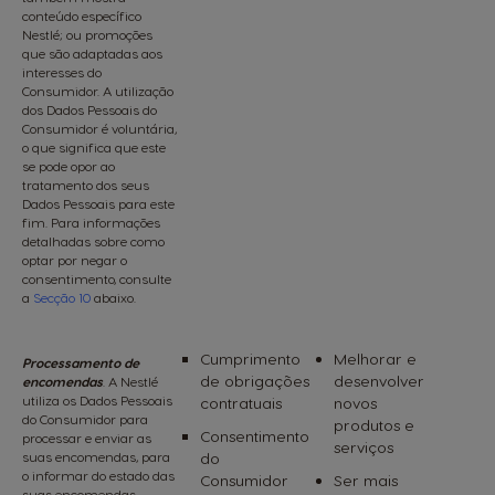
conteúdo específico
Nestlé; ou promoções
que são adaptadas aos
interesses do
Consumidor. A utilização
dos Dados Pessoais do
Consumidor é voluntária,
o que significa que este
se pode opor ao
tratamento dos seus
Dados Pessoais para este
fim. Para informações
detalhadas sobre como
optar por negar o
consentimento, consulte
a
Secção 10
abaixo.
Cumprimento
Melhorar e
Processamento de
de obrigações
desenvolver
encomendas
. A Nestlé
utiliza os Dados Pessoais
contratuais
novos
do Consumidor para
produtos e
Consentimento
processar e enviar as
serviços
suas encomendas, para
do
o informar do estado das
Consumidor
Ser mais
suas encomendas,