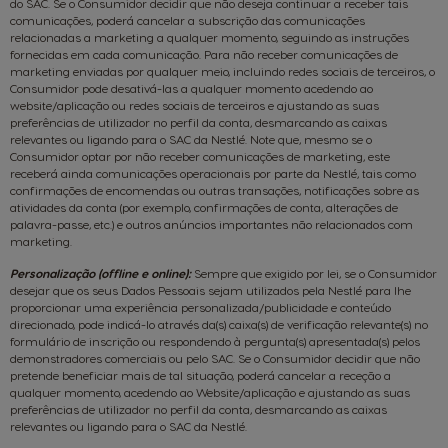
do SAC. Se o Consumidor decidir que não deseja continuar a receber tais
comunicações, poderá cancelar a subscrição das comunicações
relacionadas a marketing a qualquer momento, seguindo as instruções
fornecidas em cada comunicação. Para não receber comunicações de
marketing enviadas por qualquer meio, incluindo redes sociais de terceiros, o
Consumidor pode desativá-las a qualquer momento acedendo ao
website/aplicação ou redes sociais de terceiros e ajustando as suas
preferências de utilizador no perfil da conta, desmarcando as caixas
relevantes ou ligando para o SAC da Nestlé. Note que, mesmo se o
Consumidor optar por não receber comunicações de marketing, este
receberá ainda comunicações operacionais por parte da Nestlé, tais como
confirmações de encomendas ou outras transações, notificações sobre as
atividades da conta (por exemplo, confirmações de conta, alterações de
palavra-passe, etc.) e outros anúncios importantes não relacionados com
marketing.
Personalização (offline e online):
Sempre que exigido por lei, se o Consumidor
desejar que os seus Dados Pessoais sejam utilizados pela Nestlé para lhe
proporcionar uma experiência personalizada/publicidade e conteúdo
direcionado, pode indicá-lo através da(s) caixa(s) de verificação relevante(s) no
formulário de inscrição ou respondendo à pergunta(s) apresentada(s) pelos
demonstradores comerciais ou pelo SAC. Se o Consumidor decidir que não
pretende beneficiar mais de tal situação, poderá cancelar a receção a
qualquer momento, acedendo ao Website/aplicação e ajustando as suas
preferências de utilizador no perfil da conta, desmarcando as caixas
relevantes ou ligando para o SAC da Nestlé.