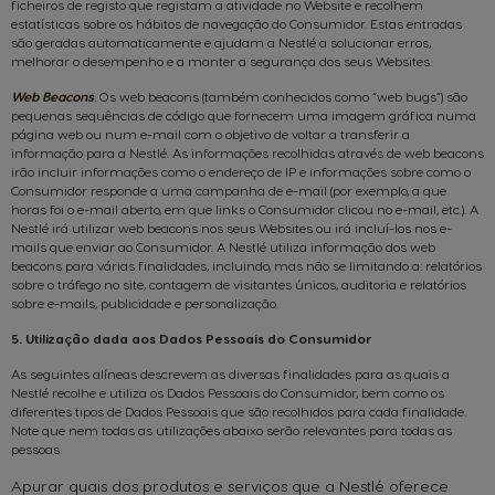
ficheiros de registo que registam a atividade no Website e recolhem
estatísticas sobre os hábitos de navegação do Consumidor. Estas entradas
são geradas automaticamente e ajudam a Nestlé a solucionar erros,
melhorar o desempenho e a manter a segurança dos seus Websites.
Web Beacons
.
Os web beacons (também conhecidos como “web bugs”) são
pequenas sequências de código que fornecem uma imagem gráfica numa
página web ou num e-mail com o objetivo de voltar a transferir a
informação para a Nestlé. As informações recolhidas através de web beacons
irão incluir informações como o endereço de IP e informações sobre como o
Consumidor responde a uma campanha de e-mail (por exemplo, a que
horas foi o e-mail aberto, em que links o Consumidor clicou no e-mail, etc.). A
Nestlé irá utilizar web beacons nos seus Websites ou irá incluí-los nos e-
mails que enviar ao Consumidor. A Nestlé utiliza informação dos web
beacons para várias finalidades, incluindo, mas não se limitando a: relatórios
sobre o tráfego no site, contagem de visitantes únicos, auditoria e relatórios
sobre e-mails, publicidade e personalização.
5. Utilização dada aos Dados Pessoais do Consumidor
As seguintes alíneas descrevem as diversas finalidades para as quais a
Nestlé recolhe e utiliza os Dados Pessoais do Consumidor, bem como os
diferentes tipos de Dados Pessoais que são recolhidos para cada finalidade.
Note que nem todas as utilizações abaixo serão relevantes para todas as
pessoas.
Apurar quais dos produtos e serviços que a Nestlé oferece