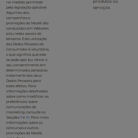
produtos ou
na medida permitida
serviços
pela legislação aplicável.
Algumas das
campanhas e
promoções da Nestlé são
conduzidas em Websites
e/ou redes sociais de
terceiros. Esta utilização
dos Dados Pessoais do
Consumidor é voluntária,
o que significa que este
se pode opor (ou retirar o
seu consentimento em
determinados países) ao
tratamento dos seus
Dados Pessoais para
estes efeitos. Para
informações detalhadas
sobre como modificar as
preferências sobre
comunicações de
marketing, consulte as
Secções
9
e
10
. Para mais
informações sobre os
concursos e outras
promoções da Nestlé,