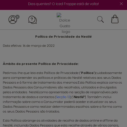
Dias quentes? O Iced Frappe está de volta!
O
Meu
Política de Privacidade da Nestlé
Carrin
Data efetiva: 16 de março de 2022
Âmbito da presente Política de Privacidade:
Pedimos-lhe que leia esta Política de Privacidade (“
Política
”)cuidadosamente
para compreender as políticas e práticas da Nestlé relativas aos seus Dados
Pessoais e à forma de tratamento dos mesmos.Esta Política explica como os
Dados Pessoais dos Consumidores são recolhidos, utilizados e divulgados
pelas entidades Nestlé,como apresentado na secção de responsáveis pelo
tratamento de dados e contactos (
Secção 12
) (“
Nestlé”
). Também inclui
informação sobre como o Consumidor poderá aceder e atualizar os seus
Dados Pessoais e como realizar determinadas escolhas sobre a forma como
os seus Dados Pessoais são tratados.
Esta Política abrange as atividades de recolha de dados online e offline da
Nestlé, incluindo Dados Pessoais que esta recolhe através de vários canais,