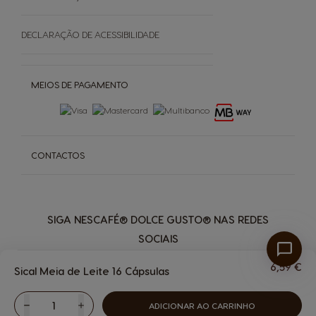
Grown Respectfully
DECLARAÇÃO DE ACESSIBILIDADE
Cápsulas Castanhas
MEIOS DE PAGAMENTO
CONTACTOS
SIGA NESCAFÉ® DOLCE GUSTO® NAS REDES
SOCIAIS
6,59 €
Sical Meia de Leite 16 Cápsulas
ADICIONAR AO CARRINHO
Reduzir
Quantidade
Aumentar
Bebidas
Máquinas
PREMIO Club
Mais