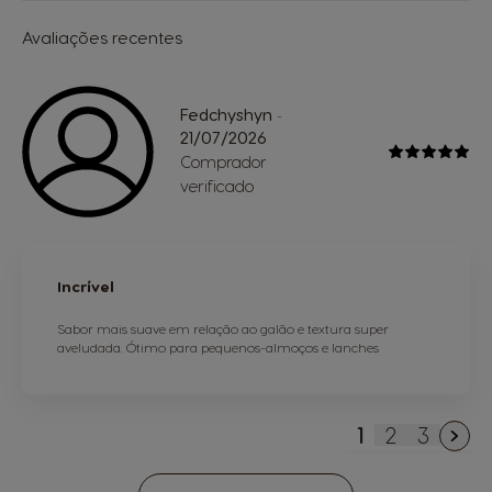
Avaliações recentes
Fedchyshyn
-
21/07/2026
Comprador
verificado
Incrível
Sabor mais suave em relação ao galão e textura super
aveludada. Ótimo para pequenos-almoços e lanches
1
2
3
Está de mome
Página
Página