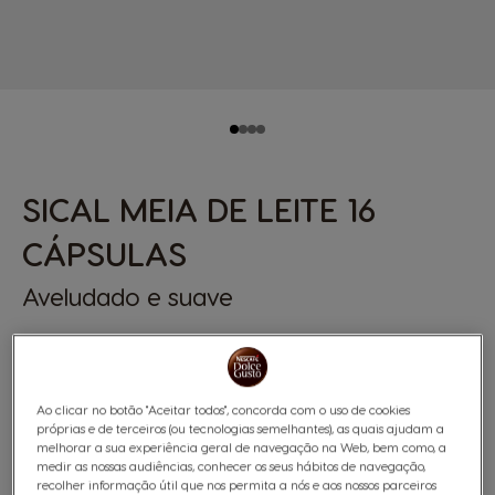
SICAL MEIA DE LEITE 16
CÁPSULAS
Aveludado e suave
(28)
Cápsulas:
x16
Ícone de cápsula
Ao clicar no botão "Aceitar todos", concorda com o uso de cookies
próprias e de terceiros (ou tecnologias semelhantes), as quais ajudam a
melhorar a sua experiência geral de navegação na Web, bem como, a
Descubra NESCAFÉ® Dolce Gusto® SICAL® meia de
medir as nossas audiências, conhecer os seus hábitos de navegação,
leite. A meia de leite perfeita para o seu pequeno-
recolher informação útil que nos permita a nós e aos nossos parceiros