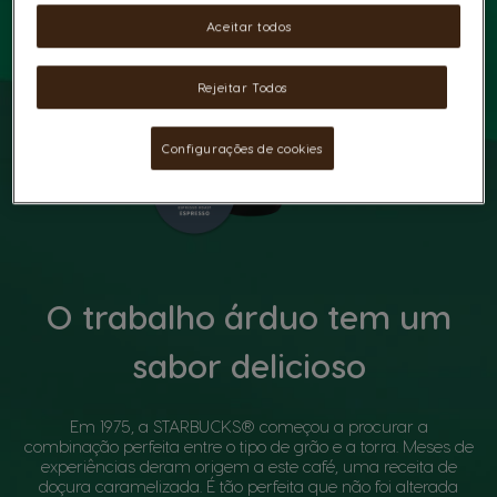
Aceitar todos
Rejeitar Todos
Configurações de cookies
O trabalho árduo tem um
sabor delicioso
Em 1975, a STARBUCKS® começou a procurar a
combinação perfeita entre o tipo de grão e a torra. Meses de
experiências deram origem a este café, uma receita de
doçura caramelizada. É tão perfeita que não foi alterada