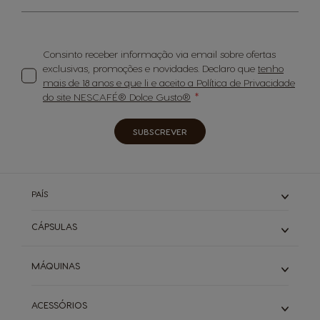
Consinto receber informação via email sobre ofertas
exclusivas, promoções e novidades. Declaro que
tenho
mais de 18 anos e que li e aceito a Política de Privacidade
do site NESCAFÉ® Dolce Gusto®
SUBSCREVER
PAÍS
CÁPSULAS
Expressos
MÁQUINAS
Cafés Longos
Cappuccino & Latte
Piccolo
ACESSÓRIOS
Descafeinados
Infinissima