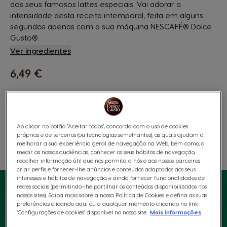
dos seus famosos lattes especiais. Vai adorar a
intensidade desta receita intemporal, feita em alguns
segundos apenas com a sua máquina NESCAFÉ® Dolce
Gusto®.
Ver ingredientes
6,49 €
Ao clicar no botão "Aceitar todos", concorda com o uso de cookies
próprias e de terceiros (ou tecnologias semelhantes), as quais ajudam a
melhorar a sua experiência geral de navegação na Web, bem como, a
medir as nossas audiências, conhecer os seus hábitos de navegação,
Favoritos
Lista De Desejos
recolher informação útil que nos permita a nós e aos nossos parceiros
criar perfis e fornecer-lhe anúncios e conteúdos adaptados aos seus
interesses e hábitos de navegação, e ainda fornecer funcionalidades de
redes sociais (permitindo-lhe partilhar os conteúdos disponibilizados nos
nossos sites). Saiba mais sobre a nossa Política de Cookies e defina as suas
preferências clicando aqui ou a qualquer momento clicando no link
"Configurações de cookies" disponível no nosso site.
Mais informações