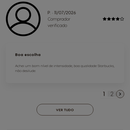
P.
11/07/2026
-
Comprador
verificado
Boa escolha
Achei um bom nível de intensidade, boa qualidade Starbucks,
não desilude.
1
2
Está de m
Página
VER TUDO