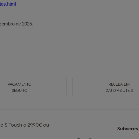
tos.html
ezembro de 2025.
PAGAMENTO
RECEBA EM
SEGURO
2/3 DIAS ÚTEIS
S Touch a 29,90€ ou
Subscrev
Subscreva