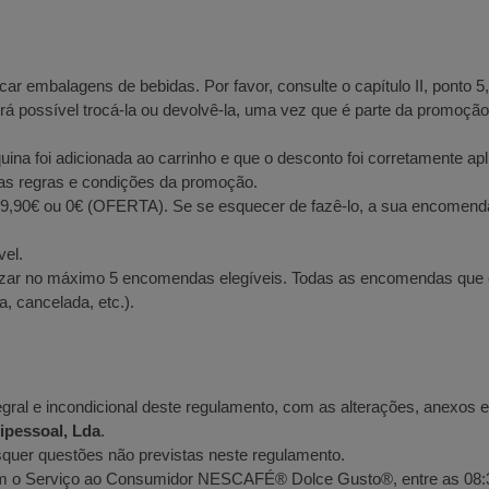
car embalagens de bebidas. Por favor, consulte o capítulo II, ponto 5
á possível trocá-la ou devolvê-la, uma vez que é parte da promoção 
uina foi adicionada ao carrinho e que o desconto foi corretamente apl
s as regras e condições da promoção.
r 29,90€ ou 0€ (OFERTA). Se se esquecer de fazê-lo, a sua encomend
vel.
alizar no máximo 5 encomendas elegíveis. Todas as encomendas que 
, cancelada, etc.).
egral e incondicional deste regulamento, com as alterações, anexos 
essoal, Lda
.
isquer questões não previstas neste regulamento.
m o Serviço ao Consumidor NESCAFÉ® Dolce Gusto®, entre as 08:30 