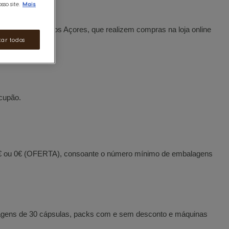
so site.
Mais
 da Madeira e dos Açores, que realizem compras na loja online
ápsulas).
tar todos
 cupão.
0€ ou 0€ (OFERTA), consoante o número mínimo de embalagens
agens de 30 cápsulas, packs com e sem desconto e máquinas