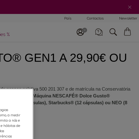
País
Contactos
Newsletter
Comparar
máquinas
O
es %
Me
Car
entro de ajuda
® GEN1 A 29,90€ OU
para máquinas
Telefone
800 200 153
8:30 - 20:30
de pessoa coletiva 500 201 307 e de matrícula na Conservatória
de 2026
, onde a
Máquina NESCAFÉ® Dolce Gusto®
sto® (16 cápsulas), Starbucks® (12 cápsulas) ou NEO (8
logias
omo, a medir
rmita a nós e
 e hábitos de
dos
erências