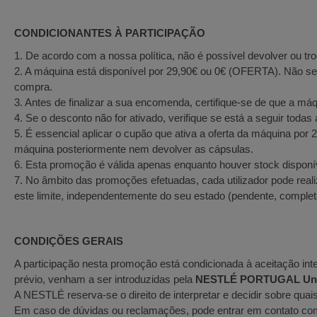
CONDICIONANTES À PARTICIPAÇÃO
1. De acordo com a nossa política, não é possível devolver ou tro
2. A máquina está disponível por 29,90€ ou 0€ (OFERTA). Não ser
compra.
3. Antes de finalizar a sua encomenda, certifique-se de que a máq
4. Se o desconto não for ativado, verifique se está a seguir toda
5. É essencial aplicar o cupão que ativa a oferta da máquina po
máquina posteriormente nem devolver as cápsulas.
6. Esta promoção é válida apenas enquanto houver stock disponí
7. No âmbito das promoções efetuadas, cada utilizador pode re
este limite, independentemente do seu estado (pendente, completa
CONDIÇÕES GERAIS
A participação nesta promoção está condicionada à aceitação int
prévio, venham a ser introduzidas pela
NESTLÉ PORTUGAL Unip
A NESTLÉ reserva-se o direito de interpretar e decidir sobre qua
Em caso de dúvidas ou reclamações, pode entrar em contato co