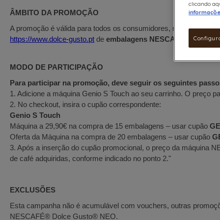
clicando aqu
ÂMBITO DA PROMOÇÃO
informaçõ
A promoção é válida para todos os consumidores, maiores de 18 
https://www.dolce-gusto.pt
de
embalagens NESCAFÉ® Dolce Gust
Configur
MODO DE PARTICIPAÇÃO
Para participar na promoção, deve seguir os seguintes passo
1. Adicione a máquina Genio S Touch ao seu carrinho. O preço pa
2. No checkout, insira o cupão correspondente:
Genio S Touch
Máquina a 29,90€ na compra de 15 embalagens – usar cupão
GE
Oferta da Máquina na compra de 20 embalagens – usar cupão
G
3. Após a inserção do cupão promocional, o preço da máquina
de café adquiridas, conforme indicado no ponto 2."
EXCLUSÕES
Esta campanha não é acumulável com vouchers, outras promoçõ
NESCAFÉ® Dolce Gusto® NEO.