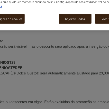
i ou a qualquer momento clicando no link "Configurações de cookies" disponível no nos
es
anos, residentes em Portugal Continental ou nas Regiões Autónomas
o® (16 cápsulas), Starbucks®(12 cápsulas) ou NEO (8 ou 12 c
ações de cookies
Rejeitar Todos
Acei
s:
drão será visível, mas o desconto será aplicado após a inserção do
NIOST29
ENIOSTFREE
 NESCAFÉ® Dolce Gusto® será automaticamente ajustado para 29,9
es ou descontos em vigor. Estão excluídas da promoção as embal