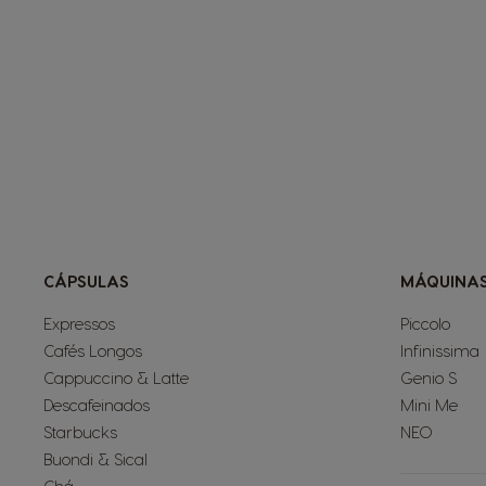
CÁPSULAS
MÁQUINA
Expressos
Piccolo
Cafés Longos
Infinissima
Cappuccino & Latte
Genio S
Descafeinados
Mini Me
Starbucks
NEO
Buondi & Sical