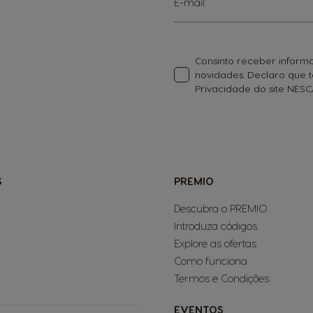
E-mail
a
nossa
Newsletter:
Consinto receber informa
novidades. Declaro que
Privacidade do site NE
S
PREMIO
Descubra o PREMIO
Introduza códigos
Explore as ofertas
Como funciona
Termos e Condições
EVENTOS