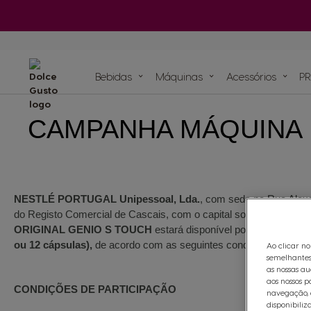
Má
Ver todos os
acessórios
Bebidas
Máquinas
ORIGINAIS
Bebidas
ORIGINAIS
Bebidas
Máquinas
Acessórios
PR
CAMPANHA MÁQUINA 
Recicle as suas cá
Compromissos sustentáveis com o planeta
Os nossos artigos
As nossas recei
Cápsula à bas
Ver todos os acessórios
de papel para máqui
Saboreie o futu
NESTLÉ PORTUGAL Unipessoal, Lda.
, com sede na Rua Alexa
do Registo Comercial de Cascais, com o capital social de €30.000
ORIGINAL GENIO S TOUCH
estará disponível por
29,90€ ou 
ou 12 cápsulas),
de acordo com as seguintes condições:
Ao clicar no
semelhantes
as nossas au
aos nossos p
CONDIÇÕES DE PARTICIPAÇÃO
navegação, e
disponibiliz