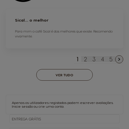
Sical... o melhor
Para mim o café Sical é dos melhores que existe. Recomendo
vivamente.
1
2
3
4
5
Está de momento a 
Página
Página
Página
Página
VER TUDO
Apenas os utilizadores registados podem escrever avaliações.
Inicie sessão
ou
crie uma conta
.
ENTREGA
GRÁTIS