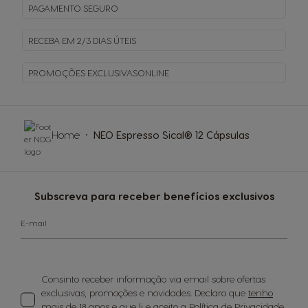
PAGAMENTO
SEGURO
RECEBA EM
2/3 DIAS ÚTEIS
PROMOÇÕES EXCLUSIVAS
ONLINE
Home
NEO Espresso Sical® 12 Cápsulas
Subscreva para receber benefícios exclusivos
E-mail
Consinto receber informação via email sobre ofertas
exclusivas, promoções e novidades. Declaro que
tenho
mais de 18 anos e que li e aceito a Política de Privacidade