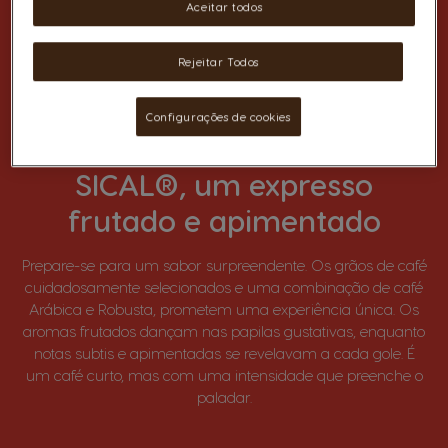
Aceitar todos
Rejeitar Todos
Configurações de cookies
SICAL®, um expresso
frutado e apimentado
Prepare-se para um sabor surpreendente. Os grãos de café
cuidadosamente selecionados e uma combinação de café
Arábica e Robusta, prometem uma experiência única. Os
aromas frutados dançam nas papilas gustativas, enquanto
notas subtis e apimentadas se revelavam a cada gole. É
um café curto, mas com uma intensidade que preenche o
paladar.