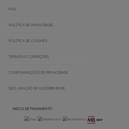
Explore as ofertas
NEO Expressos
Sustentabilidade
Como funciona
NEO Lungos e Americanos
FAQ
Manuais De Utilizador
Termos e Condições
Cuidados Da Máquina
Garantias
POLÍTICA DE PRIVACIDADE
EVENTOS
Faq - Perguntas Frequentes
Black Friday
Promoções
POLÍTICA DE COOKIES
Cancele a sua encomenda
TERMOS E CONDIÇÕES
SOBRE
CONFIGURAÇÕES DE PRIVACIDADE
Grown Respectfully
DECLARAÇÃO DE ACESSIBILIDADE
Cápsulas Castanhas
MEIOS DE PAGAMENTO