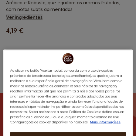
Arábica e Robusta, que equilibra os aromas frutados,
com notas subtis apimentadas.
Ver ingredientes
4,19 €
Entrega Grátis acima de 20€
Compatibilidade
Ao clicar no botão "Aceitar todos", concorda com o uso de cookies
próprias e de terceiros (ou tecnologias semelhantes), as quais ajudam a
melhorar a sua experiência geral de navegação na Web, bem como, a
Favoritos
Lista De Desejos
medir as nossas audiências, conhecer os seus hábitos de navegação,
recolher informação útil que nos permita a nós e aos nossos parceiros
criar perfis e fornecer-lhe anúncios e conteúdos adaptados aos seus
interesses e hábitos de navegação, e ainda fornecer funcionalidades de
redes sociais (permitindo-lhe partilhar os conteúdos disponibilizados nos
nossos sites). Saiba mais sobre a nossa Política de Cookies e defina as suas
preferências clicando aqui ou a qualquer momento clicando no link
"Configurações de cookies" disponível no nosso site.
Mais informações