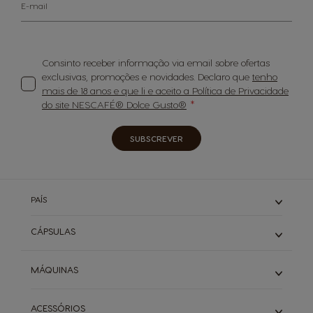
E-mail
Consinto receber informação via email sobre ofertas
exclusivas, promoções e novidades. Declaro que
tenho
mais de 18 anos e que li e aceito a Política de Privacidade
do site NESCAFÉ® Dolce Gusto®
SUBSCREVER
PAÍS
CÁPSULAS
Expressos
MÁQUINAS
Cafés Longos
Cappuccino & Latte
Piccolo
ACESSÓRIOS
Descafeinados