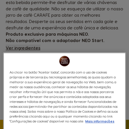
esta bebida permite-lhe desfrutar de várias chávenas
de café de qualidade. Não se esqueça de utilizar o nosso
jarro de café CARAFE para obter os melhores
resultados. Desperte os seus sentidos em cada gole e
desfrute de uma experiência de café única e deliciosa.
Produto exclusivo para máquinas NEO.
Não compatível com o adaptador NEO Start.
Ver ingredientes
4,49 €
Ao clicar no botão "Aceitar todos", concorda com o uso de cookies
próprias e de terceiros (ou tecnologias semelhantes), as quais ajudam a
melhorar a sua experiência geral de navegação na Web, bem como, a
medir as nossas audiências, conhecer os seus hábitos de navegação,
Entrega Grátis acima de 20€
recolher informação útil que nos permita a nós e aos nossos parceiros
criar perfis e fornecer-lhe anúncios e conteúdos adaptados aos seus
Compatibilidade
interesses e hábitos de navegação, e ainda fornecer funcionalidades de
redes sociais (permitindo-lhe partilhar os conteúdos disponibilizados nos
Favoritos
Lista De Desejos
nossos sites). Saiba mais sobre a nossa Política de Cookies e defina as suas
preferências clicando aqui ou a qualquer momento clicando no link
"Configurações de cookies" disponível no nosso site.
Mais informações