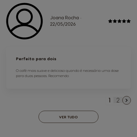
Joana Rocha
-
22/05/2026
Perfeito para dois
O café mais suave e delicioso quando é necessária uma dose
para duas pessoas. Recomendo
1
2
Está de m
Página
VER TUDO