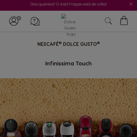
Dias quentes? O Iced Frappe está de volta!
O
Meu
Carrin
®
®
NESCAFÉ
DOLCE GUSTO
Infinissima Touch