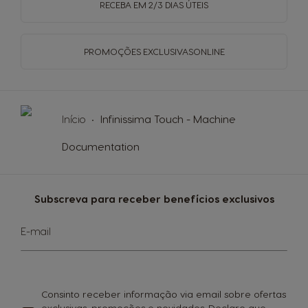
RECEBA EM
2/3 DIAS ÚTEIS
PROMOÇÕES EXCLUSIVAS
ONLINE
Início
Infinissima Touch - Machine
Documentation
Subscreva para receber benefícios exclusivos
Subscreva
E-mail
a
nossa
Newsletter:
Consinto receber informação via email sobre ofertas
exclusivas, promoções e novidades. Declaro que