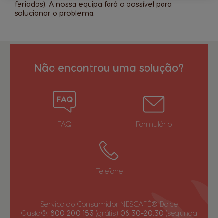
feriados). A nossa equipa fará o possível para
solucionar o problema.
Não encontrou uma solução?
FAQ
Formulário
Telefone
Serviço ao Consumidor NESCAFÉ® Dolce
Gusto®:
800 200 153
(grátis)
08:30-20:30
(segunda