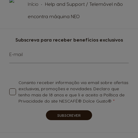
Início
Help and Support / Telemóvel não
encontra máquina NEO
Subscreva para receber benefícios exclusivos
Subscreva
E-mail
a
nossa
Newsletter:
Consinto receber informação via email sobre ofertas
exclusivas, promoções e novidades. Declaro que
tenho mais de 18 anos e que li e aceito a Política de
Privacidade do site NESCAFÉ® Dolce Gusto®
SUBSCREVER