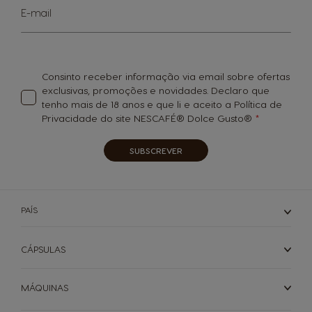
Italy
Japan
Subscreva
E-mail
a
Italian
Japanese
nossa
Newsletter:
Korea
Latvia
Consinto receber informação via email sobre ofertas
Korean
Latvian
exclusivas, promoções e novidades. Declaro que
tenho mais de 18 anos e que li e aceito a Política de
Privacidade do site NESCAFÉ® Dolce Gusto®
Lithuania
Malaysia
Lithuanian
Malay
SUBSCREVER
Malta
Mexico
PAÍS
Maltese
Spanish
CÁPSULAS
Netherland
Nicaragua
Dutch
Spanish
MÁQUINAS