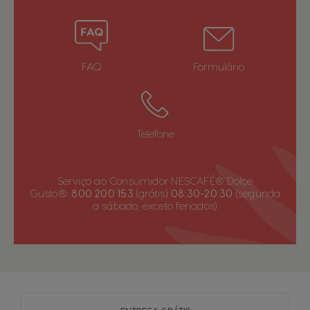
English
Spanish
Colombia
Costa Rica
FAQ
Formulário
Spanish
Spanish
Croatia
Czechia
Croatian
Czech
Telefone
Denmark
Ecuador
Serviço ao Consumidor NESCAFÉ® Dolce
Gusto®:
800 200 153
(grátis)
08:30-20:30
(segunda
Dannish
Spanish
a sábado, exceto feriados)
El Salvador
Estonia
Spanish
Estonian
Finland
France