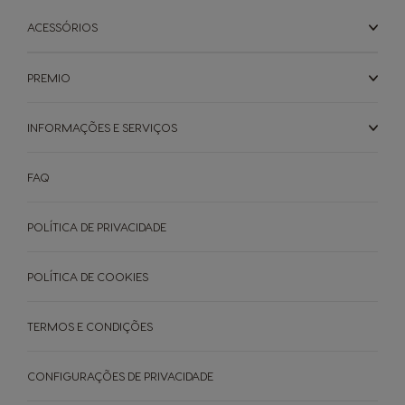
Norway
Panama
ACESSÓRIOS
Norwegian
Spanish
PREMIO
Paraguay
Peru
Spanish
Spanish
INFORMAÇÕES E SERVIÇOS
FAQ
Philippines
Poland
Filipino
Polish
POLÍTICA DE PRIVACIDADE
Portugal
Republic of
POLÍTICA DE COOKIES
Ireland
Portuguese
English
TERMOS E CONDIÇÕES
Romania
Rusia
CONFIGURAÇÕES DE PRIVACIDADE
Romanian
Russian