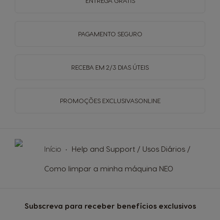
ENTREGA
GRÁTIS
Finnish
French
PAGAMENTO
SEGURO
Germany
Greece
German
Greek
RECEBA EM
2/3 DIAS ÚTEIS
Guatemala
Honduras
Spanish
Spanish
PROMOÇÕES EXCLUSIVAS
ONLINE
Hong Kong
Hong Kong
English
Chinese
Início
Help and Support / Usos Diários /
Como limpar a minha máquina NEO
Hungary
Indonesia
Hungarian
Indonesian
Subscreva para receber benefícios exclusivos