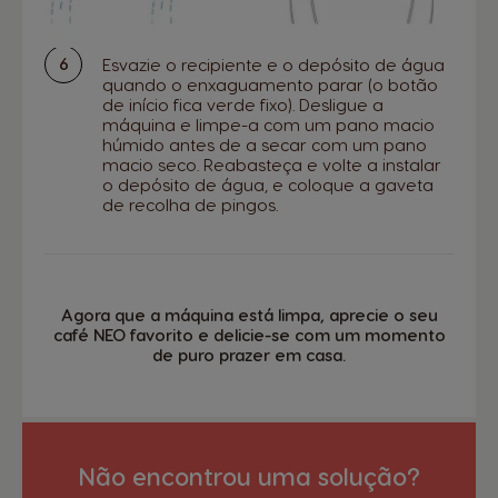
País
Esvazie o recipiente e o depósito de água
quando o enxaguamento parar (o botão
de início fica verde fixo). Desligue a
máquina e limpe-a com um pano macio
húmido antes de a secar com um pano
macio seco. Reabasteça e volte a instalar
Argentina
Austria
o depósito de água, e coloque a gaveta
Spanish
German
de recolha de pingos.
Belgium
Belgium
French
Dutch
Agora que a máquina está limpa, aprecie o seu
café NEO favorito e delicie-se com um momento
de puro prazer em casa.
Brazil
Bulgaria
Portuguese
Bulgarian
Não encontrou uma solução?
Caribbean
Chile