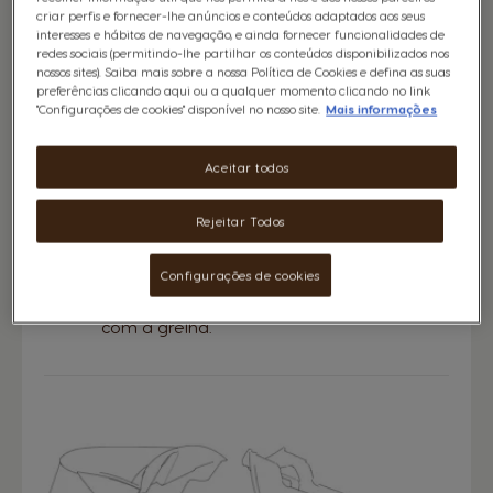
criar perfis e fornecer-lhe anúncios e conteúdos adaptados aos seus
interesses e hábitos de navegação, e ainda fornecer funcionalidades de
redes sociais (permitindo-lhe partilhar os conteúdos disponibilizados nos
nossos sites). Saiba mais sobre a nossa Política de Cookies e defina as suas
preferências clicando aqui ou a qualquer momento clicando no link
"Configurações de cookies" disponível no nosso site.
Mais informações
Aceitar todos
Rejeitar Todos
Configurações de cookies
Esvazie a gaveta de recolha de pingos e
lave-a com água corrente, juntamente
com a grelha.