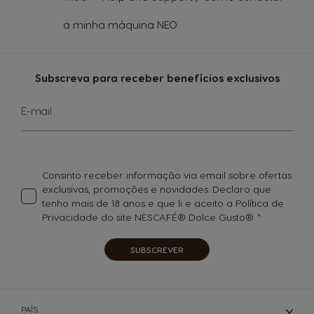
a minha máquina NEO
Subscreva para receber benefícios exclusivos
Subscreva
E-mail
a
nossa
Newsletter:
Consinto receber informação via email sobre ofertas
exclusivas, promoções e novidades. Declaro que
tenho mais de 18 anos e que li e aceito a Política de
Privacidade do site NESCAFÉ® Dolce Gusto®
SUBSCREVER
PAÍS