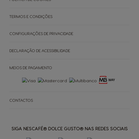
TERMOS E CONDIÇÕES
CONFIGURAÇÕES DE PRIVACIDADE
DECLARAÇÃO DE ACESSIBILIDADE
MEIOS DE PAGAMENTO
MÁQUINAS
BEBIDAS
ACESSÓRIOS
Máquinas
Máquinas
ORIGINAIS
Bebidas
Bebidas
ORIGINAIS
SUSTENTABILIDADE
CONTACTOS
Saboreie o futuro
A SUA COFFEE SHOP
Cápsula à base
Encontre o melhor sistema
para si
de papel para máquinas
NEO
SIGA NESCAFÉ® DOLCE GUSTO® NAS REDES SOCIAIS
PROMOÇÕES %