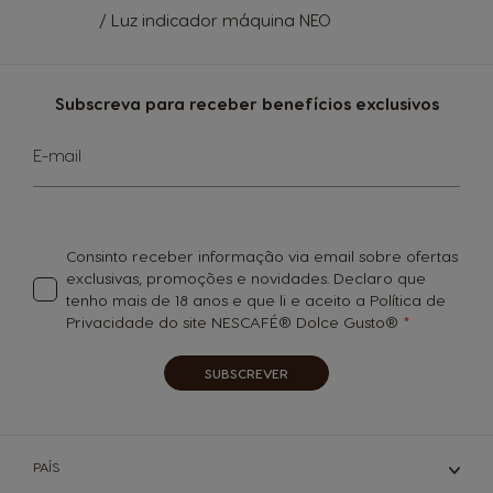
/ Luz indicador máquina NEO
Subscreva para receber benefícios exclusivos
Subscreva
E-mail
a
nossa
Newsletter:
Consinto receber informação via email sobre ofertas
exclusivas, promoções e novidades. Declaro que
tenho mais de 18 anos e que li e aceito a Política de
Privacidade do site NESCAFÉ® Dolce Gusto®
SUBSCREVER
PAÍS