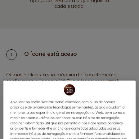
apagado. Descubra o que significa
cada estado:
O ícone está aceso
Ótimas notícias, a sua máquina foi corretamente
configurada e ligada a Wi-Fi, e o ícone continuará
aceso quando não estiver a usar a aplicação.
Ao clicar no botão "Aceitar todos", concorda com o uso de cookies
próprias e de terceiros (ou tecnologias semelhantes), as quais ajudam a
melhorar a sua experiência geral de navegação na Web, bem como, a
medir as nossas audiências, conhecer os seus hábitos de navegação,
recolher informação útil que nos permita a nós e aos nossos parceiros
criar perfis e fornecer-lhe anúncios e conteúdos adaptados aos seus
interesses e hábitos de navegação, e ainda fornecer funcionalidades de
redes sociais (permitindo-lhe partilhar os conteúdos disponibilizados nos