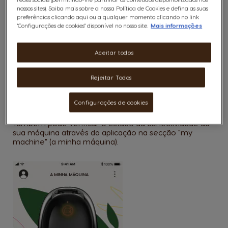
nossos sites). Saiba mais sobre a nossa Política de Cookies e defina as suas
preferências clicando aqui ou a qualquer momento clicando no link
"Configurações de cookies" disponível no nosso site.
Mais informações
Aceitar todos
Dica:
Rejeitar Todos
Esta é a melhor forma de a máquina permanecer
independente do seu telemóvel.
Configurações de cookies
Também pode verificar o estado da conectividade da
sua máquina através da aplicação na secção "my
machine" (a minha máquina).