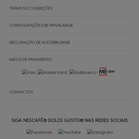
TERMOS E CONDIÇÕES
CONFIGURAÇÕES DE PRIVACIDADE
DECLARAÇÃO DE ACESSIBILIDADE
MEIOS DE PAGAMENTO
CONTACTOS
MÁQUINAS
BEBIDAS
ACESSÓRIOS
Máquinas
Máquinas
ORIGINAIS
Bebidas
Bebidas
ORIGINAIS
SIGA NESCAFÉ® DOLCE GUSTO® NAS REDES SOCIAIS
SUSTENTABILIDADE
Saboreie o futuro