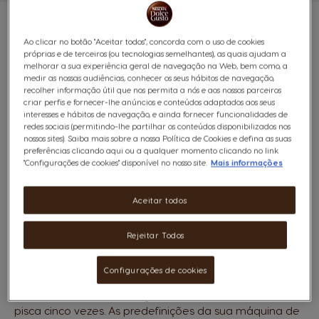
Ao clicar no botão "Aceitar todos", concorda com o uso de cookies
próprias e de terceiros (ou tecnologias semelhantes), as quais ajudam a
melhorar a sua experiência geral de navegação na Web, bem como, a
medir as nossas audiências, conhecer os seus hábitos de navegação,
recolher informação útil que nos permita a nós e aos nossos parceiros
criar perfis e fornecer-lhe anúncios e conteúdos adaptados aos seus
interesses e hábitos de navegação, e ainda fornecer funcionalidades de
redes sociais (permitindo-lhe partilhar os conteúdos disponibilizados nos
nossos sites). Saiba mais sobre a nossa Política de Cookies e defina as suas
preferências clicando aqui ou a qualquer momento clicando no link
"Configurações de cookies" disponível no nosso site.
Mais informações
Em determinadas situações, a nossa equipa de apoio
pode recomendar a reposição das predefinições da
Aceitar todos
sua máquina de café NEO para solucionar alguns
problemas. O procedimento é rápido e fácil, basta
Rejeitar Todos
seguir esta instrução única:
Configurações de cookies
Prima o botão Ligar/Desligar e o botão de início em
simultâneo durante 15 segundos. O botão de início
pisca cinco vezes. As predefinições da sua máquina de