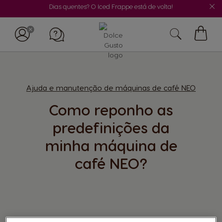
Dias quentes? O Iced Frappe está de volta!
O
Meu
Carrin
Ajuda e manutenção de máquinas de café NEO
Como reponho as
predefinições da
minha máquina de
café NEO?