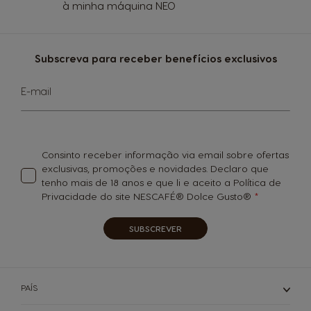
à minha máquina NEO
Subscreva para receber benefícios exclusivos
Subscreva
E-mail
a
nossa
Newsletter:
Consinto receber informação via email sobre ofertas
exclusivas, promoções e novidades. Declaro que
tenho mais de 18 anos e que li e aceito a Política de
Privacidade do site NESCAFÉ® Dolce Gusto®
SUBSCREVER
PAÍS