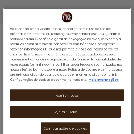
Ao clicar no botão "Aceitar todos", concorda com o uso de cookies
próprias e de terceiros (ou tecnologias semelhantes), as quais ajudam a
melhorar a sua experiência geral de navegação na Web, bem como, a
medir as nossas audiências, conhecer os seus hábitos de navegação,
recolher informação útil que nos permita a nós e aos nossos parceiros
PACK SMALL OFFICE
criar perfis e fornecer-lhe anúncios e conteúdos adaptados aos seus
interesses e hábitos de navegação, e ainda fornecer funcionalidades de
redes sociais (permitindo-lhe partilhar os conteúdos disponibilizados nos
NESCAFÉ® DOLCE GUSTO®
nossos sites). Saiba mais sobre a nossa Política de Cookies e defina as suas
preferências clicando aqui ou a qualquer momento clicando no link
NEO BRANCO
"Configurações de cookies" disponível no nosso site.
Mais informações
(0)
Aceitar todos
Solução ideal para pequenos escritórios, com 1 máquina
Rejeitar Todos
NEO Branco, chávenas e uma seleção equilibrada de
cafés para o dia a dia.
Configurações de cookies