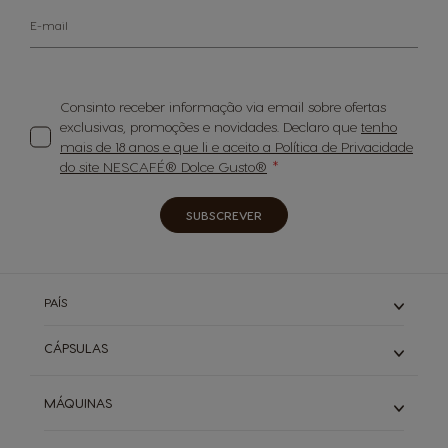
E-mail
Consinto receber informação via email sobre ofertas
exclusivas, promoções e novidades. Declaro que
tenho
mais de 18 anos e que li e aceito a Política de Privacidade
do site NESCAFÉ® Dolce Gusto®
SUBSCREVER
PAÍS
CÁPSULAS
Expressos
MÁQUINAS
Cafés Longos
Cappuccino & Latte
Piccolo