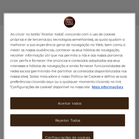
Ao clicar no botão "Aceitar todos", concorda com o uso de cookies
próprias e de terceiros (ou tecnologias semelhantes), as quais ajudam a
melhorar a sua experiência geral de navegação na Web, bem como, a
medir as nossas audiências, conhecer os seus hábitos de navegação,
PACK WORKPLACE
recolher informação útil que nos permita a nós e aos nossos parceiros
criar perfis e fornecer-lhe anúncios e conteúdos adaptados aos seus
interesses e hábitos de navegação, e ainda fornecer funcionalidades de
NESCAFÉ® DOLCE GUSTO®
redes sociais (permitindo-lhe partilhar os conteúdos disponibilizados nos
nossos sites). Saiba mais sobre a nossa Política de Cookies e defina as suas
NEO PRETO
preferências clicando aqui ou a qualquer momento clicando no link
"Configurações de cookies" disponível no nosso site.
Mais informações
(0)
Aceitar todos
A solução mais completa para ambientes profissionais,
com 5 máquinas NEO Preto, chávenas e uma seleção
Rejeitar Todos
alargada de cafés para a sua equipa.
Configurações de cookies