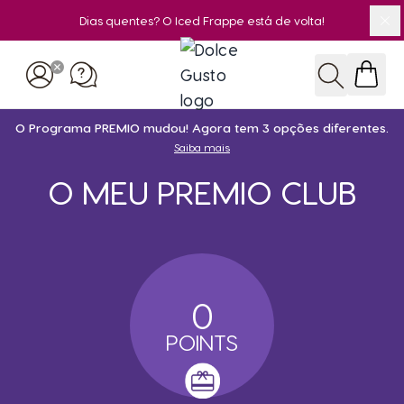
Dias quentes? O Iced Frappe está de volta!
Fe
Ir para o Conteúdo
Pesquisar
O Programa PREMIO mudou! Agora tem 3 opções diferentes.
Saiba mais
O MEU PREMIO CLUB
0
POINTS