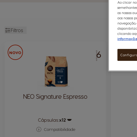
Ao clicar no
semelhantes
as nossas au
aos nossos p
navegação, e
disponibiliz
Filtros
clicando aqu
Abrir
informaçõ
6
NOVO
INTENSIDADE
Configur
NEO Signature Espresso
Cápsulas:
x12
Ícone de cápsula
Compatibilidade