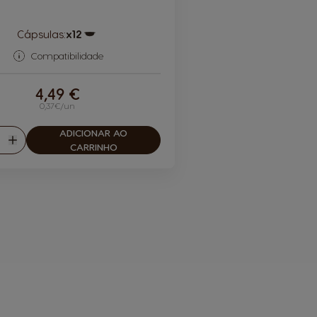
Cápsulas:
x12
Ícone de cápsula
Compatibilidade
4,49 €
0,37€/un
ADICIONAR AO
tidade
r
Aumentar
CARRINHO