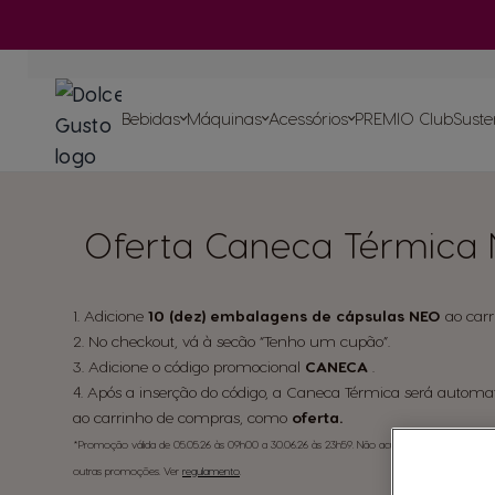
Bebidas
Ir para o Conteúdo
Máquinas
Máquinas
ORIGINAIS
Ver todos os
acessórios
Bebidas
ORIGINAIS
Bebidas
Máquinas
Acessórios
PREMIO Club
Suste
Oferta Caneca Térmica
Cápsula à b
Recicle as suas c
Compromissos sustentáveis com o planeta
Ver todos os acessórios
As nossas rece
de papel para máqu
Os nossos artigos
Saboreie o fu
1. Adicione
10 (dez) embalagens de cápsulas NEO
ao carr
2. No checkout, vá à secão “Tenho um cupão”.
3. Adicione o código promocional
CANECA
.
4. Após a inserção do código, a Caneca Térmica será automa
ao carrinho de compras, como
oferta.
*Promoção válida de 05.05.26 às 09h00 a 30.06.26 às 23h59. Não acumula com vouchers,
outras promoções. Ver
regulamento
.