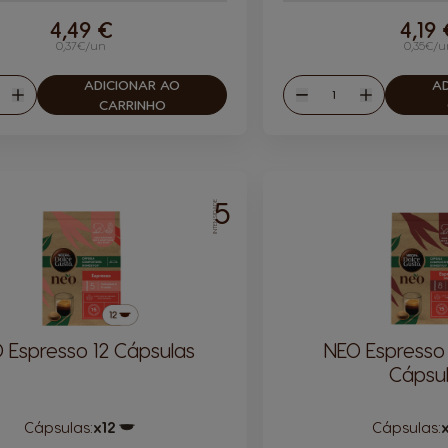
4,49 €
4,19
0,37€/un
0,35€/u
ADICIONAR AO
A
tidade
Quantidade
r
Aumentar
Reduzir
Aumentar
CARRINHO
5
INTENSIDADE
 Espresso 12 Cápsulas
NEO Espresso 
Cápsu
Cápsulas:
x12
Cápsulas:
Ícone de cápsula