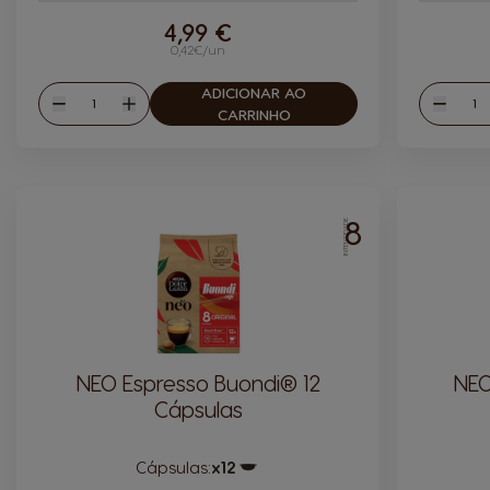
4,99 €
0,42€/un
ADICIONAR AO
Quantidade
Quan
Reduzir
Aumentar
Reduzi
CARRINHO
8
INTENSIDADE
NEO Espresso Buondi® 12
NEO
Cápsulas
Cápsulas:
x12
Ícone de cápsula