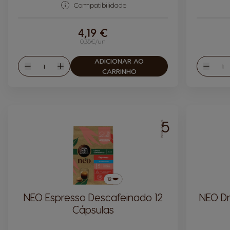
Compatibilidade
4,19 €
0,35€/un
ADICIONAR AO
Quantidade
Quan
Reduzir
Aumentar
Reduzi
CARRINHO
5
INTENSIDADE
NEO Espresso Descafeinado 12
NEO Dr
Cápsulas