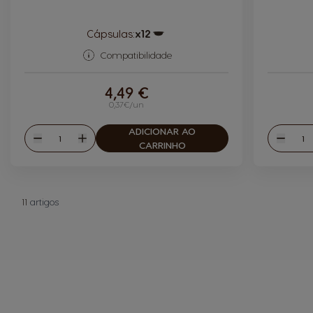
Cápsulas:
x12
Ícone de cápsula
Compatibilidade
4,49 €
0,37€/un
ADICIONAR AO
Quantidade
Quan
Reduzir
Aumentar
Reduzi
CARRINHO
11
artigos