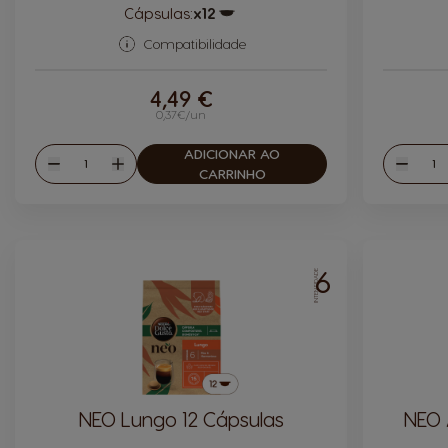
Cápsulas:
x12
Ícone de cápsula
Compatibilidade
4,49 €
0,37€/un
ADICIONAR AO
Quantidade
Quan
Reduzir
Aumentar
Reduzi
CARRINHO
6
INTENSIDADE
NEO Lungo 12 Cápsulas
NEO 