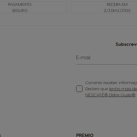
PAGAMENTO
RECEBA EM
SEGURO
2/3 DIAS ÚTEIS
Subscrev
E-mail
Consinto receber informaçã
Declaro que
tenho mais de 1
NESCAFÉ® Dolce Gusto®
S
PREMIO