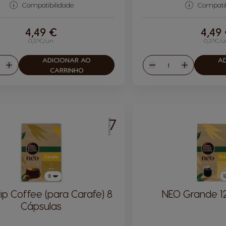
Compatibilidade
Compatib
4,49 €
4,49
0,37€/un
0,37€/u
ADICIONAR AO
A
tidade
Quantidade
r
Aumentar
Reduzir
Aumentar
CARRINHO
7
INTENSIDADE
ip Coffee (para Carafe) 8
NEO Grande 1
Cápsulas