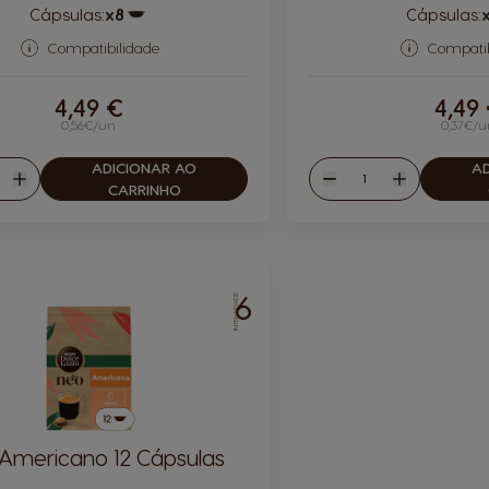
Cápsulas:
x8
Cápsulas:
Ícone de cápsula
Compatibilidade
Compatib
4,49 €
4,49
0,56€/un
0,37€/u
ADICIONAR AO
A
tidade
Quantidade
r
Aumentar
Reduzir
Aumentar
CARRINHO
6
INTENSIDADE
Americano 12 Cápsulas