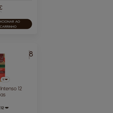
 €
n
DICIONAR AO
CARRINHO
8
INTENSIDADE
Intenso 12
las
x12
Ícone de cápsula