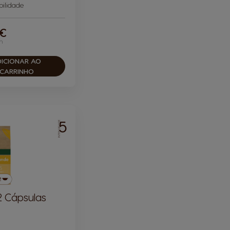
ilidade
 €
n
DICIONAR AO
CARRINHO
5
INTENSIDADE
2 Cápsulas