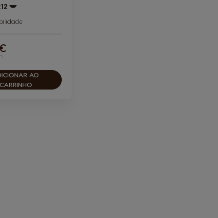
x12
Ícone de cápsula
ilidade
 €
n
DICIONAR AO
CARRINHO