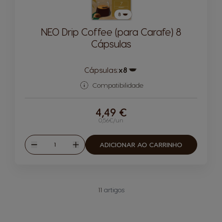
NEO Drip Coffee (para Carafe) 8
Cápsulas
Cápsulas:
x8
Ícone de cápsula
Compatibilidade
4,49 €
0,56€/un
Quantidade
ADICIONAR AO CARRINHO
Reduzir
Aumentar
11
artigos