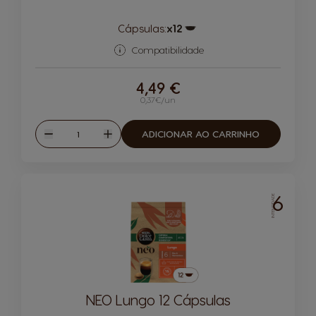
Cápsulas:
x12
Ícone de cápsula
Compatibilidade
4,49 €
0,37€/un
Quantidade
ADICIONAR AO CARRINHO
Reduzir
Aumentar
6
INTENSIDADE
NEO Lungo 12 Cápsulas