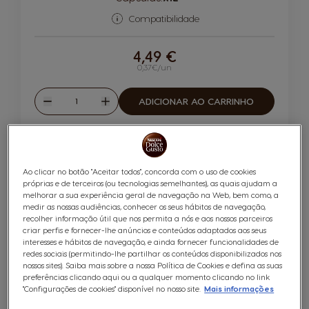
Ícone de cápsula
Compatibilidade
4,49 €
0,37€/un
Quantidade
ADICIONAR AO CARRINHO
Reduzir
Aumentar
6
NOVO
INTENSIDADE
Ao clicar no botão "Aceitar todos", concorda com o uso de cookies
próprias e de terceiros (ou tecnologias semelhantes), as quais ajudam a
melhorar a sua experiência geral de navegação na Web, bem como, a
medir as nossas audiências, conhecer os seus hábitos de navegação,
recolher informação útil que nos permita a nós e aos nossos parceiros
criar perfis e fornecer-lhe anúncios e conteúdos adaptados aos seus
interesses e hábitos de navegação, e ainda fornecer funcionalidades de
redes sociais (permitindo-lhe partilhar os conteúdos disponibilizados nos
NEO Signature Espresso
nossos sites). Saiba mais sobre a nossa Política de Cookies e defina as suas
preferências clicando aqui ou a qualquer momento clicando no link
"Configurações de cookies" disponível no nosso site.
Mais informações