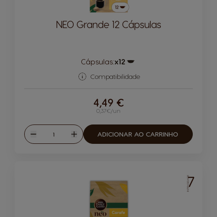
NEO Grande 12 Cápsulas
Cápsulas:
x12
Ícone de cápsula
Compatibilidade
4,49 €
0,37€/un
Quantidade
ADICIONAR AO CARRINHO
Reduzir
Aumentar
7
INTENSIDADE