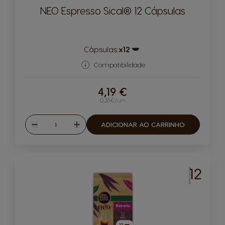
NEO Espresso Sical® 12 Cápsulas
Cápsulas:
x12
Ícone de cápsula
Compatibilidade
4,19 €
0,35€/un
Quantidade
ADICIONAR AO CARRINHO
Reduzir
Aumentar
12
INTENSIDADE