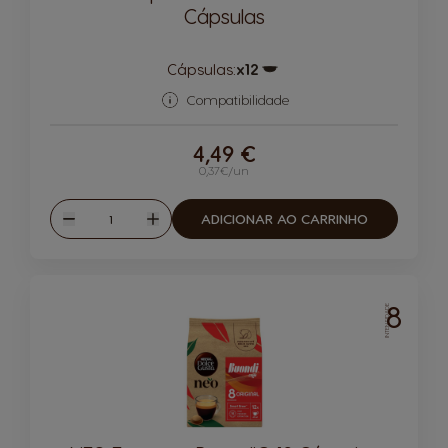
Cápsulas
Cápsulas:
x12
Ícone de cápsula
Compatibilidade
4,49 €
0,37€/un
Quantidade
ADICIONAR AO CARRINHO
Reduzir
Aumentar
8
INTENSIDADE