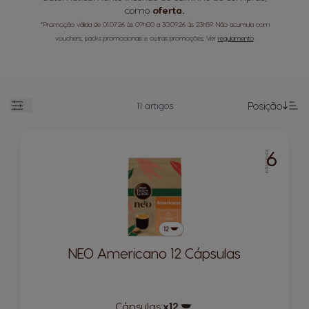
como
oferta.
*Promoção válida de 01.07.26 às 09h00 a 30.09.26 às 23h59. Não acumula com
vouchers, packs promocionais e outras promoções. Ver
regulamento
.
11
artigos
Posição
Abrir
De
6
INTENSIDADE
NEO Americano 12 Cápsulas
Cápsulas:
x12