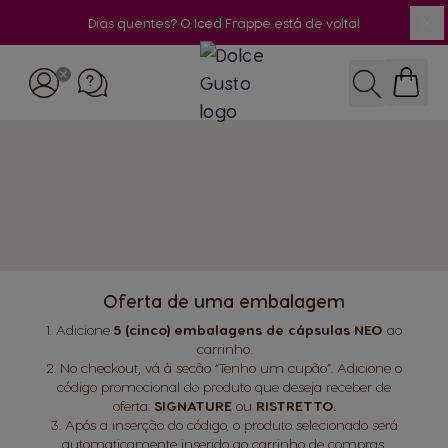
Dias quentes? O Iced Frappe está de volta!
Fe
Ir para o Conteúdo
Pesquisar
Oferta de uma embalagem
1. Adicione
5 (cinco) embalagens de cápsulas NEO
ao
carrinho.
2. No checkout, vá à secão “Tenho um cupão”.
Adicione o
código promocional do produto que deseja receber de
oferta:
SIGNATURE
ou
RISTRETTO.
3. Após a inserção do código, o produto selecionado será
automaticamente inserido ao carrinho de compras,