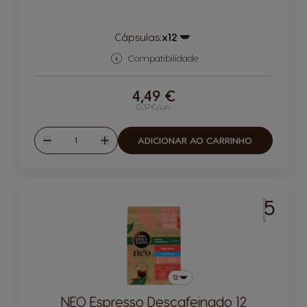
Cápsulas:
x12
Ícone de cápsula
Compatibilidade
4,49 €
0,37€/un
Quantidade
ADICIONAR AO CARRINHO
Reduzir
Aumentar
5
INTENSIDADE
NEO Espresso Descafeinado 12