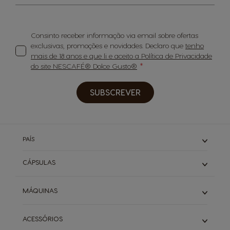
Consinto receber informação via email sobre ofertas
exclusivas, promoções e novidades. Declaro que
tenho
mais de 18 anos e que li e aceito a Política de Privacidade
do site NESCAFÉ® Dolce Gusto®
SUBSCREVER
PAÍS
CÁPSULAS
Expressos
MÁQUINAS
Cafés Longos
Cappuccino & Latte
Piccolo
ACESSÓRIOS
Descafeinados
Infinissima