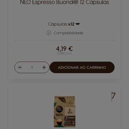
NEO Espresso Buondi® 12 Cápsulas
Cápsulas:
x12
Ícone de cápsula
Compatibilidade
4,19 €
0,35€/un
Quantidade
ADICIONAR AO CARRINHO
Reduzir
Aumentar
7
INTENSIDADE