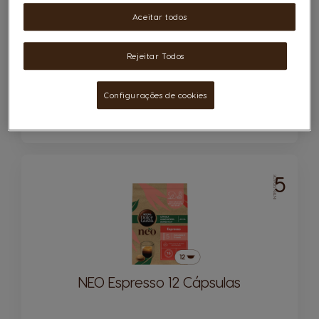
Cápsulas:
x12
Aceitar todos
Ícone de cápsula
Compatibilidade
Rejeitar Todos
4,99 €
0,42€/un
Configurações de cookies
Quantidade
ADICIONAR AO CARRINHO
Reduzir
Aumentar
5
INTENSIDADE
NEO Espresso 12 Cápsulas