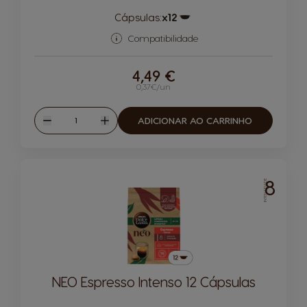
Cápsulas:
x12
Ícone de cápsula
Compatibilidade
4,49 €
0,37€/un
Quantidade
ADICIONAR AO CARRINHO
Reduzir
Aumentar
8
INTENSIDADE
NEO Espresso Intenso 12 Cápsulas