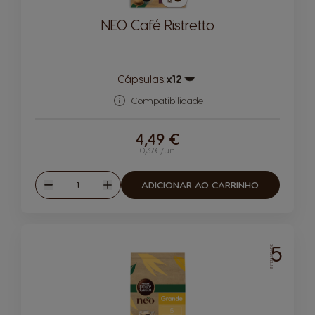
NEO Café Ristretto
Cápsulas:
x12
Ícone de cápsula
Compatibilidade
4,49 €
0,37€/un
Quantidade
ADICIONAR AO CARRINHO
Reduzir
Aumentar
5
INTENSIDADE