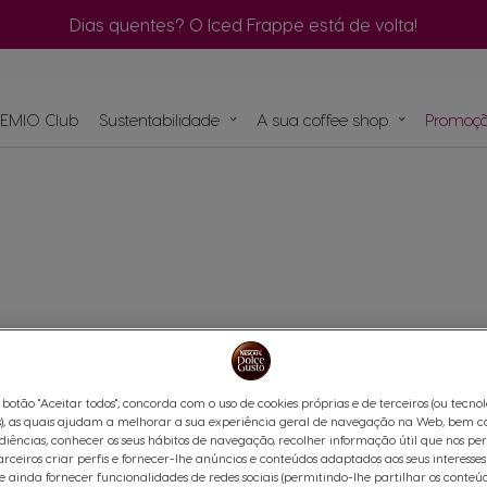
quinas
Dias quentes? O Iced Frappe está de volta!
EMIO Club
Sustentabilidade
A sua coffee shop
Promoçõ
Encomenda
rápida
C
psulas
Compostagem das cápsulas NEO
tas
Encontre o melhor sistema
para si
e
NEO
nas
ro
 botão "Aceitar todos", concorda com o uso de cookies próprias e de terceiros (ou tecno
), as quais ajudam a melhorar a sua experiência geral de navegação na Web, bem c
diências, conhecer os seus hábitos de navegação, recolher informação útil que nos pe
arceiros criar perfis e fornecer-lhe anúncios e conteúdos adaptados aos seus interesses
 ainda fornecer funcionalidades de redes sociais (permitindo-lhe partilhar os conteú