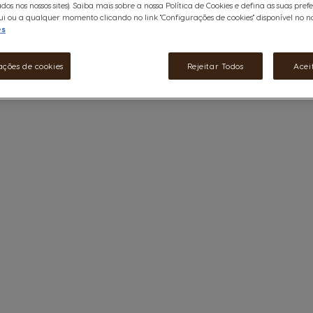
ados nos nossos sites). Saiba mais sobre a nossa Política de Cookies e defina as suas pref
i ou a qualquer momento clicando no link "Configurações de cookies" disponível no nos
es
ações de cookies
Rejeitar Todos
Acei