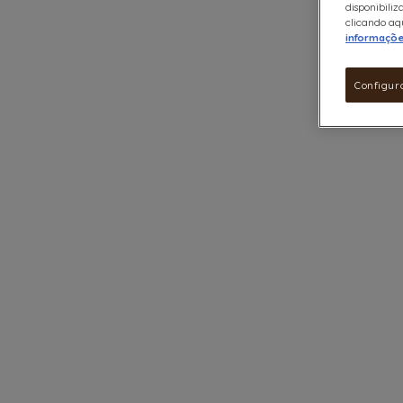
disponibiliz
clicando aqu
informaçõ
Configur