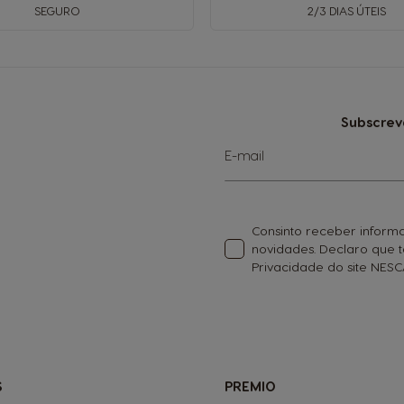
SEGURO
2/3 DIAS ÚTEIS
Subscrev
Subscreva
E-mail
a
nossa
Newsletter:
Consinto receber informa
novidades. Declaro que
Privacidade do site NE
S
PREMIO