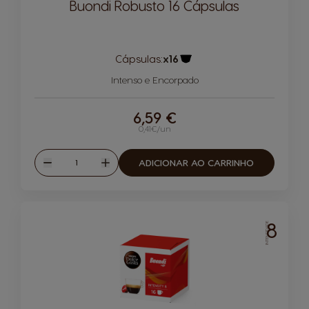
Buondi Robusto 16 Cápsulas
Cápsulas:
x16
Ícone de cápsula
Intenso e Encorpado
6,59 €
0,41€/un
Quantidade
ADICIONAR AO CARRINHO
Reduzir
Aumentar
8
INTENSIDADE