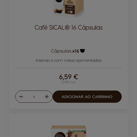
Café SICAL® 16 Cápsulas
Cápsulas:
x16
Ícone de cápsula
Intenso e com notas apimentadas
6,59 €
0,41€/un
Quantidade
ADICIONAR AO CARRINHO
Reduzir
Aumentar