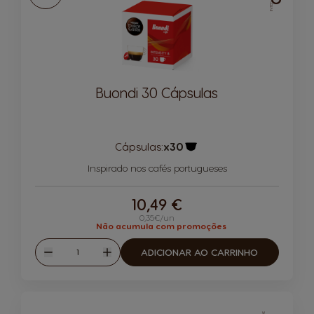
Buondi 30 Cápsulas
Cápsulas:
x30
Ícone de cápsula
Inspirado nos cafés portugueses
10,49 €
0,35€/un
Não acumula com promoções
Quantidade
ADICIONAR AO CARRINHO
Reduzir
Aumentar