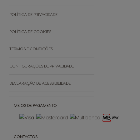
Termos e Condições
Cuidados Da Máquina
Garantias
POLÍTICA DE PRIVACIDADE
EVENTOS
Faq - Perguntas Frequentes
Black Friday
Promoções
POLÍTICA DE COOKIES
Cancele a sua encomenda
TERMOS E CONDIÇÕES
SOBRE
CONFIGURAÇÕES DE PRIVACIDADE
Grown Respectfully
DECLARAÇÃO DE ACESSIBILIDADE
Cápsulas Castanhas
MEIOS DE PAGAMENTO
CONTACTOS