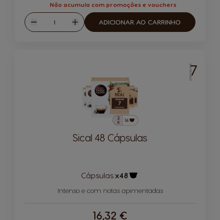
Não acumula com promoções e vouchers
Quantidade
ADICIONAR AO CARRINHO
Reduzir
Aumentar
7
INTENSIDADE
Sical 48 Cápsulas
Cápsulas:
x48
Ícone de cápsula
Intenso e com notas apimentadas
16,32 €