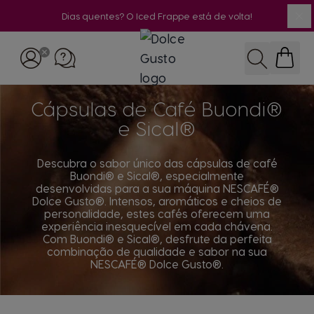
Dias quentes? O Iced Frappe está de volta!
Fe
Ir para o Conteúdo
Pesquisar
Cápsulas de Café Buondi®
e Sical®
Descubra o sabor único das cápsulas de café
Buondi® e Sical®, especialmente
desenvolvidas para a sua máquina NESCAFÉ®
Dolce Gusto®. Intensos, aromáticos e cheios de
personalidade, estes cafés oferecem uma
experiência inesquecível em cada chávena.
Com Buondi® e Sical®, desfrute da perfeita
combinação de qualidade e sabor na sua
NESCAFÉ® Dolce Gusto®.