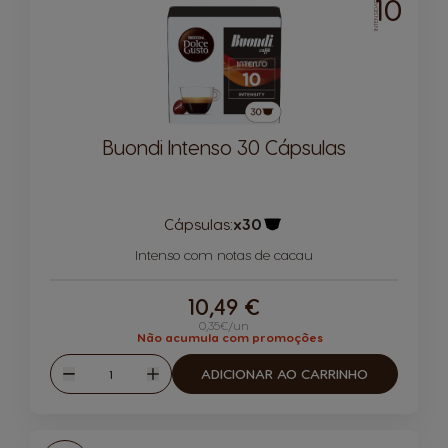
10
INTENSIDADE
Buondi Intenso 30 Cápsulas
Cápsulas:
x30
Ícone de cápsula
Intenso com notas de cacau
10,49 €
0,35€/un
Não acumula com promoções
Quantidade
ADICIONAR AO CARRINHO
Reduzir
Aumentar