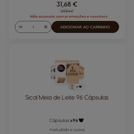
31,68 €
0,33€/un
Regular Price
39,54 €
Não acumula com promoções e vouchers
Quantidade
ADICIONAR AO CARRINHO
Reduzir
Aumentar
Sical Meia de Leite 96 Cápsulas
Cápsulas:
x96
Ícone de cápsula
Aveludado e suave