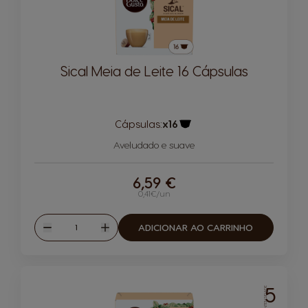
Sical Meia de Leite 16 Cápsulas
Cápsulas:
x16
Ícone de cápsula
Aveludado e suave
6,59 €
0,41€/un
Quantidade
ADICIONAR AO CARRINHO
Reduzir
Aumentar
5
INTENSIDADE