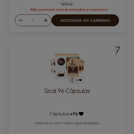
0,34€/un
Regular Price
19,77 €
Não acumula com promoções e vouchers
Quantidade
ADICIONAR AO CARRINHO
Reduzir
Aumentar
7
INTENSIDADE
Sical 96 Cápsulas
Cápsulas:
x96
Ícone de cápsula
Intenso e com notas apimentadas