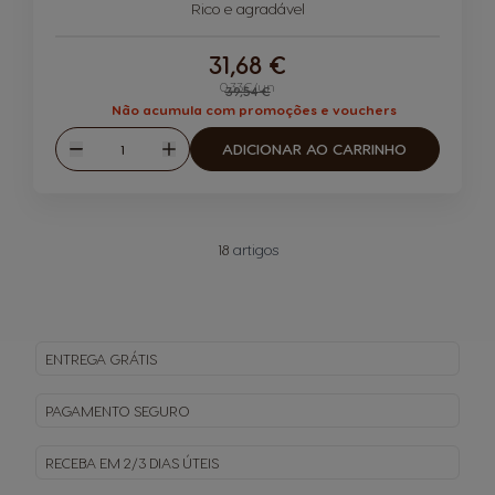
Rico e agradável
31,68 €
0,33€/un
Regular Price
39,54 €
Não acumula com promoções e vouchers
Quantidade
ADICIONAR AO CARRINHO
Reduzir
Aumentar
18
artigos
ENTREGA
GRÁTIS
PAGAMENTO
SEGURO
RECEBA EM
2/3 DIAS ÚTEIS