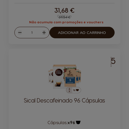
31,68 €
0,33€/un
Regular Price
39,54 €
Não acumula com promoções e vouchers
Quantidade
ADICIONAR AO CARRINHO
Reduzir
Aumentar
5
INTENSIDADE
Sical Descafeinado 96 Cápsulas
Cápsulas:
x96
Ícone de cápsula