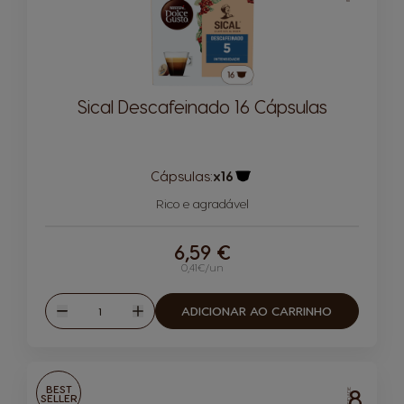
Sical Descafeinado 16 Cápsulas
Cápsulas:
x16
Ícone de cápsula
Rico e agradável
6,59 €
0,41€/un
Quantidade
ADICIONAR AO CARRINHO
Reduzir
Aumentar
BEST
8
INTENSIDADE
SELLER