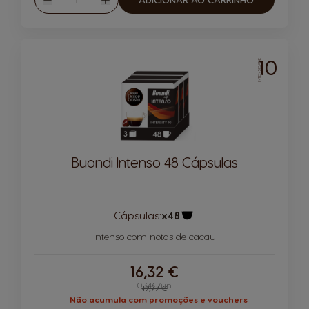
Reduzir
Aumentar
10
INTENSIDADE
Buondi Intenso 48 Cápsulas
Cápsulas:
x48
Ícone de cápsula
Intenso com notas de cacau
16,32 €
0,34€/un
Regular Price
19,77 €
Não acumula com promoções e vouchers