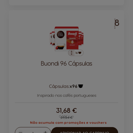
8
INTENSIDADE
Buondi 96 Cápsulas
Cápsulas:
x96
Ícone de cápsula
Inspirado nos cafés portugueses
31,68 €
0,33€/un
Regular Price
39,54 €
Não acumula com promoções e vouchers
Quantidade
ADICIONAR AO CARRINHO