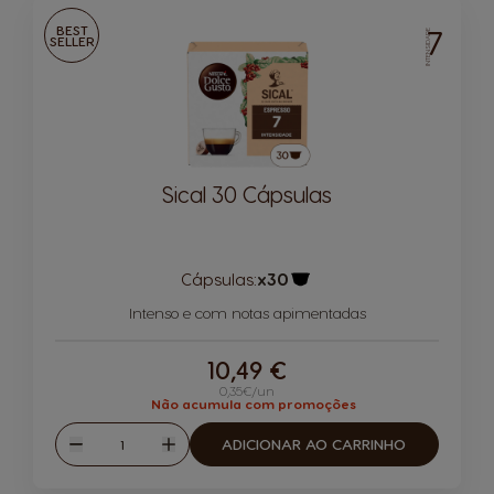
BEST
7
INTENSIDADE
SELLER
Sical 30 Cápsulas
Cápsulas:
x30
Ícone de cápsula
Intenso e com notas apimentadas
10,49 €
0,35€/un
Não acumula com promoções
Quantidade
ADICIONAR AO CARRINHO
Reduzir
Aumentar