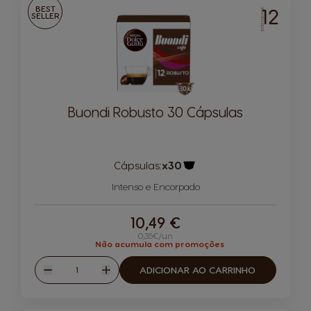
BEST
12
INTENSIDADE
SELLER
Buondi Robusto 30 Cápsulas
Cápsulas:
x30
Ícone de cápsula
Intenso e Encorpado
10,49 €
0,35€/un
Não acumula com promoções
Quantidade
ADICIONAR AO CARRINHO
Reduzir
Aumentar