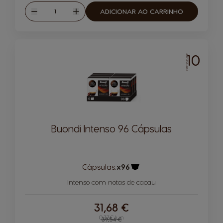
Quantidade
ADICIONAR AO CARRINHO
Reduzir
Aumentar
10
INTENSIDADE
Buondi Intenso 96 Cápsulas
Cápsulas:
x96
Ícone de cápsula
Intenso com notas de cacau
31,68 €
0,33€/un
Regular Price
39,54 €