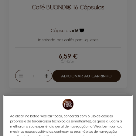
Café BUONDI® 16 Cápsulas
Cápsulas:
x16
Ícone de cápsula
Inspirado nos cafés portugueses
6,59 €
0,41€/un
Quantidade
ADICIONAR AO CARRINHO
Reduzir
Aumentar
10
INTENSIDADE
Ao clicar no botão "Aceitar todos", concorda com o uso de cookies
próprias e de terceiros (ou tecnologias semelhantes), as quais ajudam a
melhorar a sua experiência geral de navegação na Web, bem como, a
medir as nossas audiências, conhecer os seus hábitos de navegação,