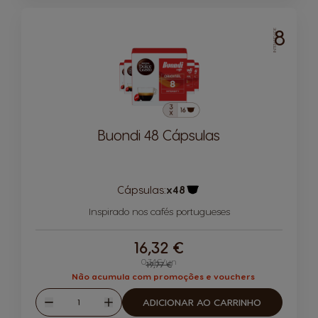
8
INTENSIDADE
Buondi 48 Cápsulas
Cápsulas:
x48
Ícone de cápsula
Inspirado nos cafés portugueses
16,32 €
0,34€/un
Regular Price
19,77 €
Não acumula com promoções e vouchers
Quantidade
ADICIONAR AO CARRINHO
Reduzir
Aumentar