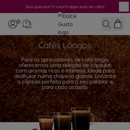
Dias quentes? O Iced Frappe está de volta!
Fe
Ir para o Conteúdo
Pesquisar
Cafés Longos
Para os apreciadores de café longo,
oferecemos uma seleção de cápsulas
com aromas ricos e intensos, ideais para
desfrutar numa chávena grande. Encontre
a cápsula perfeita para o seu paladar e
para cada ocasião.