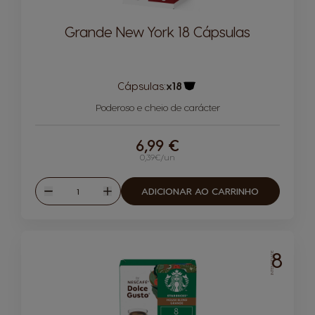
Grande New York 18 Cápsulas
Cápsulas:
x18
Ícone de cápsula
Poderoso e cheio de carácter
6,99 €
0,39€/un
Quantidade
ADICIONAR AO CARRINHO
Reduzir
Aumentar
8
INTENSIDADE