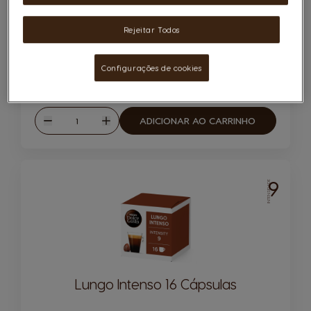
Cápsulas:
x16
Ícone de cápsula
Rejeitar Todos
Equilibrado e torrado
Configurações de cookies
6,99 €
0,44€/un
Quantidade
ADICIONAR AO CARRINHO
Reduzir
Aumentar
9
INTENSIDADE
Lungo Intenso 16 Cápsulas