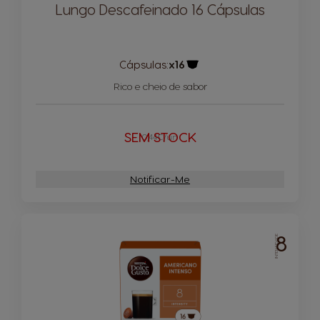
Lungo Descafeinado 16 Cápsulas
Cápsulas:
x16
Ícone de cápsula
Rico e cheio de sabor
SEM STOCK
0,44€/un
Notificar-Me
8
INTENSIDADE