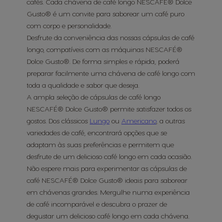
cafés. Cada chávena de café longo NESCAFÉ® Dolce
Gusto® é um convite para saborear um café puro
com corpo e personalidade.
Desfrute da conveniência das nossas cápsulas de café
longo, compatíveis com as máquinas NESCAFÉ®
Dolce Gusto®. De forma simples e rápida, poderá
preparar facilmente uma chávena de café longo com
toda a qualidade e sabor que deseja.
A ampla seleção de cápsulas de café longo
NESCAFÉ® Dolce Gusto® permite satisfazer todos os
gostos. Dos clássicos
Lungo
ou
Americano
, a outras
variedades de café, encontrará opções que se
adaptam às suas preferências e permitem que
desfrute de um delicioso café longo em cada ocasião.
Não espere mais para experimentar as cápsulas de
café NESCAFÉ® Dolce Gusto® ideais para saborear
em chávenas grandes. Mergulhe numa experiência
de café incomparável e descubra o prazer de
degustar um delicioso café longo em cada chávena.