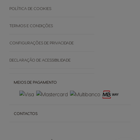
Black Friday
Promoções
POLÍTICA DE COOKIES
Cancele a sua encomenda
TERMOS E CONDIÇÕES
SOBRE
CONFIGURAÇÕES DE PRIVACIDADE
Grown Respectfully
DECLARAÇÃO DE ACESSIBILIDADE
Cápsulas Castanhas
MEIOS DE PAGAMENTO
CONTACTOS