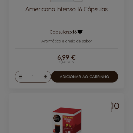
Americano Intenso 16 Cápsulas
Cápsulas:
x16
Ícone de cápsula
Aromático e cheio de sabor
6,99 €
0,44€/un
Quantidade
ADICIONAR AO CARRINHO
Reduzir
Aumentar
10
INTENSIDADE