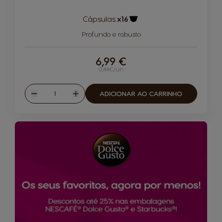
Cápsulas:
x16
Ícone de cápsula
Profundo e robusto
6,99 €
0,44€/un
Quantidade
ADICIONAR AO CARRINHO
Reduzir
Aumentar