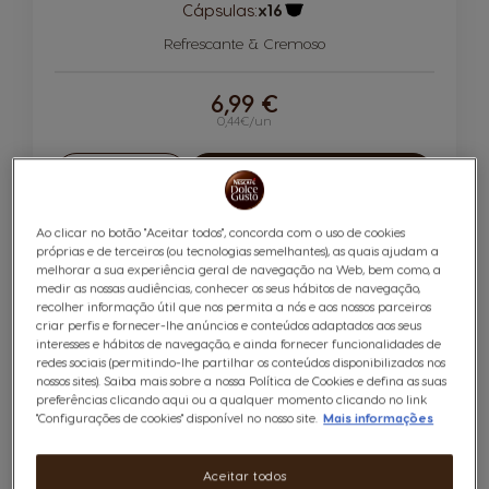
Cápsulas:
x16
Ícone de cápsula
Refrescante & Cremoso
6,99 €
0,44€/un
Quantidade
ADICIONAR AO CARRINHO
Reduzir
Aumentar
Ao clicar no botão "Aceitar todos", concorda com o uso de cookies
próprias e de terceiros (ou tecnologias semelhantes), as quais ajudam a
6
melhorar a sua experiência geral de navegação na Web, bem como, a
INTENSIDADE
medir as nossas audiências, conhecer os seus hábitos de navegação,
recolher informação útil que nos permita a nós e aos nossos parceiros
criar perfis e fornecer-lhe anúncios e conteúdos adaptados aos seus
interesses e hábitos de navegação, e ainda fornecer funcionalidades de
redes sociais (permitindo-lhe partilhar os conteúdos disponibilizados nos
nossos sites). Saiba mais sobre a nossa Política de Cookies e defina as suas
preferências clicando aqui ou a qualquer momento clicando no link
"Configurações de cookies" disponível no nosso site.
Mais informações
Lungo 16 Cápsulas
Aceitar todos