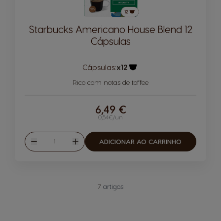
Starbucks Americano House Blend 12
Cápsulas
Cápsulas:
x12
Ícone de cápsula
Rico com notas de toffee
6,49 €
0,54€/un
Quantidade
ADICIONAR AO CARRINHO
Reduzir
Aumentar
7
artigos