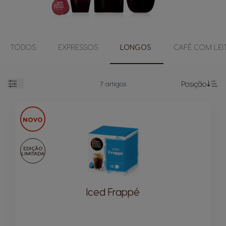
TODOS
EXPRESSOS
LONGOS
CAFÉ COM LEI
7
artigos
Posição
Abrir
De
NOVO
EDIÇÃO
LIMITADA
Iced Frappé