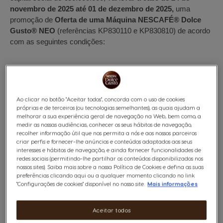
novembro de 2025 até 01 de dezembro de 2025,
uma
promoção de
Oferta de uma Máquina NESCAFÉ® Dolce
Gusto® NEO
(referências KP830110 e KP830810) de acordo
com as seguintes condições:
ÂMBITO DA PROMOÇÃO
A promoção é válida para todos os consumidores, maiores de
Ao clicar no botão "Aceitar todos", concorda com o uso de cookies
18 anos, residentes em Portugal Continental ou nas Regiões
próprias e de terceiros (ou tecnologias semelhantes), as quais ajudam a
Autónomas da Madeira e dos Açores, que comprem na loja
melhorar a sua experiência geral de navegação na Web, bem como, a
online
https://www.dolce-gusto.pt
16 embalagens de
medir as nossas audiências, conhecer os seus hábitos de navegação,
cápsulas NESCAFÉ® Dolce Gusto® NEO.
recolher informação útil que nos permita a nós e aos nossos parceiros
criar perfis e fornecer-lhe anúncios e conteúdos adaptados aos seus
interesses e hábitos de navegação, e ainda fornecer funcionalidades de
redes sociais (permitindo-lhe partilhar os conteúdos disponibilizados nos
MODO DE PARTICIPAÇÃO
nossos sites). Saiba mais sobre a nossa Política de Cookies e defina as suas
preferências clicando aqui ou a qualquer momento clicando no link
Para participar da promoção devem cumprir os seguintes
"Configurações de cookies" disponível no nosso site.
Mais informações
requisitos:
1. Comprar 16 (dezasseis) embalagens de cápsulas
NESCAFÉ® Dolce Gusto® NEO durante o período desta
Aceitar todos
ação. Esta é uma campanha exclusiva online.