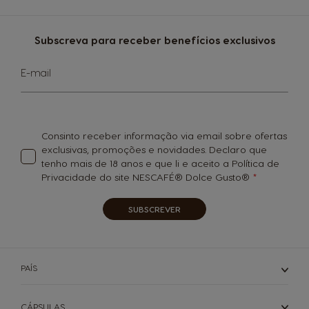
Subscreva para receber benefícios exclusivos
Subscreva
E-mail
a
nossa
Newsletter:
Consinto receber informação via email sobre ofertas
exclusivas, promoções e novidades. Declaro que
tenho mais de 18 anos e que li e aceito a Política de
Privacidade do site NESCAFÉ® Dolce Gusto®
SUBSCREVER
PAÍS
CÁPSULAS