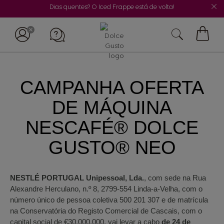
Dias quentes? O Iced Frappe está de volta!
O
Meu
Carrin
CAMPANHA OFERTA
DE MÁQUINA
NESCAFÉ® DOLCE
GUSTO® NEO
NESTLÉ PORTUGAL Unipessoal, Lda.
, com sede na Rua
Alexandre Herculano, n.º 8, 2799-554 Linda-a-Velha, com o
número único de pessoa coletiva 500 201 307 e de matrícula
na Conservatória do Registo Comercial de Cascais, com o
capital social de €30.000.000, vai levar a cabo
de 24 de