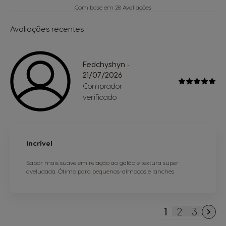
Com base em 28 Avaliações
Avaliações recentes
Fedchyshyn
-
21/07/2026
Comprador
verificado
Incrível
Sabor mais suave em relação ao galão e textura super
aveludada. Ótimo para pequenos-almoços e lanches
1
2
3
Está de mome
Página
Página