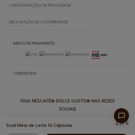
SOBRE
CONFIGURAÇÕES DE PRIVACIDADE
Grown Respectfully
DECLARAÇÃO DE ACESSIBILIDADE
Cápsulas Castanhas
MEIOS DE PAGAMENTO
CONTACTOS
SIGA NESCAFÉ® DOLCE GUSTO® NAS REDES
SOCIAIS
6,59 €
Sical Meia de Leite 16 Cápsulas