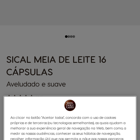
SICAL MEIA DE LEITE 16
CÁPSULAS
Aveludado e suave
(28)
Cápsulas:
x16
Ícone de cápsula
Ao clicar no botão "Aceitar todos", concorda com o uso de cookies
próprias e de terceiros (ou tecnologias semelhantes), as quais ajudam a
Descubra NESCAFÉ® Dolce Gusto® SICAL® meia de
melhorar a sua experiência geral de navegação na Web, bem como, a
medir as nossas audiências, conhecer os seus hábitos de navegação,
leite. A meia de leite perfeita para o seu pequeno-
recolher informação útil que nos permita a nós e aos nossos parceiros