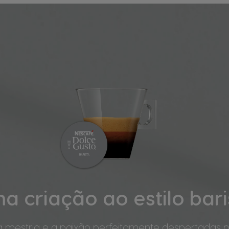
a criação ao estilo bari
a mestria e a paixão perfeitamente despertadas p