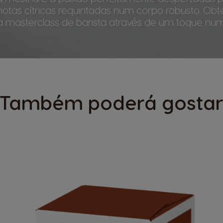
 notas cítricas requintadas num corpo robusto. Ob
 masterclass de barista através de um toque num
Também poderá gosta