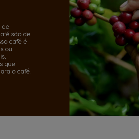
 de
café são de
so café é
as ou
is,
s que
ara o café.