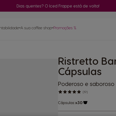
Dias quentes? O Iced Frappe está de volta!
C
m
ntabilidade
A sua coffee shop
Promoções %
Encomenda
rápida
Ce
Encontre o melhor sistema
para si
pa
ase
Ristretto Ba
ápsulas
Compostagem das cápsulas NEO
itas
NEO
inas
Cápsulas
turo
Poderoso e saboroso
(19)
Cápsulas:
x30
Ícone de cápsula