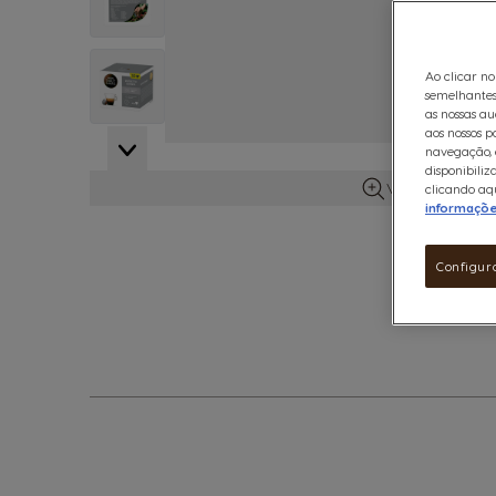
View larger image
Ao clicar no
semelhantes
as nossas au
aos nossos p
View larger image
navegação, e
disponibiliz
Ver mais infor
clicando aqu
informaçõ
Configur