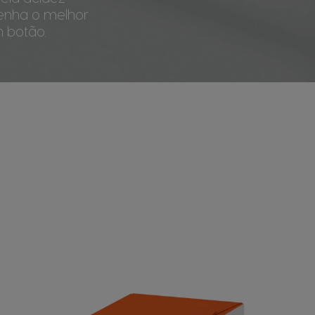
tenha o melhor
 botão.
r