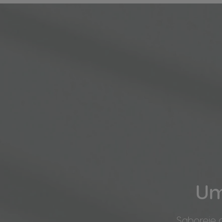
Um
Saboreie 