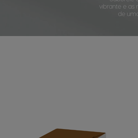
vibrante e as
de uma