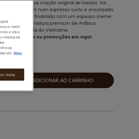
sfrute da nossa criação original de barista. Vai
idade e carácter num expresso curto e encorpado,
 notas cítricas e finalizado com um espesso creme
logias
 partir de uma mistura premium de Arábica
omo, a medir
Etiópia, e Robusta do Vietname.
rmita a nós e
com campanhas ou promoções em vigor.
 e hábitos de
dos
erências
so site.
Mais
tar todos
ADICIONAR AO CARRINHO
umentar