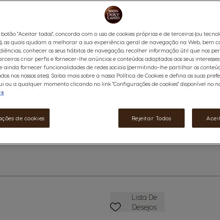
Sente-se confortavelmente e de
adorar a combinação de intens
revelado pela suave acidez de
 botão "Aceitar todos", concorda com o uso de cookies próprias e de terceiros (ou tecno
dourado e aveludado. Criado a
), as quais ajudam a melhorar a sua experiência geral de navegação na Web, bem c
essencialmente do Brasil e da 
diências, conhecer os seus hábitos de navegação, recolher informação útil que nos pe
*Este produto não acumula 
arceiros criar perfis e fornecer-lhe anúncios e conteúdos adaptados aos seus interesses
 ainda fornecer funcionalidades de redes sociais (permitindo-lhe partilhar os conteú
Ver ingredientes
ados nos nossos sites). Saiba mais sobre a nossa Política de Cookies e defina as suas pref
mações
i ou a qualquer momento clicando no link "Configurações de cookies" disponível no nos
10,99 €
es
Não acumula com promoções
ações de cookies
Rejeitar Todos
Acei
Reduzir
Quantidade
A
Favoritos
Lista De
Desejos