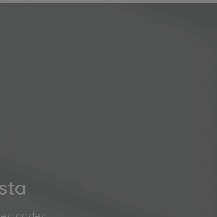
sta
ela acidez