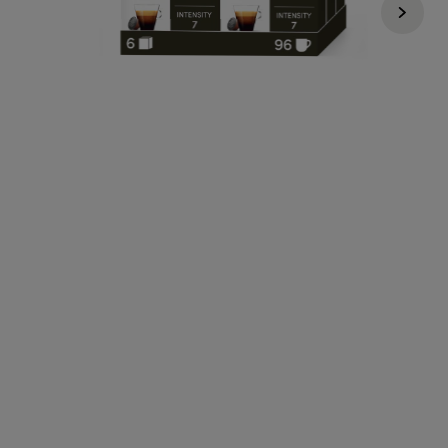
Regular Price
41,94 €
33,60 €
Não acumula com promoções e vouchers