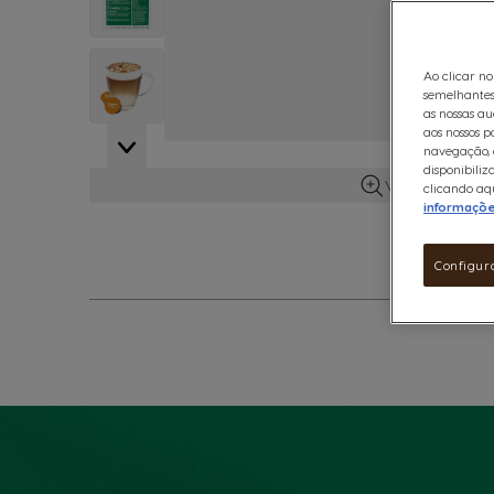
View larger image
Ao clicar no
semelhantes
as nossas au
aos nossos p
navegação, e
disponibiliz
Ver mais infor
clicando aqu
informaçõ
Configur