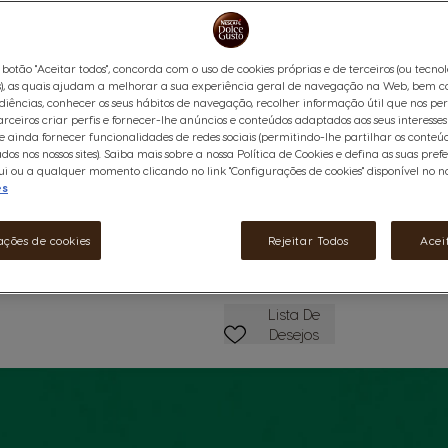
Descubra o icónico e cremoso
máquinas de café NESCAFÉ® D
Ver ingredientes
 botão "Aceitar todos", concorda com o uso de cookies próprias e de terceiros (ou tecno
), as quais ajudam a melhorar a sua experiência geral de navegação na Web, bem c
6,49 €
diências, conhecer os seus hábitos de navegação, recolher informação útil que nos pe
arceiros criar perfis e fornecer-lhe anúncios e conteúdos adaptados aos seus interesses
 ainda fornecer funcionalidades de redes sociais (permitindo-lhe partilhar os conteú
ados nos nossos sites). Saiba mais sobre a nossa Política de Cookies e defina as suas pref
Reduzir
Quantidade
A
mações
i ou a qualquer momento clicando no link "Configurações de cookies" disponível no nos
es
ações de cookies
Rejeitar Todos
Acei
Favoritos
Lista De
Desejos