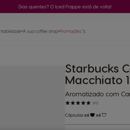
Dias quentes? O Iced Frappe está de volta!
C
m
ntabilidade
A sua coffee shop
Promoções %
Encomenda
rápida
Ce
Encontre o melhor sistema
para si
pa
ase
Starbucks 
ápsulas
Compostagem das cápsulas NEO
itas
NEO
inas
Macchiato 1
turo
Aromatizado com Ca
(91)
Cápsulas:
x6
x6
Ícone de cápsula
Ícone de cáp