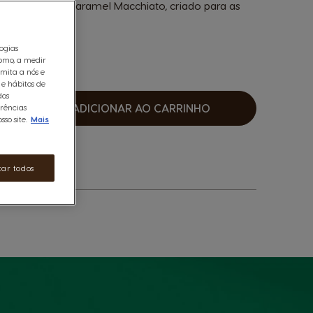
 STARBUCKS® Caramel Macchiato, criado para as
olce Gusto®.
logias
omo, a medir
rmita a nós e
 e hábitos de
dos
ADICIONAR AO CARRINHO
erências
umentar
so site.
Mais
tar todos