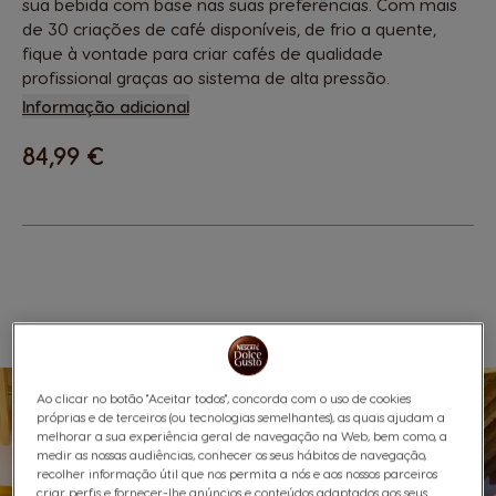
sua bebida com base nas suas preferências. Com mais
de 30 criações de café disponíveis, de frio a quente,
fique à vontade para criar cafés de qualidade
profissional graças ao sistema de alta pressão.
Informação adicional
84,99 €
Favoritos
Lista De Desejos
Ao clicar no botão "Aceitar todos", concorda com o uso de cookies
próprias e de terceiros (ou tecnologias semelhantes), as quais ajudam a
melhorar a sua experiência geral de navegação na Web, bem como, a
medir as nossas audiências, conhecer os seus hábitos de navegação,
recolher informação útil que nos permita a nós e aos nossos parceiros
criar perfis e fornecer-lhe anúncios e conteúdos adaptados aos seus