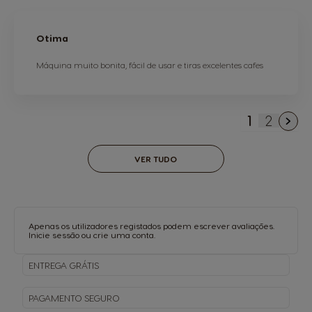
Otima
Máquina muito bonita, fácil de usar e tiras excelentes cafes
1
2
Está de m
Página
VER TUDO
Apenas os utilizadores registados podem escrever avaliações.
Inicie sessão
ou
crie uma conta
.
ENTREGA
GRÁTIS
PAGAMENTO
SEGURO