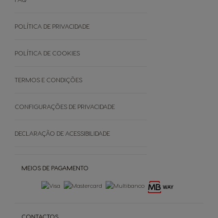
Manuais De Utilizador
Termos e Condições
Cuidados Da Máquina
Garantias
POLÍTICA DE PRIVACIDADE
EVENTOS
Faq - Perguntas Frequentes
Black Friday
Promoções
POLÍTICA DE COOKIES
Cancele a sua encomenda
TERMOS E CONDIÇÕES
SOBRE
CONFIGURAÇÕES DE PRIVACIDADE
Grown Respectfully
DECLARAÇÃO DE ACESSIBILIDADE
Cápsulas Castanhas
MEIOS DE PAGAMENTO
CONTACTOS