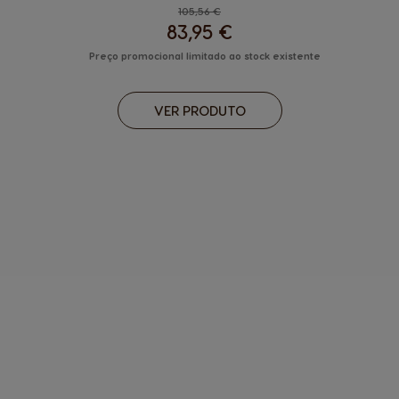
Regular Price
105,56 €
83,95 €
Preço promocional limitado ao stock existente
VER PRODUTO
DESCUBRA
®
GENIO
S