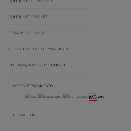
POLÍTICA DE PRIVACIDADE
EVENTOS
Faq - Perguntas Frequentes
Black Friday
Promoções
POLÍTICA DE COOKIES
Cancele a sua encomenda
TERMOS E CONDIÇÕES
SOBRE
CONFIGURAÇÕES DE PRIVACIDADE
Grown Respectfully
DECLARAÇÃO DE ACESSIBILIDADE
Cápsulas Castanhas
MEIOS DE PAGAMENTO
CONTACTOS