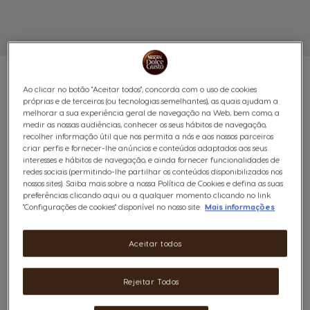
Ao clicar no botão "Aceitar todos", concorda com o uso de cookies
próprias e de terceiros (ou tecnologias semelhantes), as quais ajudam a
melhorar a sua experiência geral de navegação na Web, bem como, a
PACK GENIO S PLUS
medir as nossas audiências, conhecer os seus hábitos de navegação,
recolher informação útil que nos permita a nós e aos nossos parceiros
criar perfis e fornecer-lhe anúncios e conteúdos adaptados aos seus
NESCAFÉ® DOLCE GUSTO®
interesses e hábitos de navegação, e ainda fornecer funcionalidades de
redes sociais (permitindo-lhe partilhar os conteúdos disponibilizados nos
nossos sites). Saiba mais sobre a nossa Política de Cookies e defina as suas
(6)
preferências clicando aqui ou a qualquer momento clicando no link
"Configurações de cookies" disponível no nosso site.
Mais informações
Pack premium com a máquina Genio S Plus, 3
variedades de cápsulas e acessórios, com ajustes
Aceitar todos
avançados para um café à sua medida.
Este pack inclui:
Rejeitar Todos
1 Máquina de café Genio S Plus Preto