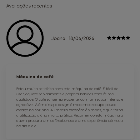
Avaliações recentes
Joana
18/06/2026
-
Máquina de café
Estou muito satisfeito com esta máquina de café. É fácil de
usar, aquece rapidamente e prepara bebidas com ótima
qualidade. O café sai sempre quente, com um sabor intenso e
agradável. Além disso, o design é moderno e ocupa pouco
espaço na cozinha. A limpeza também é simples, o que torna
a utilização diária muito prática. Recomendo esta máquina a
quem procura um café saboroso e uma experiência cómoda
no dia a dia.