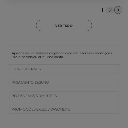
1
2
Está de m
Página
VER TUDO
Apenas os utilizadores registados podem escrever avaliações.
Inicie sessão
ou
crie uma conta
.
ENTREGA
GRÁTIS
PAGAMENTO
SEGURO
RECEBA EM
2/3 DIAS ÚTEIS
PROMOÇÕES EXCLUSIVAS
ONLINE