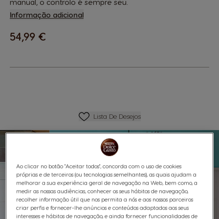
manual, o controlo é sempre seu.
Informação adicional
54,99 €
Favoritos
Lista De Desejos
Ao clicar no botão "Aceitar todos", concorda com o uso de cookies
próprias e de terceiros (ou tecnologias semelhantes), as quais ajudam a
melhorar a sua experiência geral de navegação na Web, bem como, a
medir as nossas audiências, conhecer os seus hábitos de navegação,
recolher informação útil que nos permita a nós e aos nossos parceiros
criar perfis e fornecer-lhe anúncios e conteúdos adaptados aos seus
interesses e hábitos de navegação, e ainda fornecer funcionalidades de