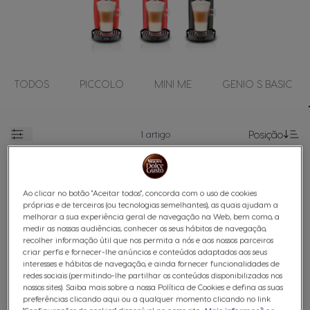
TODOS
PICCOLO
MINI ME
GENIO S BASIC
1
artigo
Posição
Abrir
De
Ao clicar no botão "Aceitar todos", concorda com o uso de cookies
próprias e de terceiros (ou tecnologias semelhantes), as quais ajudam a
melhorar a sua experiência geral de navegação na Web, bem como, a
medir as nossas audiências, conhecer os seus hábitos de navegação,
recolher informação útil que nos permita a nós e aos nossos parceiros
criar perfis e fornecer-lhe anúncios e conteúdos adaptados aos seus
interesses e hábitos de navegação, e ainda fornecer funcionalidades de
redes sociais (permitindo-lhe partilhar os conteúdos disponibilizados nos
Máquina de Café Genio S Plus Preto
nossos sites). Saiba mais sobre a nossa Política de Cookies e defina as suas
preferências clicando aqui ou a qualquer momento clicando no link