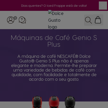
Dias quentes? O Iced Frappe está de volta!
Fe
Ir para o Conteúdo
Pesquisar
Máquinas de Café Genio S
Plus
A máquina de café NESCAFÉ® Dolce
Gusto® Genio S Plus não é apenas
elegante e moderna. Permite-lhe preparar
uma variedade de bebidas de café com
qualidade, com facilidade e totalmente de
acordo com o seu gosto.