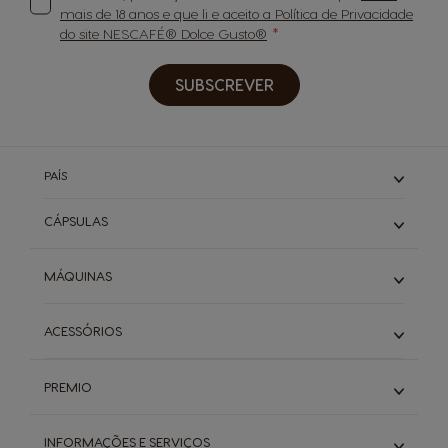
mais de 18 anos e que li e aceito a Política de Privacidade
do site NESCAFÉ® Dolce Gusto®
SUBSCREVER
PAÍS
CÁPSULAS
Expressos
MÁQUINAS
Cafés Longos
Cappuccino & Latte
Piccolo
ACESSÓRIOS
Descafeinados
Infinissima
Starbucks
Genio S
Ver todos os acessórios
Buondi & Sical
Mini Me
PREMIO
Chá
NEO
Descubra o PREMIO
Packs
INFORMAÇÕES E SERVIÇOS