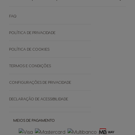
Introduza códigos
NEO Todas as variedades
Explore as ofertas
NEO Expressos
Sustentabilidade
Como funciona
NEO Lungos e Americanos
FAQ
Manuais De Utilizador
Termos e Condições
Cuidados Da Máquina
Garantias
POLÍTICA DE PRIVACIDADE
EVENTOS
Faq - Perguntas Frequentes
Black Friday
Promoções
POLÍTICA DE COOKIES
Cancele a sua encomenda
TERMOS E CONDIÇÕES
SOBRE
CONFIGURAÇÕES DE PRIVACIDADE
Grown Respectfully
DECLARAÇÃO DE ACESSIBILIDADE
Cápsulas Castanhas
MEIOS DE PAGAMENTO