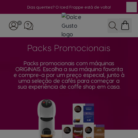
Dias quentes? O Iced Frappe está de volta!
Fe
Ir para o Conteúdo
Pesquisar
Packs Promocionais
Packs promocionais com máquinas
ORIGINAIS. Escolha a sua máquina favorita
e compre-a por um preço especial, junto à
uma seleção de cafés para começar a
sua experiência de coffe shop em casa.