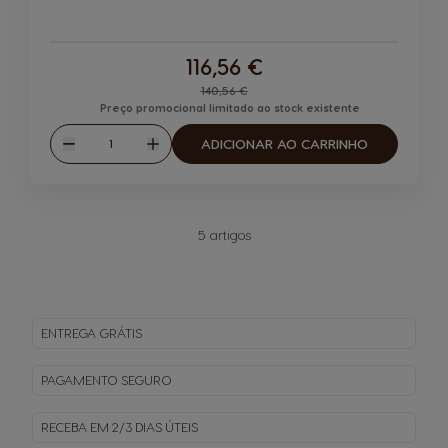
116,56 €
Regular Price
140,56 €
Preço promocional limitado ao stock existente
Quantidade
ADICIONAR AO CARRINHO
Reduzir
Aumentar
5
artigos
ENTREGA
GRÁTIS
PAGAMENTO
SEGURO
RECEBA EM
2/3 DIAS ÚTEIS