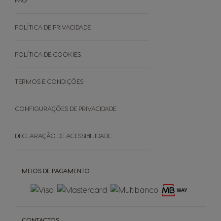
Manuais De Utilizador
Termos e Condições
Cuidados Da Máquina
Garantias
POLÍTICA DE PRIVACIDADE
EVENTOS
Faq - Perguntas Frequentes
Black Friday
Promoções
POLÍTICA DE COOKIES
Cancele a sua encomenda
TERMOS E CONDIÇÕES
SOBRE
CONFIGURAÇÕES DE PRIVACIDADE
Grown Respectfully
DECLARAÇÃO DE ACESSIBILIDADE
Cápsulas Castanhas
MEIOS DE PAGAMENTO
CONTACTOS