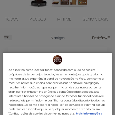
TODOS
PICCOLO
MINI ME
GENIO S BASIC
5
artigos
Posição
Abrir
De
Ao clicar no botão "Aceitar todos", concorda com o uso de cookies
próprias e de terceiros (ou tecnologias semelhantes), as quais ajudam a
melhorar a sua experiência geral de navegação na Web, bem como, a
medir as nossas audiências, conhecer os seus hábitos de navegação,
recolher informação útil que nos permita a nós e aos nossos parceiros
Pack Mini Me Cinza NESCAFÉ® Dolce
criar perfis e fornecer-lhe anúncios e conteúdos adaptados aos seus
interesses e hábitos de navegação, e ainda fornecer funcionalidades de
Gusto®
redes sociais (permitindo-lhe partilhar os conteúdos disponibilizados nos
nossos sites). Saiba mais sobre a nossa Política de Cookies e defina as suas
preferências clicando aqui ou a qualquer momento clicando no link
"Configurações de cookies" disponível no nosso site.
Mais informações