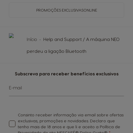
PROMOÇÕES EXCLUSIVAS
ONLINE
Início
Help and Support / A máquina NEO
perdeu a ligação Bluetooth
Subscreva para receber benefícios exclusivos
Subscreva
E-mail
a
nossa
Newsletter:
Consinto receber informação via email sobre ofertas
exclusivas, promoções e novidades. Declaro que
tenho mais de 18 anos e que li e aceito a Política de
Privacidade do site NESCAFÉ® Dolce Gusto®