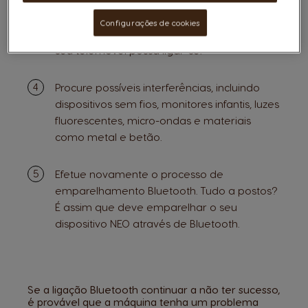
telemóvel de cada vez. Saia da aplicação
NESCAFÉ® Dolce Gusto® ou desligue o
Configurações de cookies
Bluetooth nos outros dispositivos para que o
seu telemóvel possa ligar-se.
Procure possíveis interferências, incluindo
dispositivos sem fios, monitores infantis, luzes
fluorescentes, micro-ondas e materiais
como metal e betão.
Efetue novamente o processo de
emparelhamento Bluetooth. Tudo a postos?
É assim que deve emparelhar o seu
dispositivo NEO através de Bluetooth.
Se a ligação Bluetooth continuar a não ter sucesso,
é provável que a máquina tenha um problema