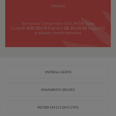
Telefone
Serviço ao Consumidor NESCAFÉ® Dolce
Gusto®:
800 200 153
(grátis)
08:30-20:30
(segunda
a sábado, exceto feriados)
ENTREGA
GRÁTIS
PAGAMENTO
SEGURO
RECEBA EM
2/3 DIAS ÚTEIS