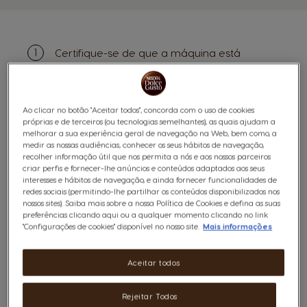
Certifique-se de que a máquina está
corretamente ligada à corrente e ligada.
Verifique se a máquina não está demasiado
Ao clicar no botão "Aceitar todos", concorda com o uso de cookies
longe do telemóvel. Se necessário,
próprias e de terceiros (ou tecnologias semelhantes), as quais ajudam a
melhorar a sua experiência geral de navegação na Web, bem como, a
aproxime-os. Durante o processo de
medir as nossas audiências, conhecer os seus hábitos de navegação,
emparelhamento, o telemóvel deve
recolher informação útil que nos permita a nós e aos nossos parceiros
criar perfis e fornecer-lhe anúncios e conteúdos adaptados aos seus
permanecer a até 10 m de distância da
interesses e hábitos de navegação, e ainda fornecer funcionalidades de
máquina.
redes sociais (permitindo-lhe partilhar os conteúdos disponibilizados nos
nossos sites). Saiba mais sobre a nossa Política de Cookies e defina as suas
preferências clicando aqui ou a qualquer momento clicando no link
Certifique-se de que a máquina não está
"Configurações de cookies" disponível no nosso site.
Mais informações
ligada a outro dispositivo ou telemóvel com
Bluetooth ativado em sua casa. Apesar de
Aceitar todos
ser possível ligar vários telemóveis à
mesma máquina, só é possível utilizar um
Rejeitar Todos