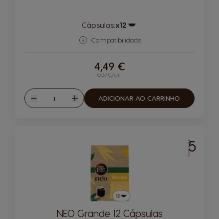
Cápsulas:
x12
Ícone de cápsula
Compatibilidade
4,49 €
0,37€/un
Quantidade
ADICIONAR AO CARRINHO
Reduzir
Aumentar
5
INTENSIDADE
NEO Grande 12 Cápsulas