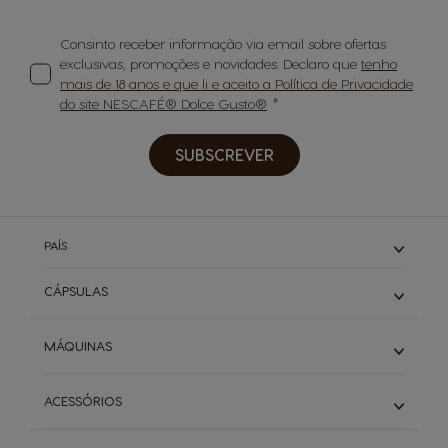
Consinto receber informação via email sobre ofertas
exclusivas, promoções e novidades. Declaro que
tenho
mais de 18 anos e que li e aceito a Política de Privacidade
do site NESCAFÉ® Dolce Gusto®
SUBSCREVER
PAÍS
CÁPSULAS
Expressos
MÁQUINAS
Cafés Longos
Cappuccino & Latte
Piccolo
ACESSÓRIOS
Descafeinados
Infinissima
Starbucks
Genio S
Ver todos os acessórios