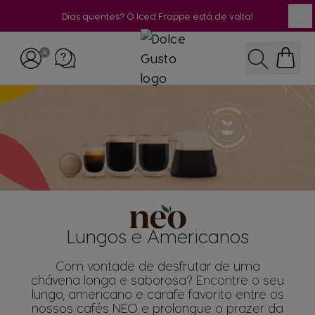
Dias quentes? O Iced Frappe está de volta!
Fe
Ir para o Conteúdo
Pesquisar
Lungos e Americanos
Com vontade de desfrutar de uma
chávena longa e saborosa? Encontre o seu
lungo, americano e carafe favorito entre os
nossos cafés NEO e prolongue o prazer da