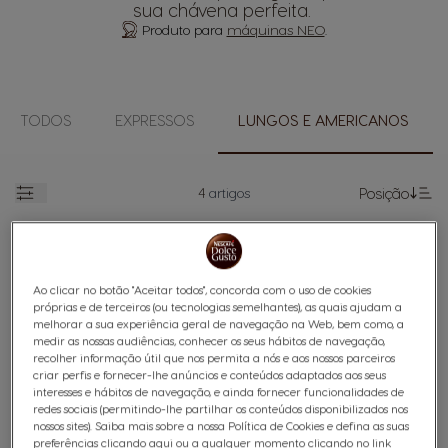
sua chávena perfeita.
Produto para
máquinas NEO
.
TODOS
EXPRESSOS
LUNGOS E AMERICANOS
4
artigos
Posição
Abrir
De
6
INTENSIDADE
Ao clicar no botão "Aceitar todos", concorda com o uso de cookies
próprias e de terceiros (ou tecnologias semelhantes), as quais ajudam a
melhorar a sua experiência geral de navegação na Web, bem como, a
medir as nossas audiências, conhecer os seus hábitos de navegação,
recolher informação útil que nos permita a nós e aos nossos parceiros
criar perfis e fornecer-lhe anúncios e conteúdos adaptados aos seus
interesses e hábitos de navegação, e ainda fornecer funcionalidades de
NEO Americano 12 Cápsulas
redes sociais (permitindo-lhe partilhar os conteúdos disponibilizados nos
nossos sites). Saiba mais sobre a nossa Política de Cookies e defina as suas
preferências clicando aqui ou a qualquer momento clicando no link