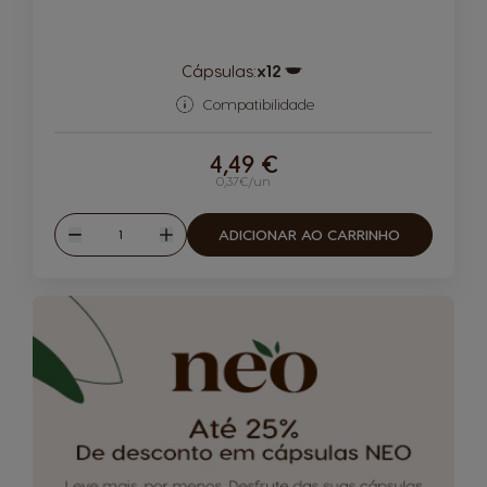
Cápsulas:
x12
Ícone de cápsula
Compatibilidade
4,49 €
0,37€/un
Quantidade
ADICIONAR AO CARRINHO
Reduzir
Aumentar