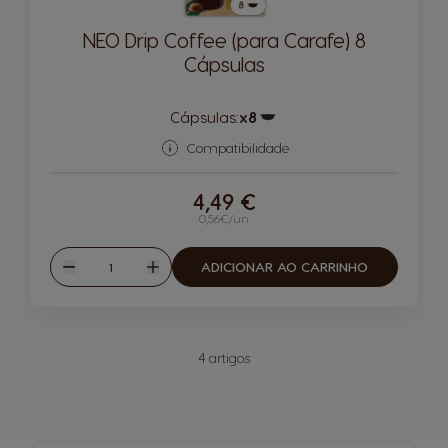
NEO Drip Coffee (para Carafe) 8
Cápsulas
Cápsulas:
x8
Ícone de cápsula
Compatibilidade
4,49 €
0,56€/un
Quantidade
ADICIONAR AO CARRINHO
Reduzir
Aumentar
4
artigos