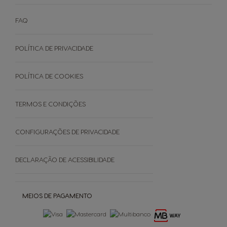
Explore as ofertas
NEO Expressos
Sustentabilidade
Como funciona
NEO Lungos e Americanos
FAQ
Manuais De Utilizador
Termos e Condições
Cuidados Da Máquina
Garantias
POLÍTICA DE PRIVACIDADE
EVENTOS
Faq - Perguntas Frequentes
Black Friday
Promoções
POLÍTICA DE COOKIES
Cancele a sua encomenda
TERMOS E CONDIÇÕES
SOBRE
CONFIGURAÇÕES DE PRIVACIDADE
Grown Respectfully
DECLARAÇÃO DE ACESSIBILIDADE
Cápsulas Castanhas
MEIOS DE PAGAMENTO