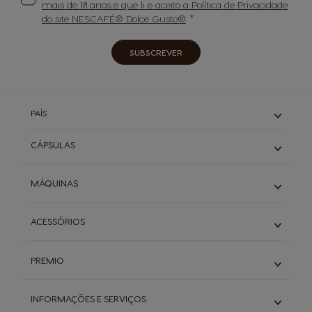
mais de 18 anos e que li e aceito a Política de Privacidade
do site NESCAFÉ® Dolce Gusto®
SUBSCREVER
PAÍS
CÁPSULAS
Expressos
MÁQUINAS
Cafés Longos
Cappuccino & Latte
Piccolo
ACESSÓRIOS
Descafeinados
Infinissima
Starbucks
Genio S
Ver todos os acessórios
Buondi & Sical
Mini Me
PREMIO
Chá
NEO
Descubra o PREMIO
Packs
INFORMAÇÕES E SERVIÇOS
Introduza códigos
NEO Todas as variedades