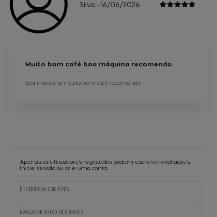
Silva
16/06/2026
-
Muito bom café boa máquina recomendo
Boa máquina muito bom café recomendo
Apenas os utilizadores registados podem escrever avaliações.
Inicie sessão
ou
crie uma conta
.
ENTREGA
GRÁTIS
PAGAMENTO
SEGURO