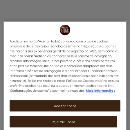
Ao clicar no botão "Aceitar todos", concorda com o uso de cookies
próprias e de terceiros (ou tecnologias semelhantes), as quais ajudam a
melhorar a sua experiência geral de navegação na Web, bem como, a
PACK ESSENTIALS
medir as nossas audiências, conhecer os seus hábitos de navegação,
recolher informação útil que nos permita a nós e aos nossos parceiros
NESCAFÉ® DOLCE GUSTO®
criar perfis e fornecer-lhe anúncios e conteúdos adaptados aos seus
interesses e hábitos de navegação, e ainda fornecer funcionalidades de
NEO PRETO
redes sociais (permitindo-lhe partilhar os conteúdos disponibilizados nos
nossos sites). Saiba mais sobre a nossa Política de Cookies e defina as suas
preferências clicando aqui ou a qualquer momento clicando no link
(1)
"Configurações de cookies" disponível no nosso site.
Mais informações
Pack essencial para o dia a dia, com a combinação
Aceitar todos
perfeita entre máquina, cápsulas indispensáveis e
acessórios práticos para começar a desfrutar do melhor
Rejeitar Todos
café em sua casa.