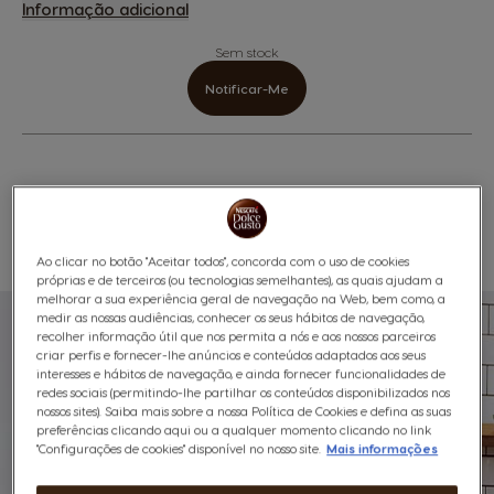
Informação adicional
Sem stock
Notificar-Me
Compatibilidade
Favoritos
Lista De Desejos
Ao clicar no botão "Aceitar todos", concorda com o uso de cookies
próprias e de terceiros (ou tecnologias semelhantes), as quais ajudam a
melhorar a sua experiência geral de navegação na Web, bem como, a
medir as nossas audiências, conhecer os seus hábitos de navegação,
recolher informação útil que nos permita a nós e aos nossos parceiros
criar perfis e fornecer-lhe anúncios e conteúdos adaptados aos seus
interesses e hábitos de navegação, e ainda fornecer funcionalidades de
redes sociais (permitindo-lhe partilhar os conteúdos disponibilizados nos
nossos sites). Saiba mais sobre a nossa Política de Cookies e defina as suas
preferências clicando aqui ou a qualquer momento clicando no link
"Configurações de cookies" disponível no nosso site.
Mais informações