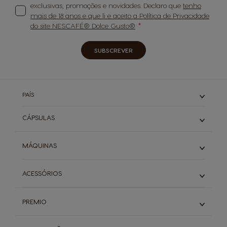
exclusivas, promoções e novidades. Declaro que
tenho
mais de 18 anos e que li e aceito a Política de Privacidade
do site NESCAFÉ® Dolce Gusto®
SUBSCREVER
PAÍS
CÁPSULAS
Expressos
MÁQUINAS
Cafés Longos
Cappuccino & Latte
Piccolo
ACESSÓRIOS
Descafeinados
Infinissima
Starbucks
Genio S
Ver todos os acessórios
Buondi & Sical
Mini Me
PREMIO
Chá
NEO
Descubra o PREMIO
Packs