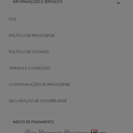
INFORMAÇÕES E SERVIÇOS
Introduza códigos
NEO Todas as variedades
Explore as ofertas
NEO Expressos
Sustentabilidade
Como funciona
NEO Lungos e Americanos
FAQ
Manuais De Utilizador
Termos e Condições
Cuidados Da Máquina
Garantias
POLÍTICA DE PRIVACIDADE
EVENTOS
Faq - Perguntas Frequentes
Black Friday
Promoções
POLÍTICA DE COOKIES
Cancele a sua encomenda
TERMOS E CONDIÇÕES
SOBRE
CONFIGURAÇÕES DE PRIVACIDADE
Grown Respectfully
DECLARAÇÃO DE ACESSIBILIDADE
Cápsulas Castanhas
MEIOS DE PAGAMENTO