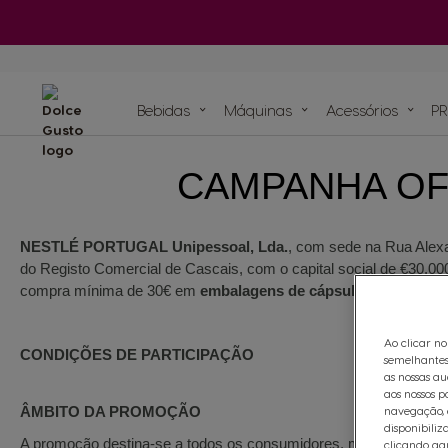
Má
Ver todos os
acessórios
Bebidas
Máquinas
ORIGINAIS
Bebidas
ORIGINAIS
Bebidas
Máquinas
Acessórios
PR
CAMPANHA OF
Recicle as suas cá
Compromissos sustentáveis com o planeta
Os nossos artigos
As nossas recei
Cápsula à bas
Ver todos os acessórios
de papel para máqui
Saboreie o futu
NESTLÉ PORTUGAL Unipessoal, Lda.
, com sede na Rua Alexa
do Registo Comercial de Cascais, com o capital social de €30.000
compra mínima de 30€ em
embalagens de cápsulas NESCAFÉ®
Ao clicar no
CONDIÇÕES DE PARTICIPAÇÃO
semelhantes
as nossas au
aos nossos p
ÂMBITO DA PROMOÇÃO
navegação, e
disponibiliz
A promoção destina-se a todos os consumidores, maiores de 18 
clicando aqu