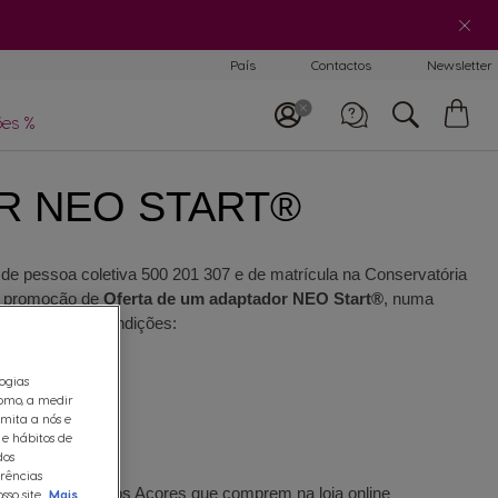
País
Contactos
Newsletter
Comparar
máquinas
O
es %
Me
Car
entro de ajuda
R NEO START®
para máquinas
Telefone
800 200 153
8:30 - 20:30
de pessoa coletiva 500 201 307 e de matrícula na Conservatória
a promoção de
Oferta de um adaptador NEO Start®
, numa
as seguintes condições:
logias
omo, a medir
rmita a nós e
 e hábitos de
dos
erências
 da Madeira e dos Açores que comprem na loja online
so site.
Mais