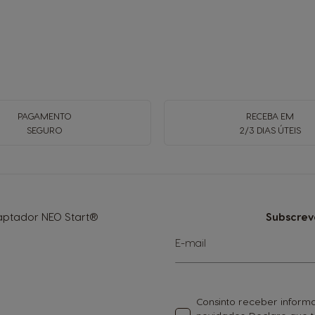
PAGAMENTO
RECEBA EM
SEGURO
2/3 DIAS ÚTEIS
ptador NEO Start®
Subscrev
Subscreva
E-mail
a
nossa
Newsletter:
Consinto receber informa