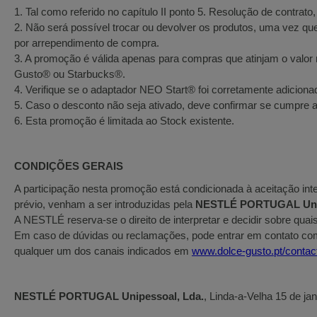
1. Tal como referido no capítulo II ponto 5. Resolução de contrato
2. Não será possível trocar ou devolver os produtos, uma vez qu
por arrependimento de compra.
3. A promoção é válida apenas para compras que atinjam o va
Gusto® ou Starbucks®.
4. Verifique se o adaptador NEO Start® foi corretamente adicion
5. Caso o desconto não seja ativado, deve confirmar se cumpre 
6. Esta promoção é limitada ao Stock existente.
CONDIÇÕES GERAIS
A participação nesta promoção está condicionada à aceitação int
prévio, venham a ser introduzidas pela
NESTLÉ PORTUGAL Unip
A NESTLÉ reserva-se o direito de interpretar e decidir sobre qua
Em caso de dúvidas ou reclamações, pode entrar em contato co
qualquer um dos canais indicados em
www.dolce-gusto.pt/contac
NESTLÉ PORTUGAL Unipessoal, Lda.
, Linda-a-Velha 15 de ja