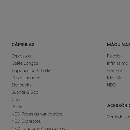
CÁPSULAS
MÁQUINA
Expressos
Piccolo
Cafés Longos
Infinissima
Cappuccino & Latte
Genio S
Descafeinados
Mini Me
Starbucks
NEO
Buondi & Sical
Chá
ACESSÓRI
Packs
NEO Todas as variedades
Ver todos o
NEO Expressos
NEO Lungos e Americanos