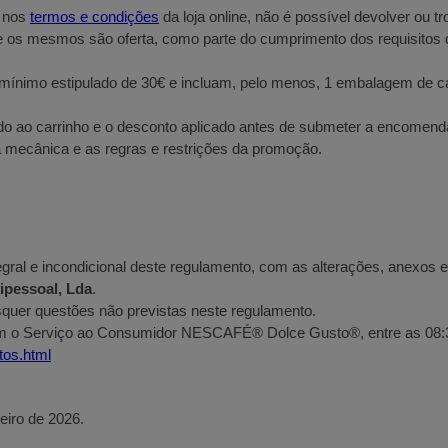
, nos
termos e condições
da loja online, não é possível devolver ou 
e os mesmos são oferta, como parte do cumprimento dos requisitos d
lor mínimo estipulado de 30€ e incluam, pelo menos, 1 embalagem
ado ao carrinho e o desconto aplicado antes de submeter a encomend
a mecânica e as regras e restrições da promoção.
egral e incondicional deste regulamento, com as alterações, anexos 
essoal, Lda
.
isquer questões não previstas neste regulamento.
m o Serviço ao Consumidor NESCAFÉ® Dolce Gusto®, entre as 08:30 
tos.html
neiro de 2026.