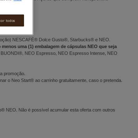
tar todos
romoção) NESCAFÉ® Dolce Gusto®, Starbucks® e NEO.
lo menos uma (1) embalagem de cápsulas NEO que seja
so BUONDI®, NEO Espresso, NEO Espresso Intense, NEO
da promoção.
nar o Neo Start® ao carrinho gratuitamente, caso o pretenda.
 NEO. Não é possível acumular esta oferta com outros