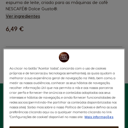
espuma de leite, criado para as máquinas de café
NESCAFÉ® Dolce Gusto®.
Ver ingredientes
6,49 €
Ao clicar no botão "Aceitar todos", concorda com o uso de cookies
próprias e de terceiros (ou tecnologias semelhantes), as quais ajudam a
Favoritos
Lista De Desejos
melhorar a sua experiência geral de navegação na Web, bem como, a
medir as nossas audiências, conhecer os seus hábitos de navegação,
recolher informação útil que nos permita a nós e aos nossos parceiros
criar perfis e fornecer-lhe anúncios e conteúdos adaptados aos seus
interesses e hábitos de navegação, e ainda fornecer funcionalidades de
redes sociais (permitindo-lhe partilhar os conteúdos disponibilizados nos
nossos sites). Saiba mais sobre a nossa Política de Cookies e defina as suas
preferências clicando aqui ou a qualquer momento clicando no link
"Configurações de cookies" disponível no nosso site.
Mais informações