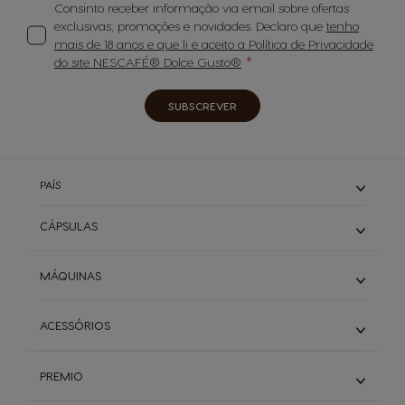
Consinto receber informação via email sobre ofertas
exclusivas, promoções e novidades. Declaro que
tenho
mais de 18 anos e que li e aceito a Política de Privacidade
do site NESCAFÉ® Dolce Gusto®
SUBSCREVER
PAÍS
CÁPSULAS
Expressos
MÁQUINAS
Cafés Longos
Cappuccino & Latte
Piccolo
ACESSÓRIOS
Descafeinados
Infinissima
Starbucks
Genio S
Ver todos os acessórios
Buondi & Sical
Mini Me
PREMIO
Chá
NEO