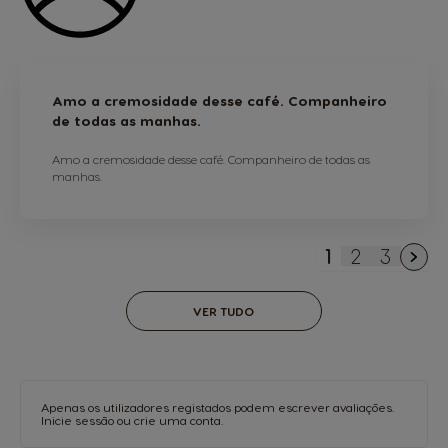
Amo a cremosidade desse café. Companheiro
de todas as manhas.
Amo a cremosidade desse café. Companheiro de todas as
manhas.
1
2
3
Está de mome
Página
Página
VER TUDO
Apenas os utilizadores registados podem escrever avaliações.
Inicie sessão
ou
crie uma conta
.