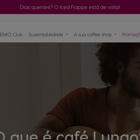
quinas
Dias quentes? O Iced Frappe está de volta!
EMIO Club
Sustentabilidade
A sua coffee shop
Promoçõ
Encomenda
rápida
C
psulas
Compostagem das cápsulas NEO
tas
Encontre o melhor sistema
para si
e
NEO
nas
ro
O que é café Lungo