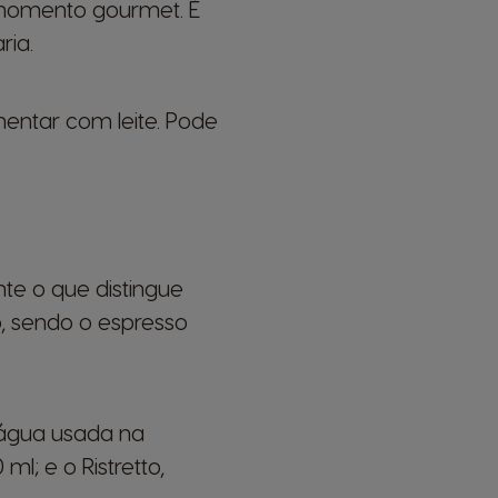
 momento gourmet. É
ria.
entar com leite. Pode
te o que distingue
o, sendo o espresso
 água usada na
l; e o Ristretto,