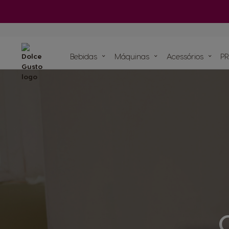
Má
Ver todos os
acessórios
Bebidas
Máquinas
ORIGINAIS
Bebidas
ORIGINAIS
Bebidas
Máquinas
Acessórios
PR
Recicle as suas cá
Compromissos sustentáveis com o planeta
Os nossos artigos
As nossas recei
Cápsula à bas
Ver todos os acessórios
de papel para máqui
Saboreie o futu