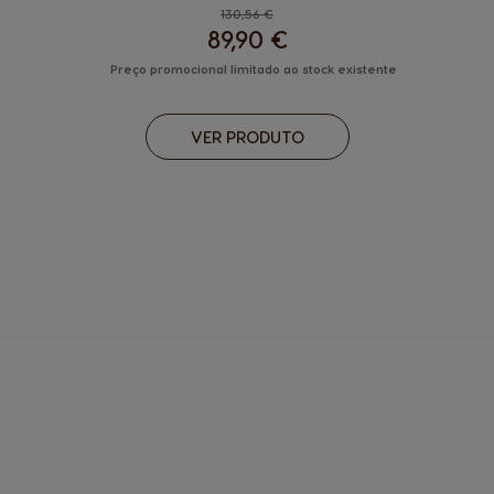
Regular Price
130,56 €
89,90 €
Preço promocional limitado ao stock existente
VER PRODUTO
DESCUBRA
®
GENIO
S