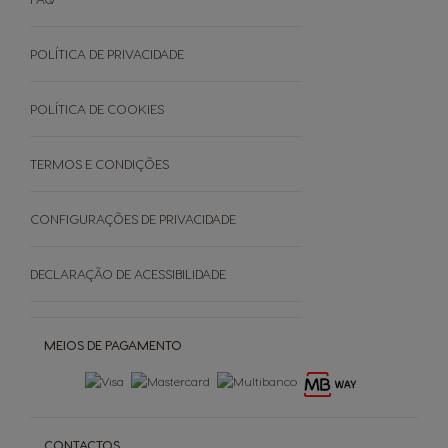
Manuais De Utilizador
Termos e Condições
Cuidados Da Máquina
Garantias
POLÍTICA DE PRIVACIDADE
EVENTOS
Faq - Perguntas Frequentes
Black Friday
Promoções
POLÍTICA DE COOKIES
Cancele a sua encomenda
TERMOS E CONDIÇÕES
SOBRE
CONFIGURAÇÕES DE PRIVACIDADE
Grown Respectfully
DECLARAÇÃO DE ACESSIBILIDADE
Cápsulas Castanhas
MEIOS DE PAGAMENTO
CONTACTOS