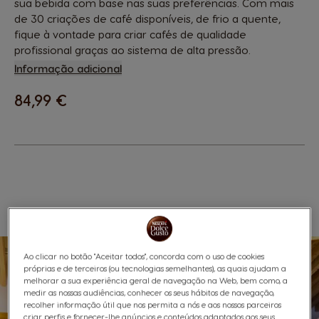
sua bebida com base nas suas preferências. Com mais
de 30 criações de café disponíveis, de frio a quente,
fique à vontade para criar cafés de qualidade
profissional graças ao sistema de alta pressão.
Informação adicional
84,99 €
Favoritos
Lista De Desejos
Ao clicar no botão "Aceitar todos", concorda com o uso de cookies
próprias e de terceiros (ou tecnologias semelhantes), as quais ajudam a
melhorar a sua experiência geral de navegação na Web, bem como, a
medir as nossas audiências, conhecer os seus hábitos de navegação,
recolher informação útil que nos permita a nós e aos nossos parceiros
criar perfis e fornecer-lhe anúncios e conteúdos adaptados aos seus