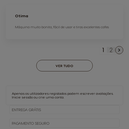
Otima
Máquina muito bonita, fácil de usar e tiras excelentes cafes
1
2
Está de m
Página
VER TUDO
Apenas os utilizadores registados podem escrever avaliações.
Inicie sessão
ou
crie uma conta
.
ENTREGA
GRÁTIS
PAGAMENTO
SEGURO