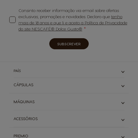
Consinto receber informação via email sobre ofertas
exclusivas, promoções e novidades. Declaro que
tenho
mais de 18 anos e que li e aceito a Política de Privacidade
do site NESCAFÉ® Dolce Gusto®
SUBSCREVER
PAÍS
CÁPSULAS
Expressos
MÁQUINAS
Cafés Longos
Cappuccino & Latte
Piccolo
ACESSÓRIOS
Descafeinados
Infinissima
Starbucks
Genio S
Ver todos os acessórios
Buondi & Sical
Mini Me
PREMIO