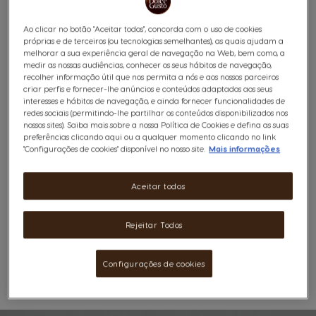
intensidade e carácter num expresso curto e
encorpado, revelado pela suave acidez de notas cítricas
Ao clicar no botão "Aceitar todos", concorda com o uso de cookies
e finalizado com um espesso creme dourado e
próprias e de terceiros (ou tecnologias semelhantes), as quais ajudam a
aveludado. Criado a partir de uma mistura premium de
melhorar a sua experiência geral de navegação na Web, bem como, a
medir as nossas audiências, conhecer os seus hábitos de navegação,
Arábica essencialmente do Brasil e da Etiópia, e Robusta
recolher informação útil que nos permita a nós e aos nossos parceiros
do Vietname.
criar perfis e fornecer-lhe anúncios e conteúdos adaptados aos seus
*Este produto não acumula com campanhas ou
interesses e hábitos de navegação, e ainda fornecer funcionalidades de
promoções em vigor.
redes sociais (permitindo-lhe partilhar os conteúdos disponibilizados nos
nossos sites). Saiba mais sobre a nossa Política de Cookies e defina as suas
Ver ingredientes
preferências clicando aqui ou a qualquer momento clicando no link
"Configurações de cookies" disponível no nosso site.
Mais informações
10,99 €
Não acumula com promoções
Aceitar todos
Rejeitar Todos
Configurações de cookies
Favoritos
Lista De Desejos