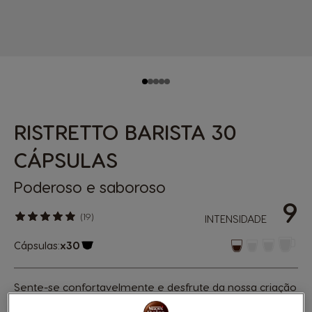
RISTRETTO BARISTA 30
CÁPSULAS
Poderoso e saboroso
9
(19)
INTENSIDADE
Cápsulas:
x30
Ícone de cápsula
Sente-se confortavelmente e desfrute da nossa criação
original de barista. Vai adorar a combinação de