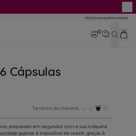
Fec
País
Contactos
Newsletter
omparar
áquinas
Pesquisa
ntro de ajuda
ra máquinas
6 Cápsulas
800 200 153
8:30 - 20:30
Tamanho da chávena:
sula
ocino, preparado em segundos com a sua máquina
colate quente é impossível de resistir, graças à