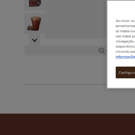
View larger image
Ao clicar no
semelhantes
as nossas au
aos nossos p
navegação, e
disponibiliz
Ver mais infor
clicando aqu
informaçõ
Configur