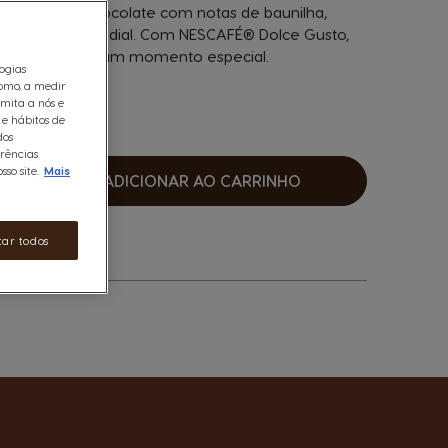
nso sabor a chocolate com notas de baunilha,
u de classe mundial. Com NESCAFÉ® Dolce Gusto,
ransforma-se num momento especial.
logias
omo, a medir
rmita a nós e
 e hábitos de
dos
erências
so site.
Mais
ADICIONAR AO CARRINHO
umentar
tar todos