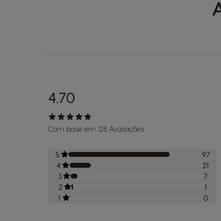
4.70
Com base em 128 Avaliações
5
97
4
21
3
7
2
1
1
0