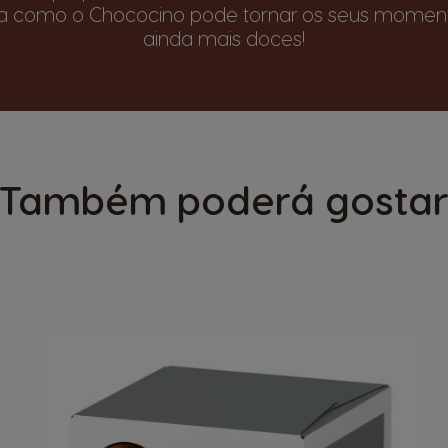
ra como o Chococino pode tornar os seus momen
ainda mais doces!
Também poderá gosta