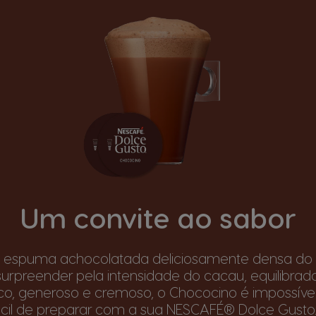
Um convite ao sabor
 espuma achocolatada deliciosamente densa do
surpreender pela intensidade do cacau, equilibrada 
co, generoso e cremoso, o Chococino é impossível d
ácil de preparar com a sua NESCAFÉ® Dolce Gusto