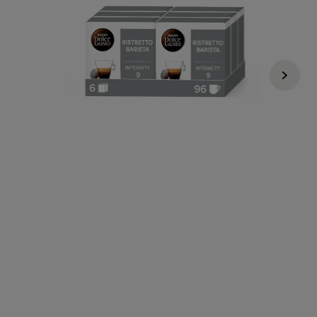
Regular Price
41,94 €
33,60 €
Não acumula com promoções e vouchers