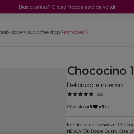
Dias quentes? O Iced Frappe está de volta!
C
m
ntabilidade
A sua coffee shop
Promoções %
Encomenda
rápida
Ce
Encontre o melhor sistema
para si
pa
ase
Chococino 1
ápsulas
Compostagem das cápsulas NEO
itas
NEO
inas
turo
Delicioso e intenso
(128)
Cápsulas:
x8
x8
Ícone de cápsula
Ícone de cáp
Renda-se ao irresistível Choc
NESCAFÉ® Dolce Gusto. Este cho