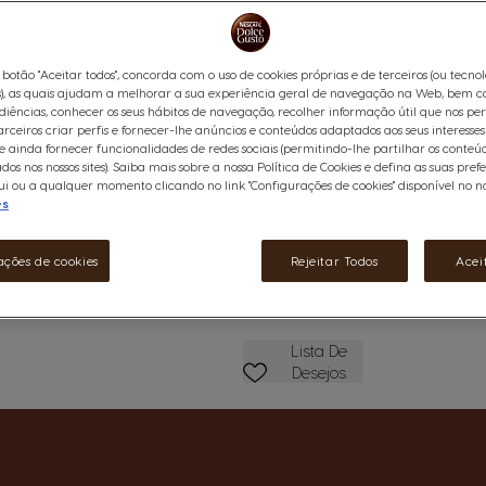
sua textura generosa e ao inte
proveniente de grãos de caca
cada chávena de Chococino t
 botão "Aceitar todos", concorda com o uso de cookies próprias e de terceiros (ou tecno
Ver ingredientes
), as quais ajudam a melhorar a sua experiência geral de navegação na Web, bem c
diências, conhecer os seus hábitos de navegação, recolher informação útil que nos pe
arceiros criar perfis e fornecer-lhe anúncios e conteúdos adaptados aos seus interesses
6,99 €
 ainda fornecer funcionalidades de redes sociais (permitindo-lhe partilhar os conteú
ados nos nossos sites). Saiba mais sobre a nossa Política de Cookies e defina as suas pref
mações
i ou a qualquer momento clicando no link "Configurações de cookies" disponível no nos
es
Reduzir
Quantidade
A
ações de cookies
Rejeitar Todos
Acei
Favoritos
Lista De
Desejos