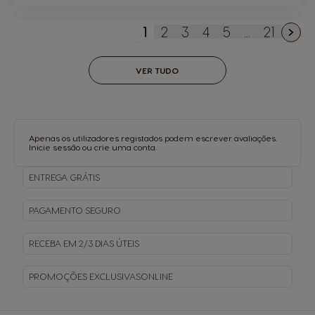
1
2
3
4
5
...
21
Está de momento a ler a 
Página
Página
Página
Página
Página
VER TUDO
Apenas os utilizadores registados podem escrever avaliações.
Inicie sessão
ou
crie uma conta
.
ENTREGA
GRÁTIS
PAGAMENTO
SEGURO
RECEBA EM
2/3 DIAS ÚTEIS
PROMOÇÕES EXCLUSIVAS
ONLINE