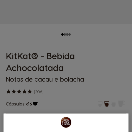
KitKat® - Bebida
Achocolatada
Notas de cacau e bolacha
(206)
Cápsulas:
x16
Ícone de cápsula
O
break
do café da manhã com o nosso KitKat®
Chocolate quente, uma bebida NESCAFÉ® Dolce Gusto!