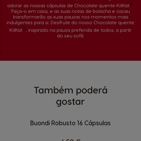
®
adorar as nossas cápsulas de Chocolate quente KitKat
.
Faça-o em casa, e as suas notas de bolacha e cacau
transformarão as suas pausas nos momentos mais
indulgentes para si. Desfrute do nosso Chocolate quente
®
KitKat
, inspirado na pausa preferida de todos, a partir
do seu sofá.
Também poderá
gostar
Buondi Robusto 16 Cápsulas