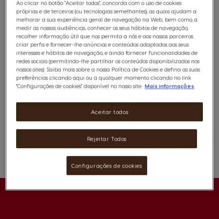
Estas cápsulas de chocolate quente permitem-lhe
Ao clicar no botão "Aceitar todos", concorda com o uso de cookies
próprias e de terceiros (ou tecnologias semelhantes), as quais ajudam a
deliciar-se com notas de bolacha e cacau com tons de
melhorar a sua experiência geral de navegação na Web, bem como, a
caramelo. Desfrute de todo o sabor KitKat® em casa
medir as nossas audiências, conhecer os seus hábitos de navegação,
numa chávena cremosa.
recolher informação útil que nos permita a nós e aos nossos parceiros
criar perfis e fornecer-lhe anúncios e conteúdos adaptados aos seus
Ver ingredientes
interesses e hábitos de navegação, e ainda fornecer funcionalidades de
redes sociais (permitindo-lhe partilhar os conteúdos disponibilizados nos
6,99 €
nossos sites). Saiba mais sobre a nossa Política de Cookies e defina as suas
preferências clicando aqui ou a qualquer momento clicando no link
"Configurações de cookies" disponível no nosso site.
Mais informações
Aceitar todos
Cápsulas para
ORIGINAIS
.
Rejeitar Todos
máquinas
Favoritos
Lista De Desejos
Configurações de cookies