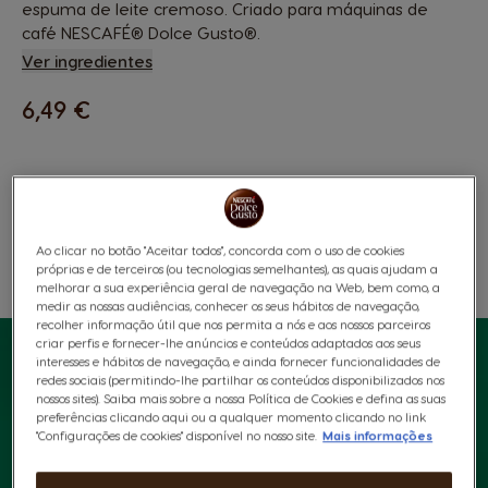
espuma de leite cremoso. Criado para máquinas de
café NESCAFÉ® Dolce Gusto®.
Ver ingredientes
6,49 €
Ao clicar no botão "Aceitar todos", concorda com o uso de cookies
próprias e de terceiros (ou tecnologias semelhantes), as quais ajudam a
Favoritos
Lista De Desejos
melhorar a sua experiência geral de navegação na Web, bem como, a
medir as nossas audiências, conhecer os seus hábitos de navegação,
recolher informação útil que nos permita a nós e aos nossos parceiros
criar perfis e fornecer-lhe anúncios e conteúdos adaptados aos seus
interesses e hábitos de navegação, e ainda fornecer funcionalidades de
redes sociais (permitindo-lhe partilhar os conteúdos disponibilizados nos
nossos sites). Saiba mais sobre a nossa Política de Cookies e defina as suas
preferências clicando aqui ou a qualquer momento clicando no link
"Configurações de cookies" disponível no nosso site.
Mais informações