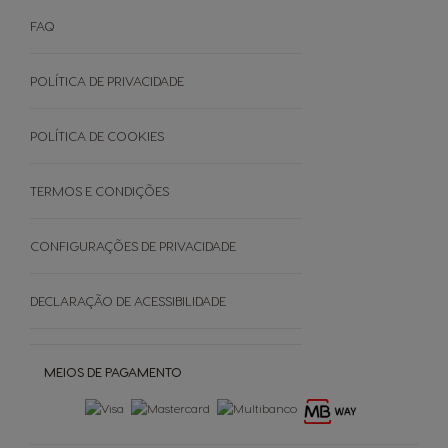
NEO Expressos
Sustentabilidade
Como funciona
NEO Lungos e Americanos
FAQ
Manuais De Utilizador
Termos e Condições
Cuidados Da Máquina
Garantias
POLÍTICA DE PRIVACIDADE
EVENTOS
Faq - Perguntas Frequentes
Black Friday
Promoções
POLÍTICA DE COOKIES
Cancele a sua encomenda
TERMOS E CONDIÇÕES
SOBRE
CONFIGURAÇÕES DE PRIVACIDADE
Grown Respectfully
DECLARAÇÃO DE ACESSIBILIDADE
Cápsulas Castanhas
MEIOS DE PAGAMENTO