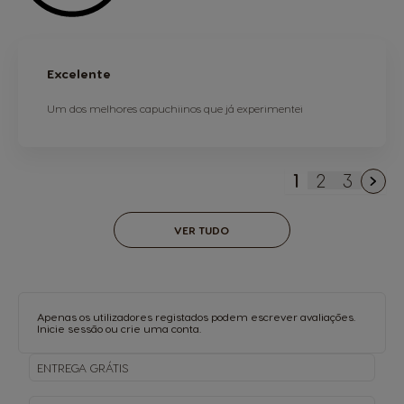
Excelente
Um dos melhores capuchiinos que já experimentei
1
2
3
Está de mome
Página
Página
VER TUDO
Apenas os utilizadores registados podem escrever avaliações.
Inicie sessão
ou
crie uma conta
.
ENTREGA
GRÁTIS