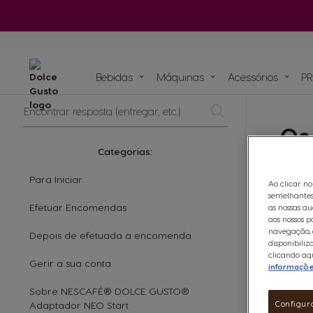
Má
Ver todos os
acessórios
Bebidas
Máquinas
ORIGINAIS
Bebidas
ORIGINAIS
Bebidas
Máquinas
Acessórios
PR
Encontrar
resposta
Os
(entregar,
Recicle as suas cá
Compromissos sustentáveis com o planeta
Os nossos artigos
As nossas recei
etc.)
Cápsula à bas
Categorias:
Ver todos os acessórios
de papel para máqui
Saboreie o futu
Para Iniciar
Todos 
Ao clicar no
semelhantes
até a 
Efetuar Encomendas
as nossas au
certif
aos nossos p
navegação, e
Depois de efetuada a encomenda
disponibiliz
clicando aqu
Gerir a sua conta
informaçõ
Sobre NESCAFÉ® DOLCE GUSTO®
Configur
Adaptador NEO Start