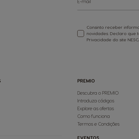
E-mail
a
nossa
Newsletter:
Consinto receber informa
novidades. Declaro que
Privacidade do site NE
S
PREMIO
Descubra o PREMIO
Introduza códigos
Explore as ofertas
Como funciona
Termos e Condições
EVENTOS