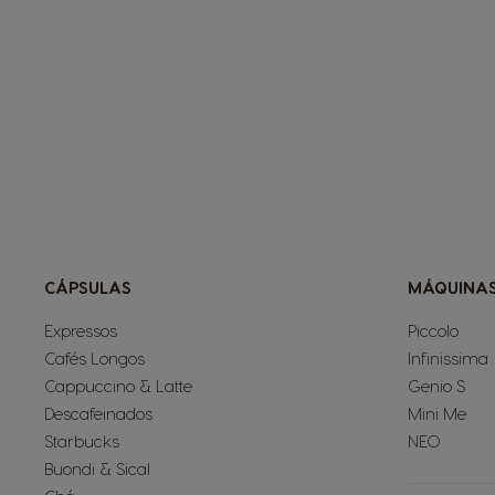
CÁPSULAS
MÁQUINA
Expressos
Piccolo
Cafés Longos
Infinissima
Cappuccino & Latte
Genio S
Descafeinados
Mini Me
Starbucks
NEO
Buondi & Sical