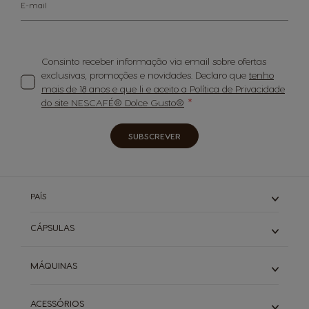
E-mail
Consinto receber informação via email sobre ofertas
exclusivas, promoções e novidades. Declaro que
tenho
mais de 18 anos e que li e aceito a Política de Privacidade
do site NESCAFÉ® Dolce Gusto®
SUBSCREVER
PAÍS
CÁPSULAS
Expressos
MÁQUINAS
Cafés Longos
Cappuccino & Latte
Piccolo
ACESSÓRIOS
Descafeinados
Infinissima