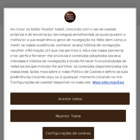
Ao clicar no botão "Aceitar todos", concorda com o uso de cookies
próprias e de terceiros (ou tecnologias semelhantes), as quais ajudam a
melhorar a sua experiência geral de navegação na Web, bem como, a
medir as nossas audiências, conhecer os seus hábitos de navegação,
recolher informação útil que nos permita a nós e aos nossos parceiros
PACK MINI ME ANTRACITE
criar perfis e fornecer-lhe anúncios e conteúdos adaptados aos seus
interesses e hábitos de navegação, e ainda fornecer funcionalidades de
redes sociais (permitindo-lhe partilhar os conteúdos disponibilizados nos
NESCAFÉ® DOLCE GUSTO®
nossos sites). Saiba mais sobre a nossa Política de Cookies e defina as suas
preferências clicando aqui ou a qualquer momento clicando no link
"Configurações de cookies" disponível no nosso site.
Mais informações
(0)
Aceitar todos
Pack com a máquina Mini Me, cápsulas e acessórios
incluídos, ideal para quem procura design compacto e
café de qualidade.
Rejeitar Todos
Este pack inclui:
Configurações de cookies
1 Máquina de café Mini Me Antracite